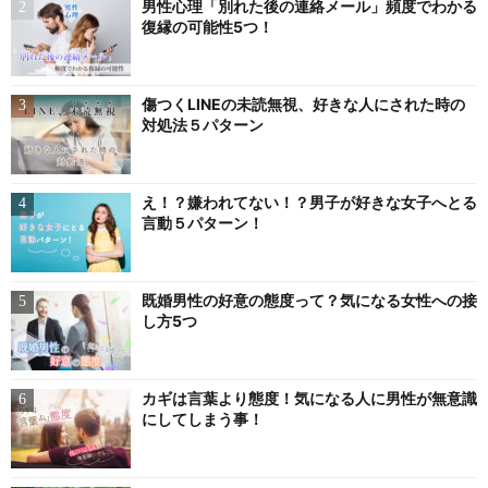
男性心理「別れた後の連絡メール」頻度でわかる
復縁の可能性5つ！
傷つくLINEの未読無視、好きな人にされた時の
対処法５パターン
え！？嫌われてない！？男子が好きな女子へとる
言動５パターン！
既婚男性の好意の態度って？気になる女性への接
し方5つ
カギは言葉より態度！気になる人に男性が無意識
にしてしまう事！