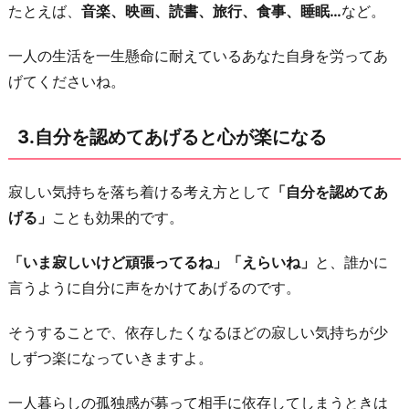
たとえば、
音楽、映画、読書、旅行、食事、睡眠…
など。
む
5.
一人の生活を一生懸命に耐えているあなた自身を労ってあ
心
げてくださいね。
を
落
3.自分を認めてあげると心が楽になる
ち
着
寂しい気持ちを落ち着ける考え方として
「自分を認めてあ
け
げる」
ことも効果的です。
る
魔
「いま寂しいけど頑張ってるね」「えらいね」
と、誰かに
法
言うように自分に声をかけてあげるのです。
の
言
そうすることで、依存したくなるほどの寂しい気持ちが少
葉
しずつ楽になっていきますよ。
は
「大
一人暮らしの孤独感が募って相手に依存してしまうときは