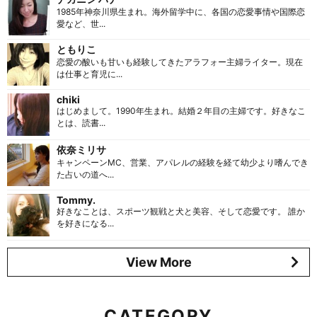
1985年神奈川県生まれ。海外留学中に、各国の恋愛事情や国際恋
愛など、世...
ともりこ
恋愛の酸いも甘いも経験してきたアラフォー主婦ライター。現在
は仕事と育児に...
chiki
はじめまして。1990年生まれ。結婚２年目の主婦です。好きなこ
とは、読書...
依奈ミリサ
キャンペーンMC、営業、アパレルの経験を経て幼少より嗜んでき
た占いの道へ...
Tommy.
好きなことは、スポーツ観戦と犬と美容、そして恋愛です。 誰か
を好きになる...
View More
CATEGORY