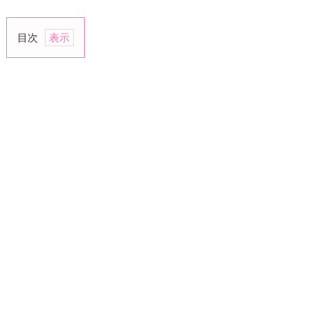
目次
1.
ひ
と
り
の
時
間
は
女
磨
き
の
チ
ャ