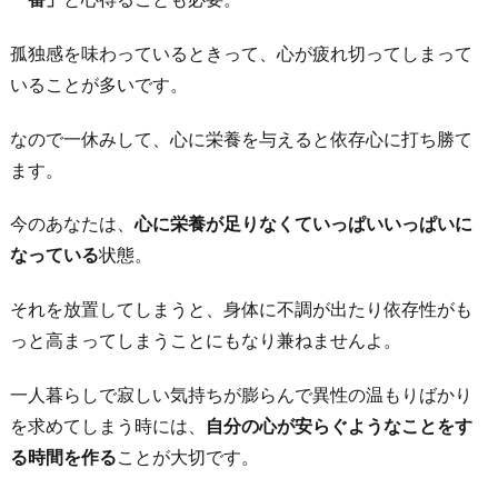
に
な
孤独感を味わっているときって、心が疲れ切ってしまって
る
いることが多いです。
4.
笑
なので一休みして、心に栄養を与えると依存心に打ち勝て
顔
ます。
は
今のあなたは、
心に栄養が足りなくていっぱいいっぱいに
ポ
なっている
状態。
ジ
テ
それを放置してしまうと、身体に不調が出たり依存性がも
ィ
っと高まってしまうことにもなり兼ねませんよ。
ブ
思
一人暮らしで寂しい気持ちが膨らんで異性の温もりばかり
考
を求めてしまう時には、
自分の心が安らぐようなことをす
を
る時間を作る
ことが大切です。
生