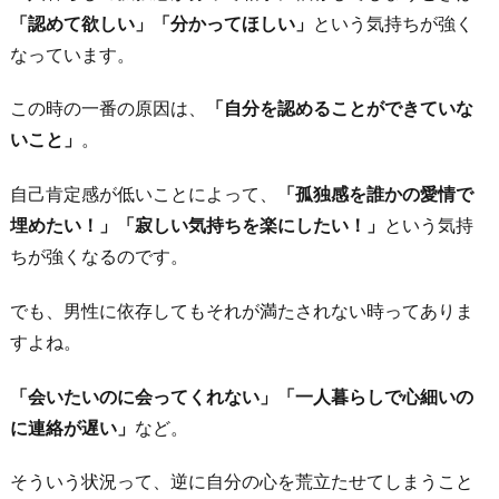
丈
「認めて欲しい」「分かってほしい」
という気持ちが強く
夫」
なっています。
お
この時の一番の原因は、
「自分を認めることができていな
わ
いこと」
。
り
に
自己肯定感が低いことによって、
「孤独感を誰かの愛情で
埋めたい！」「寂しい気持ちを楽にしたい！」
という気持
ちが強くなるのです。
でも、男性に依存してもそれが満たされない時ってありま
すよね。
「会いたいのに会ってくれない」「一人暮らしで心細いの
に連絡が遅い」
など。
そういう状況って、逆に自分の心を荒立たせてしまうこと