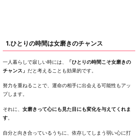
ン
ス
2.
心
1.ひとりの時間は女磨きのチャンス
が
弱
っ
一人暮らしで寂しい時には、
「ひとりの時間こそ女磨きの
て
チャンス」
だと考えることも効果的です。
い
努力を重ねることで、運命の相手に出会える可能性もアッ
る
プします。
時
は
それに、
女磨きって心にも見た目にも変化を与えてくれま
休
す
。
息
が
自分と向き合っているうちに、依存してしまう弱い心に打