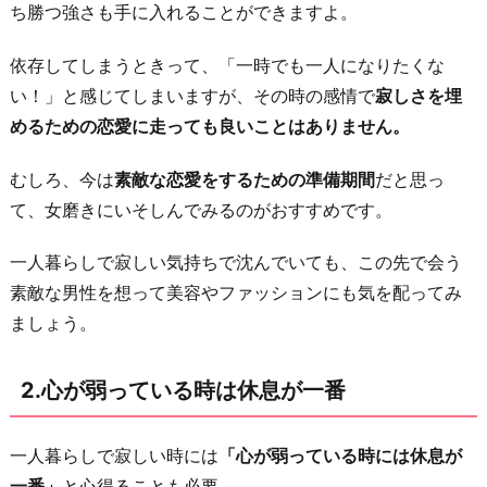
一
ち勝つ強さも手に入れることができますよ。
番
依存してしまうときって、「一時でも一人になりたくな
3.
い！」と感じてしまいますが、その時の感情で
寂しさを埋
自
めるための恋愛に走っても良いことはありません。
分
を
むしろ、今は
素敵な恋愛をするための準備期間
だと思っ
認
て、女磨きにいそしんでみるのがおすすめです。
め
て
一人暮らしで寂しい気持ちで沈んでいても、この先で会う
あ
素敵な男性を想って美容やファッションにも気を配ってみ
げ
ましょう。
る
と
2.心が弱っている時は休息が一番
心
が
一人暮らしで寂しい時には
「心が弱っている時には休息が
楽
一番」
と心得ることも必要。