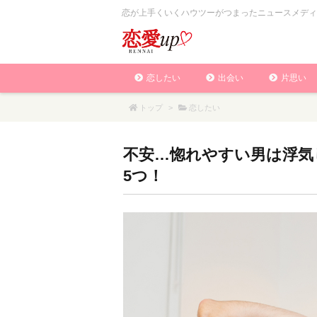
恋が上手くいくハウツーがつまったニュースメディ
恋したい
出会い
片思い
トップ
>
恋したい
不安…惚れやすい男は浮気
5つ！