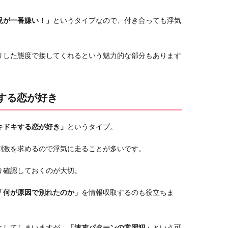
況が一番嫌い！」
というタイプなので、付き合っても浮気
リした態度で接してくれるという魅力的な部分もあります
する恋が好き
キドキする恋が好き」
というタイプ。
刺激を求めるので浮気に走ることが多いです。
り確認しておくのが大切。
「何が原因で別れたのか」
を情報収取するのも役立ちま
としてしまいますが、
「速攻パターンの常習犯」
という可