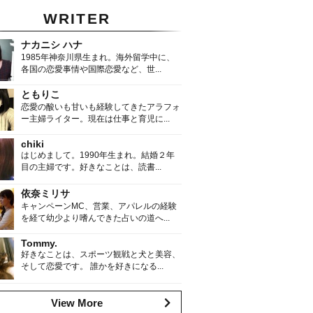
WRITER
ナカニシ ハナ
1985年神奈川県生まれ。海外留学中に、
各国の恋愛事情や国際恋愛など、世...
ともりこ
恋愛の酸いも甘いも経験してきたアラフォ
ー主婦ライター。現在は仕事と育児に...
chiki
はじめまして。1990年生まれ。結婚２年
目の主婦です。好きなことは、読書...
依奈ミリサ
キャンペーンMC、営業、アパレルの経験
を経て幼少より嗜んできた占いの道へ...
Tommy.
好きなことは、スポーツ観戦と犬と美容、
そして恋愛です。 誰かを好きになる...
View More