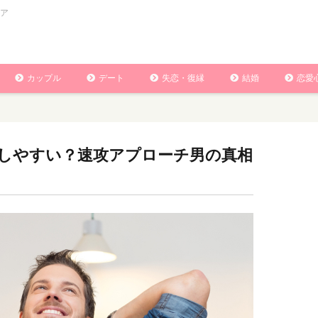
ア
カップル
デート
失恋・復縁
結婚
恋愛
しやすい？速攻アプローチ男の真相