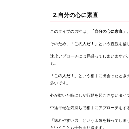
い
タ
2.自分の心に素直
イ
プ
このタイプの男性は、
「自分の心に素直」
5.
【浮
そのため、
「この人だ！」
という直観を信
気
し
速攻アプローチには戸惑ってしまいますが
や
も。
す
「この人だ！」
という相手に出会ったとき
い】
多いです。
ド
キ
心が動いた時にしか行動を起こさないタイ
ド
キ
中途半端な気持ちで相手にアプローチをす
す
「惚れやすい男」という印象を持ってしま
る
ということも十分あり得ます。
恋