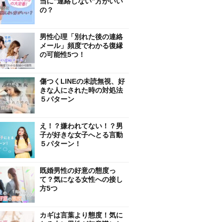
当に”連絡しない”方がいい
の？
男性心理「別れた後の連絡
メール」頻度でわかる復縁
の可能性5つ！
傷つくLINEの未読無視、好
きな人にされた時の対処法
５パターン
え！？嫌われてない！？男
子が好きな女子へとる言動
５パターン！
既婚男性の好意の態度っ
て？気になる女性への接し
方5つ
カギは言葉より態度！気に