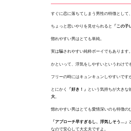
直
3.
すぐに恋に落ちてしまう男性の特徴として
せ
っ
ちょっと思いやりを見せられると
「この子
か
惚れやすい男はとても単純。
ち
な
実は騙されやすい純粋ボーイでもあります
性
格
かといって、浮気をしやすいというわけで
4.
フリーの時にはキュンキュンしやすいです
白
黒
とにかく
「好き！」
という気持ちが大きな
ハ
大
。
ッ
キ
惚れやすい男はとても愛情深いのも特徴の
リ
し
「アプローチ早すぎるし、浮気しそう…」
た
なので安心して大丈夫ですよ。