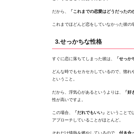
が
だから、
「これまでの恋愛はどうだったの
好
き
これまでほどんど恋をしていなかった彼の
お
わ
3.せっかちな性格
り
に
すぐに恋に落ちてしまった彼は、
「せっか
どんな時でもセカセカしているので、惚れ
ということ。
だから、浮気心があるというよりは、
「好
性が高いですよ。
この場合、
「だれでもいい」
ということで
アプローチしていることがほとんど。
それだけ情熱を燃やしているので、
付き合