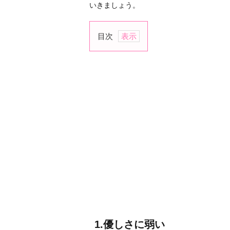
いきましょう。
目次
1.
優
し
さ
に
弱
い
2.
自
分
の
心
に
素
1.優しさに弱い