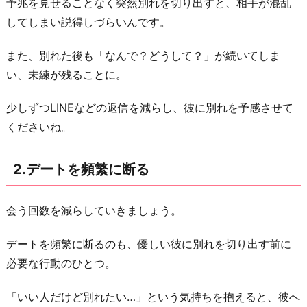
冷
予兆を見せることなく突然別れを切り出すと、相手が混乱
め
してしまい説得しづらいんです。
た
また、別れた後も「なんで？どうして？」が続いてしま
態
い、未練が残ることに。
度
を
少しずつLINEなどの返信を減らし、彼に別れを予感させて
と
くださいね。
る
4.
2.デートを頻繁に断る
正
直
会う回数を減らしていきましょう。
な
気
デートを頻繁に断るのも、優しい彼に別れを切り出す前に
持
必要な行動のひとつ。
ち
を
「いい人だけど別れたい…」という気持ちを抱えると、彼へ