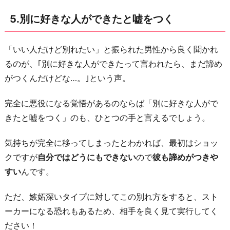
点
5.別に好きな人ができたと嘘をつく
を
理
「いい人だけど別れたい」と振られた男性から良く聞かれ
由
るのが、｢別に好きな人ができたって言われたら、まだ諦め
に
がつくんだけどな…。｣という声。
す
る
完全に悪役になる覚悟があるのならば「別に好きな人がで
お
きたと嘘をつく」のも、ひとつの手と言えるでしょう。
わ
り
気持ちが完全に移ってしまったとわかれば、最初はショッ
に
クですが
自分ではどうにもできない
ので
彼も諦めがつきや
すい
んです。
ただ、嫉妬深いタイプに対してこの別れ方をすると、スト
ーカーになる恐れもあるため、相手を良く見て実行してく
ださい！