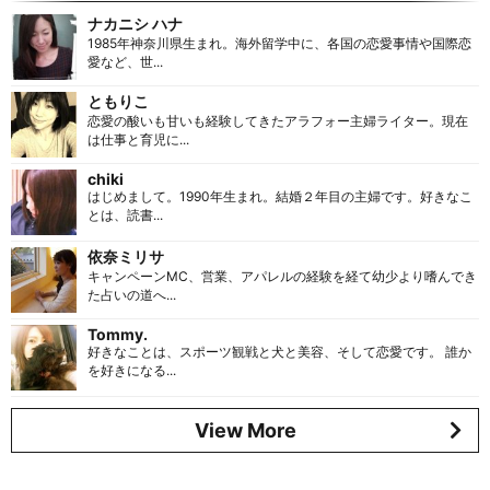
ナカニシ ハナ
1985年神奈川県生まれ。海外留学中に、各国の恋愛事情や国際恋
愛など、世...
ともりこ
恋愛の酸いも甘いも経験してきたアラフォー主婦ライター。現在
は仕事と育児に...
chiki
はじめまして。1990年生まれ。結婚２年目の主婦です。好きなこ
とは、読書...
依奈ミリサ
キャンペーンMC、営業、アパレルの経験を経て幼少より嗜んでき
た占いの道へ...
Tommy.
好きなことは、スポーツ観戦と犬と美容、そして恋愛です。 誰か
を好きになる...
View More