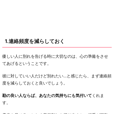
デ
ー
ト
を
頻
1.連絡頻度を減らしておく
繁
に
断
優しい人に別れを告げる時に大切なのは、心の準備をさせ
る
てあげるということです。
3.
彼に対していい人だけど別れたい…と感じたら、まず連絡頻
会
度を減らしておくと良いでしょう。
う
と
勘の良い人ならば、あなたの気持ちにも気付いて
くれま
き
す。
は