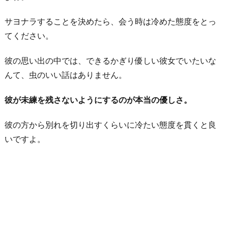
き
た
サヨナラすることを決めたら、会う時は冷めた態度をとっ
と
てください。
嘘
彼の思い出の中では、できるかぎり優しい彼女でいたいな
を
んて、虫のいい話はありません。
つ
く
彼が未練を残さないようにするのが本当の優しさ。
6.
L
彼の方から別れを切り出すくらいに冷たい態度を貫くと良
I
いですよ。
N
E
や
電
話
で