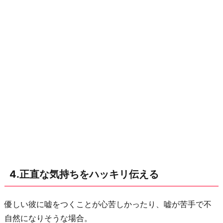
伝
え
る
7.
嫌
わ
れ
る
覚
悟
を
決
4.正直な気持ちをハッキリ伝える
め
て
今
優しい彼に嘘をつくことが心苦しかったり、嘘が苦手で不
の
自然になりそうな場合。