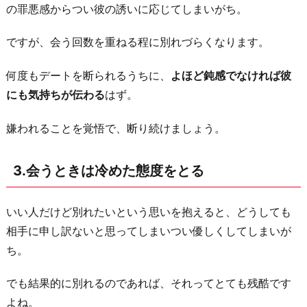
ハ
の罪悪感からつい彼の誘いに応じてしまいがち。
ッ
キ
ですが、会う回数を重ねる程に別れづらくなります。
リ
何度もデートを断られるうちに、
よほど鈍感でなければ彼
伝
にも気持ちが伝わる
はず。
え
る
嫌われることを覚悟で、断り続けましょう。
5.
別
3.会うときは冷めた態度をとる
に
好
いい人だけど別れたいという思いを抱えると、どうしても
き
相手に申し訳ないと思ってしまいつい優しくしてしまいが
な
ち。
人
が
でも結果的に別れるのであれば、それってとても残酷です
で
よね。