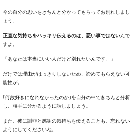
気
今の自分の思いをきちんと分かってもらってお別れしまし
持
ょう。
ち
を
正直な気持ちをハッキリ伝えるのは、悪い事ではない
んで
伝
すよ。
え
る
「あなたは本当にいい人だけど別れたいんです。」
8.
だけでは理由がはっきりしないため、諦めてもらえない可
自
能性が。
分
の
｢何故好きになれなかったのか｣を自分の中できちんと分析
落
し、相手に分かるように話しましょう。
ち
度
また、彼に謝罪と感謝の気持ちを伝えることも、忘れない
や
ようにしてくださいね。
欠