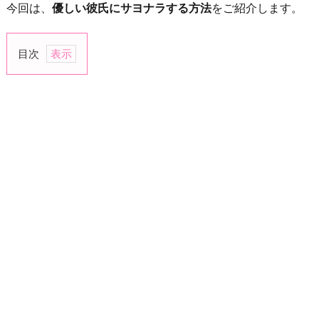
今回は、
優しい彼氏にサヨナラする方法
をご紹介します。
目次
1.
連
絡
頻
度
を
減
ら
し
て
お
く
2.