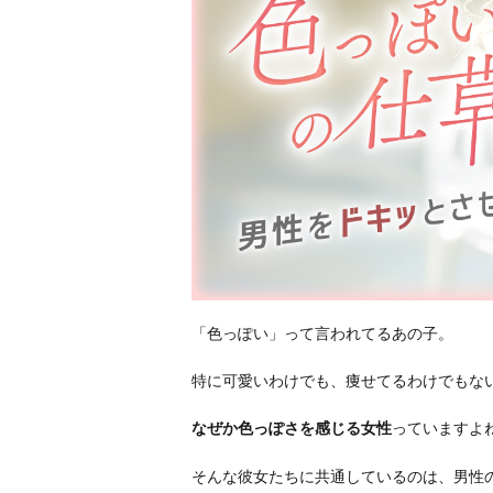
「色っぽい」って言われてるあの子。
特に可愛いわけでも、痩せてるわけでもな
なぜか色っぽさを感じる女性
っていますよ
そんな彼女たちに共通しているのは、男性