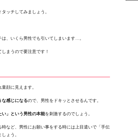
ィタッチしてみましょう。
チは、いくら男性でも引いてしまいます…。
てしまうので要注意です！
れ童顔に見えます。
うな感じになる
ので、男性をドキッとさせるんです。
たい」という男性の本能
を刺激するのでしょう。
る時など、男性にお願い事をする時には上目遣いで「手伝
ましょう。