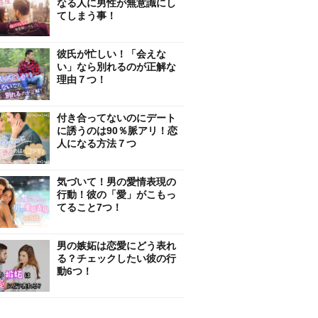
なる人に男性が無意識にし
てしまう事！
彼氏が忙しい！「会えな
い」なら別れるのが正解な
理由７つ！
付き合ってないのにデート
に誘うのは90％脈アリ！恋
人になる方法７つ
気づいて！男の愛情表現の
行動！彼の「愛」がこもっ
てること7つ！
男の嫉妬は恋愛にどう表れ
る？チェックしたい彼の行
動6つ！