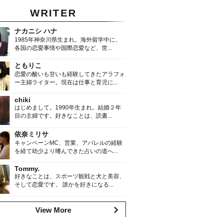
WRITER
ナカニシ ハナ
1985年神奈川県生まれ。海外留学中に、
各国の恋愛事情や国際恋愛など、世...
ともりこ
恋愛の酸いも甘いも経験してきたアラフォ
ー主婦ライター。現在は仕事と育児に...
chiki
はじめまして。1990年生まれ。結婚２年
目の主婦です。好きなことは、読書...
依奈ミリサ
キャンペーンMC、営業、アパレルの経験
を経て幼少より嗜んできた占いの道へ...
Tommy.
好きなことは、スポーツ観戦と犬と美容、
そして恋愛です。 誰かを好きになる...
View More