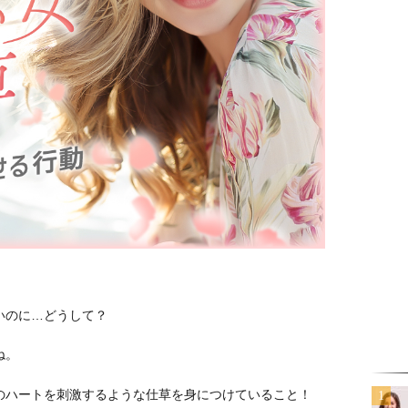
いのに…どうして？
ね。
のハートを刺激するような仕草を身につけていること！