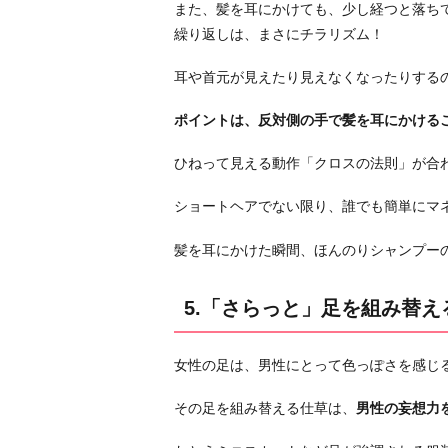
また、髪を耳にかけても、少し経つと落ち
繰り返しは、まさにチラリズム！
耳や首元が見えたり見えなくなったりする
ポイントは、反対側の手で髪を耳にかける
ひねって見える動作「クロスの法則」が合
ショートヘアでない限り、誰でも簡単にマ
髪を耳にかけた瞬間、ほんのりシャンプー
5.「さらっと」足を組み替え
女性の足は、男性にとって色っぽさを感じ
その足を組み替える仕草は、
男性の妄想力