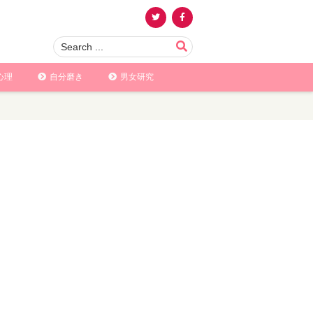
心理
自分磨き
男女研究