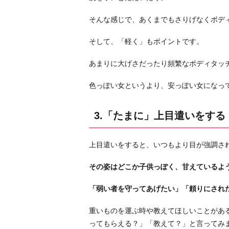
を
そんな感じで、あくまでもさりげなくボデ
耳
に
そして、「軽く」もポイントです。
か
け
あまりに大げさだったり頻繁なボディタッ
る
色っぽい女というより、安っぽい女になっ
5.
「さ
3.「たまに」上目遣いをする
ら
っ
と」
上目遣いをすると、いつもより目が強調さ
足
を
その姿はどこか子供っぽく、甘えているよ
組
「弱い者を守ってあげたい」「頼りにされ
み
替
重いものを運ぶ時や教えてほしいことがあ
え
ってもらえる？」「教えて？」と言ってみ