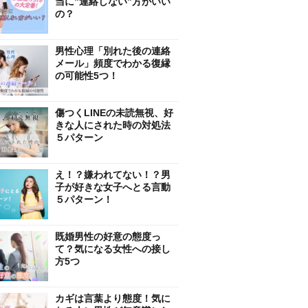
当に”連絡しない”方がいい
の？
男性心理「別れた後の連絡
メール」頻度でわかる復縁
の可能性5つ！
傷つくLINEの未読無視、好
きな人にされた時の対処法
５パターン
え！？嫌われてない！？男
子が好きな女子へとる言動
５パターン！
既婚男性の好意の態度っ
て？気になる女性への接し
方5つ
カギは言葉より態度！気に