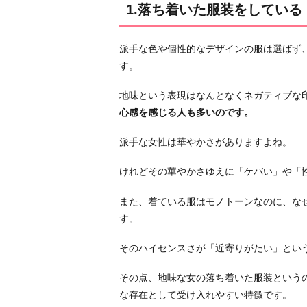
2.
1.落ち着いた服装をしている
す
っ
派手な色や個性的なデザインの服は選ばず
ぴ
す。
ん
に
地味という表現はなんとなくネガティブな
近
心感を感じる人も多いのです。
い
メ
派手な女性は華やかさがありますよね。
イ
けれどその華やかさゆえに「ケバい」や「
ク
を
また、着ている服はモノトーンなのに、な
し
す。
て
い
そのハイセンスさが「近寄りがたい」とい
る
その点、地味な女の落ち着いた服装という
3.
な存在として受け入れやすい特徴です。
ま