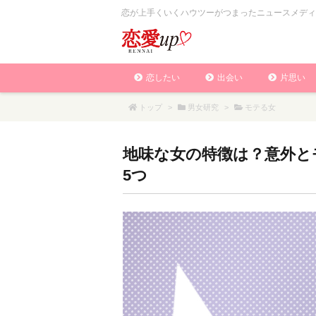
恋が上手くいくハウツーがつまったニュースメディ
恋したい
出会い
片思い
トップ
>
男女研究
>
モテる女
地味な女の特徴は？意外と
5つ