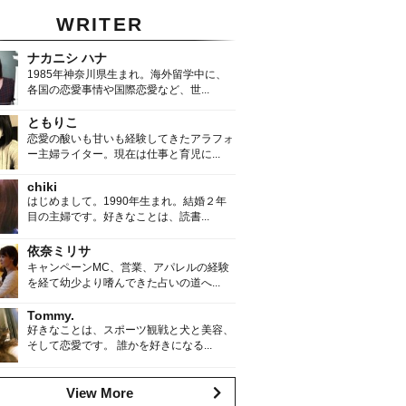
WRITER
ナカニシ ハナ
1985年神奈川県生まれ。海外留学中に、
各国の恋愛事情や国際恋愛など、世...
ともりこ
恋愛の酸いも甘いも経験してきたアラフォ
ー主婦ライター。現在は仕事と育児に...
chiki
はじめまして。1990年生まれ。結婚２年
目の主婦です。好きなことは、読書...
依奈ミリサ
キャンペーンMC、営業、アパレルの経験
を経て幼少より嗜んできた占いの道へ...
Tommy.
好きなことは、スポーツ観戦と犬と美容、
そして恋愛です。 誰かを好きになる...
View More