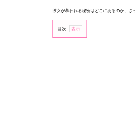
彼女が慕われる秘密はどこにあるのか、さ
目次
1.
落
ち
着
い
た
服
装
を
し
て
い
る