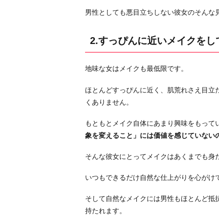
じ
男性としても悪目立ちしない彼女のそんな
め
な
2.すっぴんに近いメイクをし
性
格
を
地味な女はメイクも最低限です。
し
ほとんどすっぴんに近く、肌荒れさえ目立
て
くありません。
い
る
もともとメイク自体にあまり興味をもって
4.
象を変えること」には価値を感じていない
控
え
そんな彼女にとってメイクはあくまでも身
め
いつもできるだけ自然な仕上がりを心がけ
で
聞
そして自然なメイクには男性もほとんど抵
き
持たれます。
上