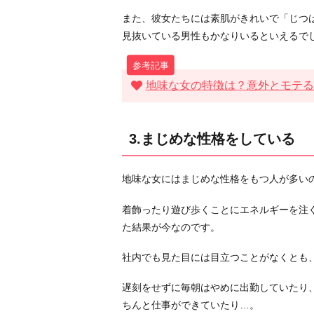
手
また、彼女たちには素肌がきれいで「じつ
5.
見抜いている男性もかなりいるといえるで
じ
つ
は
地味な女の特徴は？意外とモテる
し
っ
か
3.まじめな性格をしている
り
者
地味な女にはまじめな性格をもつ人が多い
で
頼
着飾ったり遊び歩くことにエネルギーを注
れ
た結果が今なのです。
る
社内でも見た目には目立つことがなくとも
お
わ
遅刻をせずに毎朝はやめに出勤していたり
り
ちんと仕事ができていたり…。