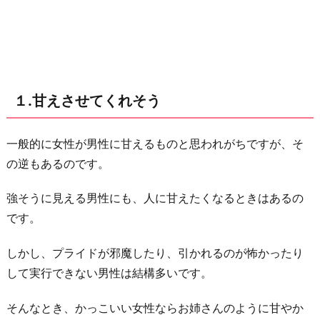
し
て
い
て
楽
１.甘えさせてくれそう
し
い
一般的に女性が男性に甘えるものと思われがちですが、そ
３.
の逆もあるのです。
気
楽
強そうに見える男性にも、人に甘えたくなるときはあるの
に
です。
付
き
しかし、プライドが邪魔したり、引かれるのが怖かったり
合
して実行できない男性は結構多いです。
え
そ
そんなとき、かっこいい女性ならお姉さんのように甘やか