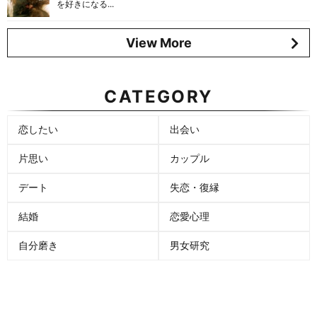
を好きになる...
View More
CATEGORY
恋したい
出会い
片思い
カップル
デート
失恋・復縁
結婚
恋愛心理
自分磨き
男女研究