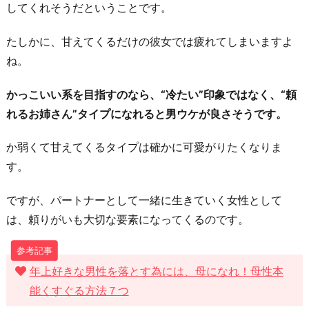
う
してくれそうだということです。
４.
たしかに、甘えてくるだけの彼女では疲れてしまいますよ
将
ね。
来
ち
かっこいい系を目指すのなら、“冷たい”印象ではなく、“頼
ゃ
れるお姉さん”タイプになれると男ウケが良さそうです。
ん
と
か弱くて甘えてくるタイプは確かに可愛がりたくなりま
働
す。
い
ですが、パートナーとして一緒に生きていく女性として
て
は、頼りがいも大切な要素になってくるのです。
く
れ
そ
年上好きな男性を落とす為には、母になれ！母性本
う
能くすぐる方法７つ
５.