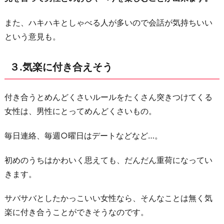
そ
また、ハキハキとしゃべる人が多いので会話が気持ちいい
う
という意見も。
だ
か
ら
３.気楽に付き合えそう
こ
そ、
付き合うとめんどくさいルールをたくさん突きつけてくる
支
女性は、男性にとってめんどくさいもの。
え
毎日連絡、毎週○曜日はデートなどなど…。
た
く
初めのうちはかわいく思えても、だんだん重荷になってい
な
きます。
る
お
サバサバとしたかっこいい女性なら、そんなことは無く気
わ
楽に付き合うことができそうなのです。
り