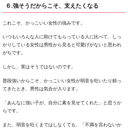
６.強そうだからこそ、支えたくなる
これこそ、かっこいい女性の強みです。
いつもいろんな人に助けてもらっている人に比べて、しっ
かりしている女性は男性から見ると可愛げがないと思われ
がちです。
しかし、実はそうではないのです。
普段強いからこそ、かっこいい女性が弱音を吐いたり頼っ
てきたとき、男性は気合が入ります。
「あんなに強い子が、自分に素を見せてくれた」と思うか
らです。
また、弱音を吐くまではしなくても、「不満を言わないか