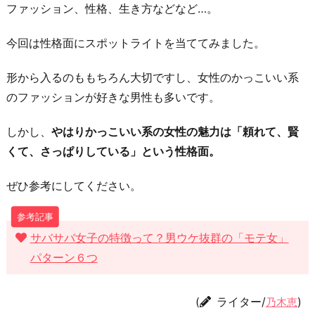
ファッション、性格、生き方などなど…。
今回は性格面にスポットライトを当ててみました。
形から入るのももちろん大切ですし、女性のかっこいい系
のファッションが好きな男性も多いです。
しかし、
やはりかっこいい系の女性の魅力は「頼れて、賢
くて、さっぱりしている」という性格面。
ぜひ参考にしてください。
サバサバ女子の特徴って？男ウケ抜群の「モテ女」
パターン６つ
(
ライター/
)
乃木恵