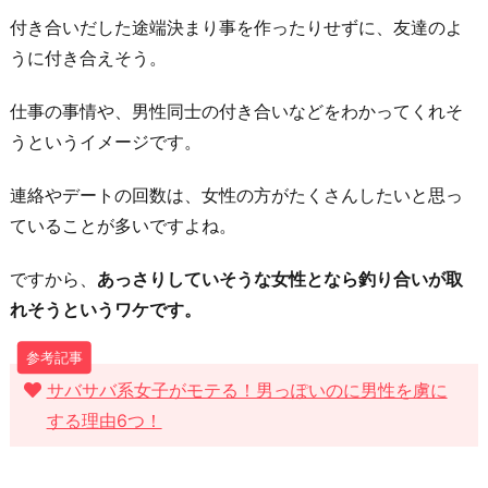
に
付き合いだした途端決まり事を作ったりせずに、友達のよ
うに付き合えそう。
仕事の事情や、男性同士の付き合いなどをわかってくれそ
うというイメージです。
連絡やデートの回数は、女性の方がたくさんしたいと思っ
ていることが多いですよね。
ですから、
あっさりしていそうな女性となら釣り合いが取
れそうというワケです。
サバサバ系女子がモテる！男っぽいのに男性を虜に
する理由6つ！