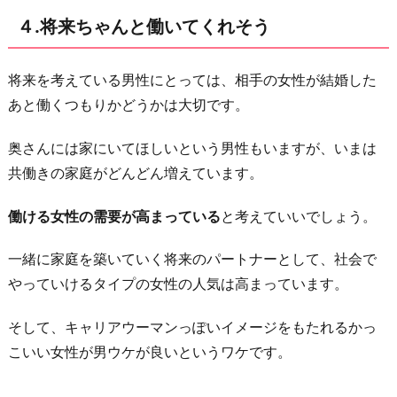
４.将来ちゃんと働いてくれそう
将来を考えている男性にとっては、相手の女性が結婚した
あと働くつもりかどうかは大切です。
奥さんには家にいてほしいという男性もいますが、いまは
共働きの家庭がどんどん増えています。
働ける女性の需要が高まっている
と考えていいでしょう。
一緒に家庭を築いていく将来のパートナーとして、社会で
やっていけるタイプの女性の人気は高まっています。
そして、キャリアウーマンっぽいイメージをもたれるかっ
こいい女性が男ウケが良いというワケです。