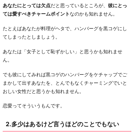
か
あなたにとっては欠点
だと思っているところが、
彼にとっ
れ
ては愛すべきチャームポイント
なのかも知れません。
主
義
たとえばあなたが料理がヘタで、ハンバーグを黒コゲにし
4.
てしまったとしましょう。
あ
あなたは「女子として恥ずかしい」と思うかも知れませ
な
ん。
た
を
でも彼にしてみれば黒コゲのハンバーグをケチャップでご
傷
まかして出すあなたを、とんでもなくチャーミングでいと
つ
おしい女性だと思うかも知れません。
け
た
恋愛ってそういうもんです。
く
な
2.多少はあるけど言うほどのことでもない
い