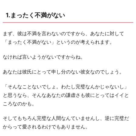
ど
1.まったく不満がない
言
う
ほ
まず、彼は不満を言わないのですから、あなたに対して
ど
「まったく不満がない」というのが考えられます。
の
なければ言いようがないですからね。
こ
と
あなたは彼氏にとって申し分のない彼女なのでしょう。
で
も
「そんなことないでしょ。わたし完璧なんかじゃないし」
な
と思うなら、そんなあなたの謙虚さも彼にとってはイイと
い
ころなのかも。
3.
そしてもちろん完璧な人間なんていませんし、逆に完璧だ
事
からって愛されるわけでもありません。
な