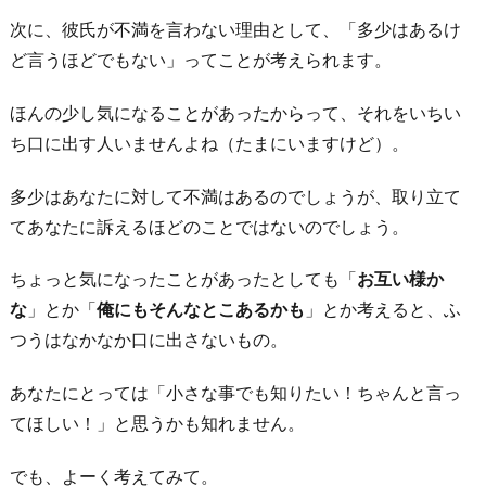
5.
次に、彼氏が不満を言わない理由として、「多少はあるけ
あ
ど言うほどでもない」ってことが考えられます。
な
た
ほんの少し気になることがあったからって、それをいちい
が
ち口に出す人いませんよね（たまにいますけど）。
怒
る
多少はあなたに対して不満はあるのでしょうが、取り立て
か
てあなたに訴えるほどのことではないのでしょう。
ら
ちょっと気になったことがあったとしても「
お互い様か
お
な
」とか「
俺にもそんなとこあるかも
」とか考えると、ふ
わ
つうはなかなか口に出さないもの。
り
に
あなたにとっては「小さな事でも知りたい！ちゃんと言っ
てほしい！」と思うかも知れません。
でも、よーく考えてみて。