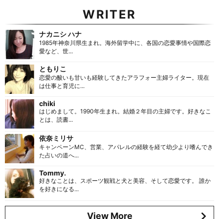
WRITER
ナカニシ ハナ
1985年神奈川県生まれ。海外留学中に、各国の恋愛事情や国際恋
愛など、世...
ともりこ
恋愛の酸いも甘いも経験してきたアラフォー主婦ライター。現在
は仕事と育児に...
chiki
はじめまして。1990年生まれ。結婚２年目の主婦です。好きなこ
とは、読書...
依奈ミリサ
キャンペーンMC、営業、アパレルの経験を経て幼少より嗜んでき
た占いの道へ...
Tommy.
好きなことは、スポーツ観戦と犬と美容、そして恋愛です。 誰か
を好きになる...
View More