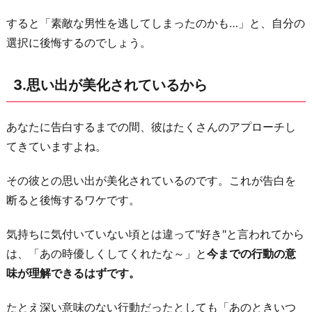
た
すると「素敵な男性を逃してしまったのかも…」と、自分の
か
選択に後悔するのでしょう。
ら
6.
3.思い出が美化されているから
理
由
あなたに告白するまでの間、彼はたくさんのアプローチし
も
てきていますよね。
な
く
その彼との思い出が美化されているのです。これが告白を
振
断ると後悔するワケです。
っ
た
気持ちに気付いていない頃とは違って"好き"と言われてから
か
は、「あの時優しくしてくれたな～」と
今までの行動の意
ら
味が理解できるはずです。
お
たとえ深い意味のない行動だったとしても「あのときいつ
わ