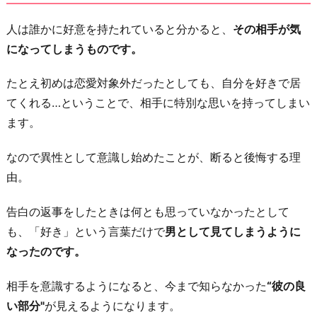
か
ら
人は誰かに好意を持たれていると分かると、
その相手が気
になってしまうものです。
5.
ど
たとえ初めは恋愛対象外だったとしても、自分を好きで居
れ
てくれる…ということで、相手に特別な思いを持ってしまい
だ
ます。
け
好
なので異性として意識し始めたことが、断ると後悔する理
か
由。
れ
て
告白の返事をしたときは何とも思っていなかったとして
い
も、「好き」という言葉だけで
男として見てしまうように
た
なったのです。
か
相手を意識するようになると、今まで知らなかった
“彼の良
知
い部分"
が見えるようになります。
っ