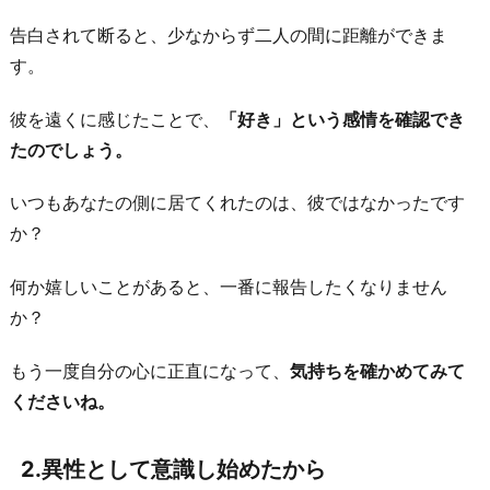
化
告白されて断ると、少なからず二人の間に距離ができま
さ
す。
れ
て
彼を遠くに感じたことで、
「好き」という感情を確認でき
い
たのでしょう。
る
か
いつもあなたの側に居てくれたのは、彼ではなかったです
ら
か？
4.
何か嬉しいことがあると、一番に報告したくなりません
今
か？
が
つ
もう一度自分の心に正直になって、
気持ちを確かめてみて
ま
くださいね。
ら
な
2.異性として意識し始めたから
い