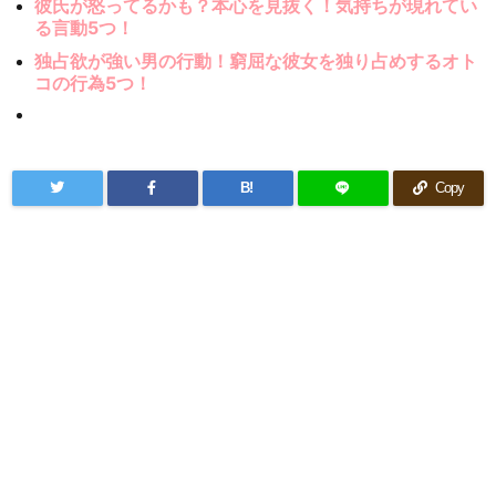
彼氏が怒ってるかも？本心を見抜く！気持ちが現れてい
る言動5つ！
独占欲が強い男の行動！窮屈な彼女を独り占めするオト
コの行為5つ！
B!
Copy