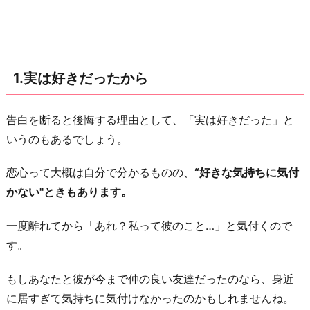
し
て
意
識
1.実は好きだったから
し
始
め
告白を断ると後悔する理由として、「実は好きだった」と
た
いうのもあるでしょう。
か
恋心って大概は自分で分かるものの、
“好きな気持ちに気付
ら
かない"ときもあります。
3.
思
一度離れてから「あれ？私って彼のこと…」と気付くので
い
す。
出
が
もしあなたと彼が今まで仲の良い友達だったのなら、身近
美
に居すぎて気持ちに気付けなかったのかもしれませんね。