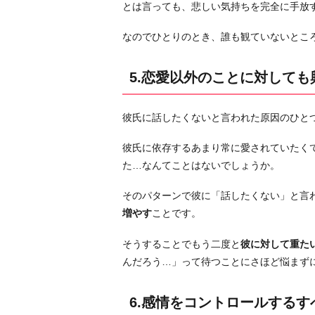
とは言っても、悲しい気持ちを完全に手放
も
興
なのでひとりのとき、誰も観ていないとこ
味
を
5.恋愛以外のことに対して
も
っ
て
彼氏に話したくないと言われた原因のひと
過
彼氏に依存するあまり常に愛されていたく
ご
た…なんてことはないでしょうか。
す
6.
そのパターンで彼に「話したくない」と言
感
増やす
ことです。
情
を
そうすることでもう二度と
彼に対して重た
コ
んだろう…」って待つことにさほど悩まず
ン
ト
6.感情をコントロールする
ロ