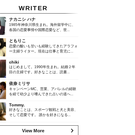
WRITER
ナカニシ ハナ
1985年神奈川県生まれ。海外留学中に、
各国の恋愛事情や国際恋愛など、世...
ともりこ
恋愛の酸いも甘いも経験してきたアラフォ
ー主婦ライター。現在は仕事と育児に...
chiki
はじめまして。1990年生まれ。結婚２年
目の主婦です。好きなことは、読書...
依奈ミリサ
キャンペーンMC、営業、アパレルの経験
を経て幼少より嗜んできた占いの道へ...
Tommy.
好きなことは、スポーツ観戦と犬と美容、
そして恋愛です。 誰かを好きになる...
View More