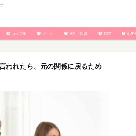
ア
カップル
デート
失恋・復縁
結婚
恋愛
言われたら。元の関係に戻るため