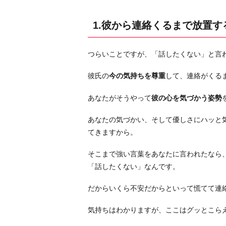
す
る
1.彼から連絡くるまで放置す
2.
な
つらいことですが、「話したくない」と言
ぜ
そ
彼氏の
今の気持ちを尊重
して、連絡がくる
う
言
あなたがそうやって
彼の心を気づかう姿勢
わ
あなたの気づかい、そして優しさにハッと
れ
てきますから。
た
の
そこまで強い言葉をあなたに言われたなら
か、
「話したくない」なんです。
考
え
だからいくら不安だからといって慌てて連
て
改
気持ちはわかりますが、ここはグッとこら
善