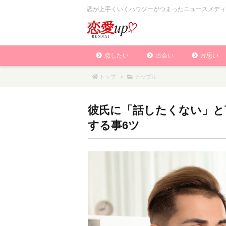
恋が上手くいくハウツーがつまったニュースメディ
恋したい
出会い
片思い
トップ
>
カップル
彼氏に「話したくない」と
する事6ツ