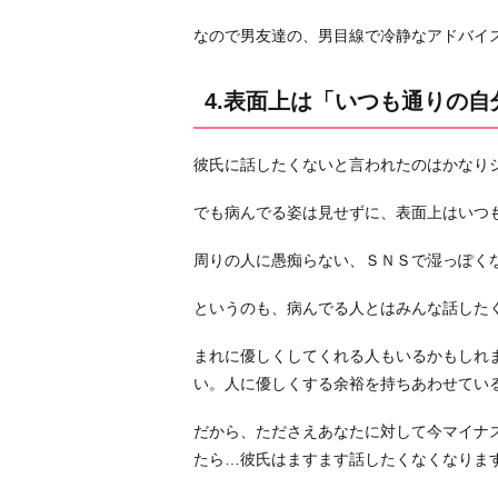
自
分」
なので男友達の、男目線で冷静なアドバイ
で
過
4.表面上は「いつも通りの自
ご
す
彼氏に話したくないと言われたのはかなり
5.
恋
でも病んでる姿は見せずに、表面上はいつ
愛
以
周りの人に愚痴らない、ＳＮＳで湿っぽく
外
というのも、病んでる人とはみんな話した
の
こ
まれに優しくしてくれる人もいるかもしれ
と
い。人に優しくする余裕を持ちあわせてい
に
対
だから、たださえあなたに対して今マイナ
し
たら…彼氏はますます話したくなくなりま
て