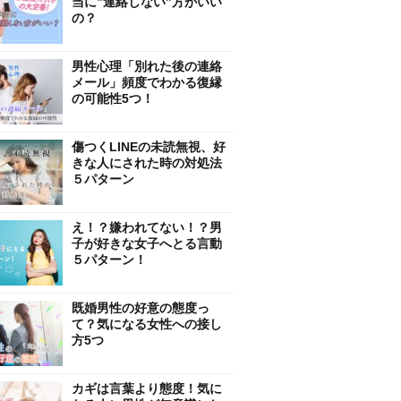
当に”連絡しない”方がいい
の？
男性心理「別れた後の連絡
メール」頻度でわかる復縁
の可能性5つ！
傷つくLINEの未読無視、好
きな人にされた時の対処法
５パターン
え！？嫌われてない！？男
子が好きな女子へとる言動
５パターン！
既婚男性の好意の態度っ
て？気になる女性への接し
方5つ
カギは言葉より態度！気に