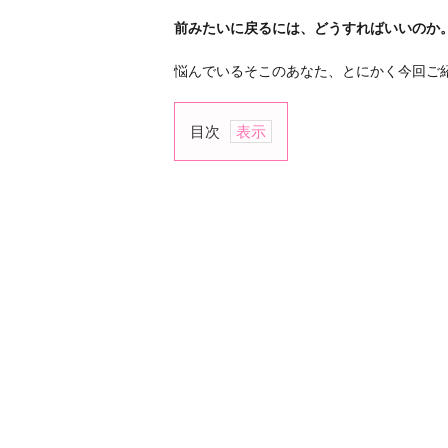
前みたいに戻るには、どうすればいいのか
悩んでいるそこのあなた、とにかく今回ご
目次
1.
彼
か
ら
連
絡
く
る
ま
で
放
置