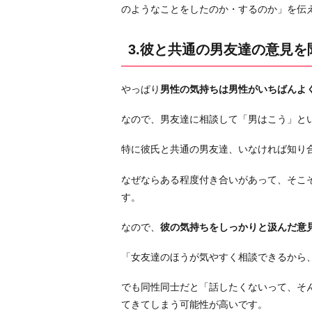
のようなことをしたのか・するのか」を伝
を
聞
3.彼と共通の男友達の意見を
い
て
お
やっぱり
男性の気持ちは男性がいちばんよ
く
なので、男友達に相談して「男はこう」と
4.
表
特に彼氏と共通の男友達、いなければ知り
面
上
なぜならある程度付き合いがあって、そこ
は
す。
「い
なので、
彼の気持ちをしっかりと汲んだ意
つ
も
「女友達のほうが気やすく相談できるから
通
り
でも同性同士だと「話したくないって、そ
の
てきてしまう可能性が高いです。