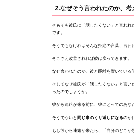
の
2.なぜそう言われたのか、
努
力
そもそも彼氏に「話したくない」と言われ
を
です。
す
る
そうでもなければそんな拒絶の言葉、言わ
3.
そこさえ改善されれば彼は戻ってきます。
彼
と
なぜ言われたのか、彼と距離を置いている
共
通
そしてなぜ彼氏が「話したくない」と言い
の
ったのでしょうか。
男
友
彼から連絡が来る前に、彼にとってのあな
達
そうでないと
同じ事のくり返しになる
のが
の
意
もし彼から連絡が来たら、「自分のどこが
見