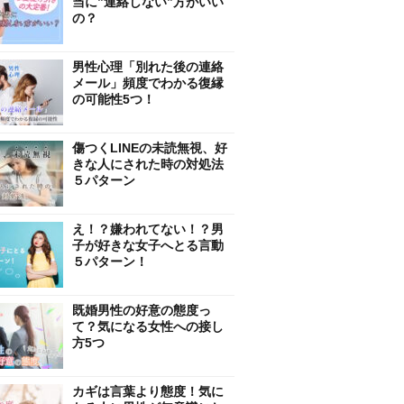
当に”連絡しない”方がいい
の？
男性心理「別れた後の連絡
メール」頻度でわかる復縁
の可能性5つ！
傷つくLINEの未読無視、好
きな人にされた時の対処法
５パターン
え！？嫌われてない！？男
子が好きな女子へとる言動
５パターン！
既婚男性の好意の態度っ
て？気になる女性への接し
方5つ
カギは言葉より態度！気に