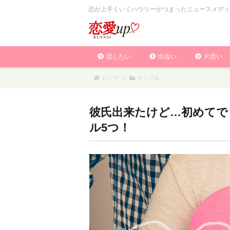
恋が上手くいくハウツーがつまったニュースメディ
恋したい
出会い
片思い
トップ
>
カップル
彼氏出来たけど…初めてで
ル5つ！