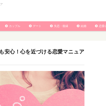
ア
カップル
デート
失恋・復縁
結婚
恋愛
も安心！心を近づける恋愛マニュア