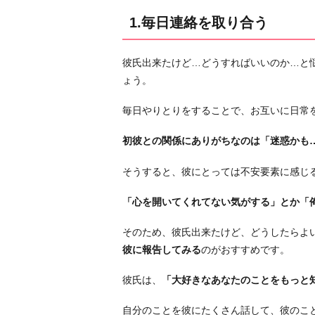
ち
1.毎日連絡を取り合う
を
言
彼氏出来たけど…どうすればいいのか…と
葉
ょう。
に
し
毎日やりとりをすることで、お互いに日常
て
伝
初彼との関係にありがちなのは「迷惑かも
え
そうすると、彼にとっては不安要素に感じ
る
3.
「心を開いてくれてない気がする」とか「
彼
の
そのため、彼氏出来たけど、どうしたらよ
良
彼に報告してみる
のがおすすめです。
い
彼氏は、
「大好きなあなたのことをもっと
と
こ
自分のことを彼にたくさん話して、彼のこ