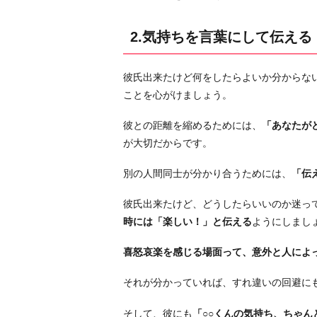
ろ
を
2.気持ちを言葉にして伝える
見
つ
け
彼氏出来たけど何をしたらよいか分からな
る
ことを心がけましょう。
4.
彼との距離を縮めるためには、
「あなたが
「初
が大切だからです。
め
て
別の人間同士が分かり合うためには、
「伝
の
彼
彼氏出来たけど、どうしたらいいのか迷っ
氏
時には「楽しい！」と伝える
ようにしまし
で
喜怒哀楽を感じる場面って、意外と人によ
不
安」
それが分かっていれば、すれ違いの回避に
と
い
そして、彼にも
「○○くんの気持ち、ちゃん