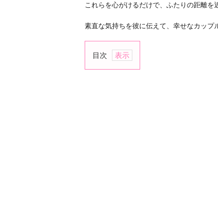
これらを心がけるだけで、ふたりの距離を
素直な気持ちを彼に伝えて、幸せなカップ
目次
1.
毎
日
連
絡
を
取
り
合
う
2.
気
持