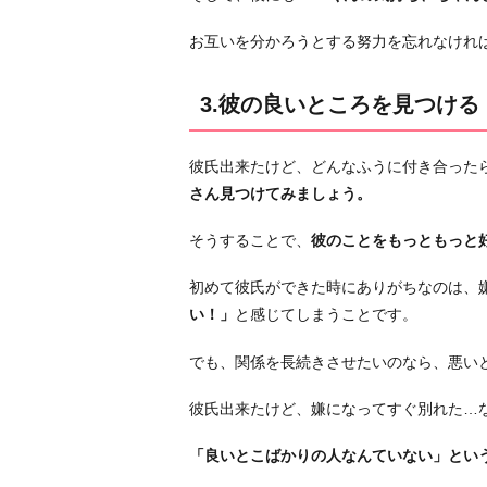
う
こ
お互いを分かろうとする努力を忘れなけれ
と
を
3.彼の良いところを見つける
素
直
彼氏出来たけど、どんなふうに付き合った
に
さん見つけてみましょう。
伝
え
そうすることで、
彼のことをもっともっと
る
5.
初めて彼氏ができた時にありがちなのは、
女
い！」
と感じてしまうことです。
を
でも、関係を長続きさせたいのなら、悪い
磨
く
彼氏出来たけど、嫌になってすぐ別れた…
お
わ
「良いとこばかりの人なんていない」とい
り