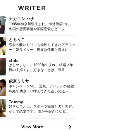
WRITER
ナカニシ ハナ
1985年神奈川県生まれ。海外留学中に、
各国の恋愛事情や国際恋愛など、世...
ともりこ
恋愛の酸いも甘いも経験してきたアラフォ
ー主婦ライター。現在は仕事と育児に...
chiki
はじめまして。1990年生まれ。結婚２年
目の主婦です。好きなことは、読書...
依奈ミリサ
キャンペーンMC、営業、アパレルの経験
を経て幼少より嗜んできた占いの道へ...
Tommy.
好きなことは、スポーツ観戦と犬と美容、
そして恋愛です。 誰かを好きになる...
View More