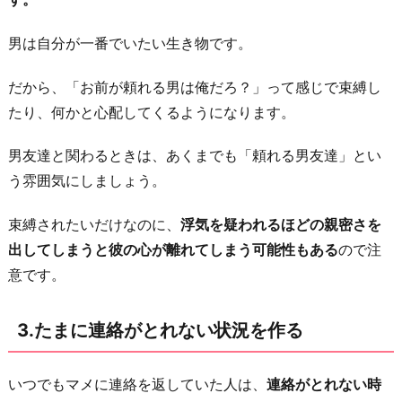
ー
男は自分が一番でいたい生き物です。
ル
を
だから、「お前が頼れる男は俺だろ？」って感じで束縛し
す
たり、何かと心配してくるようになります。
る
5.
男友達と関わるときは、あくまでも「頼れる男友達」とい
甘
う雰囲気にしましょう。
え
束縛されたいだけなのに、
浮気を疑われるほどの親密さを
る
出してしまうと彼の心が離れてしまう可能性もある
ので注
6.
意です。
束
縛
3.たまに連絡がとれない状況を作る
し
て
ほ
いつでもマメに連絡を返していた人は、
連絡がとれない時