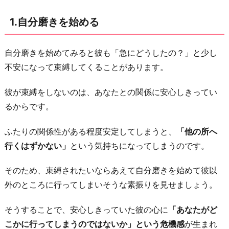
す
1.自分磨きを始める
る
3.
自分磨きを始めてみると彼も「急にどうしたの？」と少し
た
不安になって束縛してくることがあります。
ま
に
彼が束縛をしないのは、あなたとの関係に安心しきってい
連
るからです。
絡
が
ふたりの関係性がある程度安定してしまうと、
「他の所へ
と
行くはずかない」
という気持ちになってしまうのです。
れ
な
そのため、束縛されたいならあえて自分磨きを始めて彼以
い
外のところに行ってしまいそうな素振りを見せましょう。
状
そうすることで、安心しきっていた彼の心に
「あなたがど
況
こかに行ってしまうのではないか」という危機感
が生まれ
を