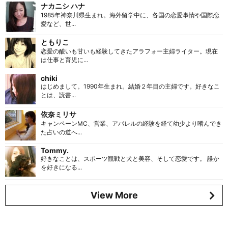
ナカニシ ハナ
1985年神奈川県生まれ。海外留学中に、各国の恋愛事情や国際恋
愛など、世...
ともりこ
恋愛の酸いも甘いも経験してきたアラフォー主婦ライター。現在
は仕事と育児に...
chiki
はじめまして。1990年生まれ。結婚２年目の主婦です。好きなこ
とは、読書...
依奈ミリサ
キャンペーンMC、営業、アパレルの経験を経て幼少より嗜んでき
た占いの道へ...
Tommy.
好きなことは、スポーツ観戦と犬と美容、そして恋愛です。 誰か
を好きになる...
View More