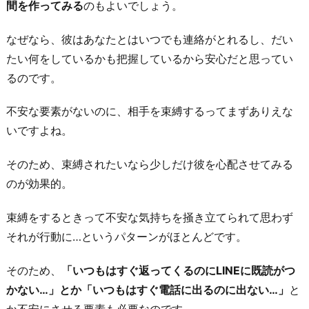
し
間を作ってみる
のもよいでしょう。
い
なぜなら、彼はあなたとはいつでも連絡がとれるし、だい
と
たい何をしているかも把握しているから安心だと思ってい
伝
るのです。
え
る
不安な要素がないのに、相手を束縛するってまずありえな
お
いですよね。
わ
り
そのため、束縛されたいなら少しだけ彼を心配させてみる
に
のが効果的。
束縛をするときって不安な気持ちを掻き立てられて思わず
それが行動に…というパターンがほとんどです。
そのため、
「いつもはすぐ返ってくるのにLINEに既読がつ
かない…」とか「いつもはすぐ電話に出るのに出ない…」
と
か不安にさせる要素も必要なのです。