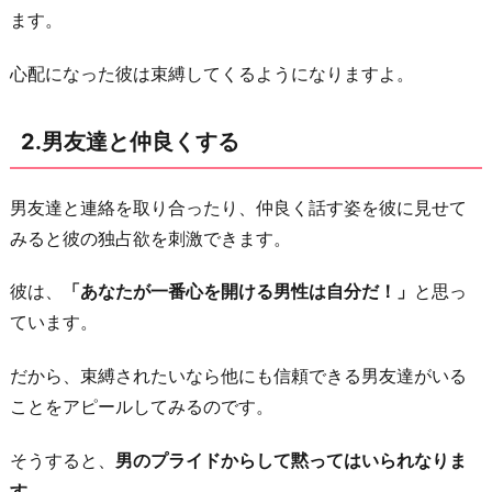
ます。
作
る
心配になった彼は束縛してくるようになりますよ。
4.
誰
2.男友達と仲良くする
か
に
男友達と連絡を取り合ったり、仲良く話す姿を彼に見せて
言
みると彼の独占欲を刺激できます。
い
寄
彼は、
「あなたが一番心を開ける男性は自分だ！」
と思っ
ら
ています。
れ
て
だから、束縛されたいなら他にも信頼できる男友達がいる
い
ことをアピールしてみるのです。
る
ア
そうすると、
男のプライドからして黙ってはいられなりま
ピ
す。