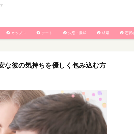
ア
カップル
デート
失恋・復縁
結婚
恋愛
安な彼の気持ちを優しく包み込む方