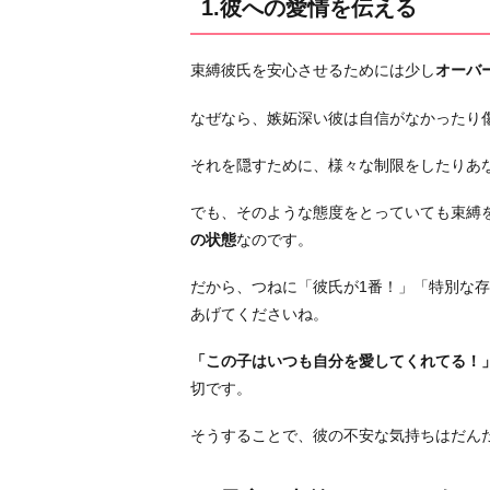
1.彼への愛情を伝える
事
前
束縛彼氏を安心させるためには少し
オーバ
に
し
なぜなら、嫉妬深い彼は自信がなかったり
っ
か
それを隠すために、様々な制限をしたりあ
り
でも、そのような態度をとっていても束縛
伝
の状態
なのです。
え
る
だから、つねに「彼氏が1番！」「特別な
3.
あげてくださいね。
連
絡
「この子はいつも自分を愛してくれてる！
が
切です。
途
そうすることで、彼の不安な気持ちはだん
絶
え