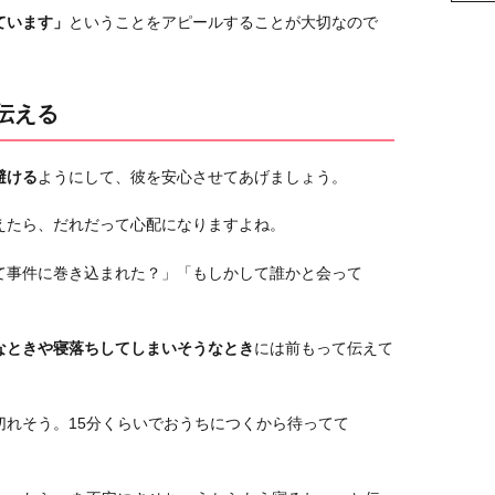
ています」
ということをアピールすることが大切なので
伝える
避ける
ようにして、彼を安心させてあげましょう。
えたら、だれだって心配になりますよね。
て事件に巻き込まれた？」「もしかして誰かと会って
。
なときや寝落ちしてしまいそうなとき
には前もって伝えて
切れそう。15分くらいでおうちにつくから待ってて