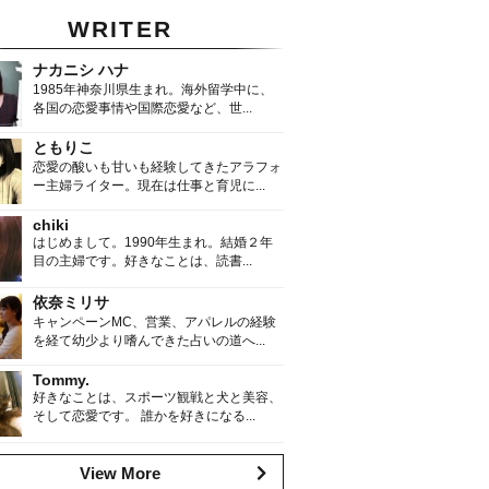
WRITER
ナカニシ ハナ
1985年神奈川県生まれ。海外留学中に、
各国の恋愛事情や国際恋愛など、世...
ともりこ
恋愛の酸いも甘いも経験してきたアラフォ
ー主婦ライター。現在は仕事と育児に...
chiki
はじめまして。1990年生まれ。結婚２年
目の主婦です。好きなことは、読書...
依奈ミリサ
キャンペーンMC、営業、アパレルの経験
を経て幼少より嗜んできた占いの道へ...
Tommy.
好きなことは、スポーツ観戦と犬と美容、
そして恋愛です。 誰かを好きになる...
View More