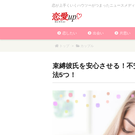
恋が上手くいくハウツーがつまったニュースメディ
恋したい
出会い
片思い
トップ
>
カップル
束縛彼氏を安心させる！不
法5つ！