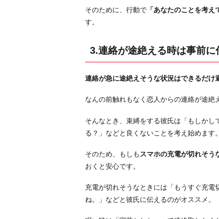
す
そのために、行動で
「あなたのことを考え
る
す。
5.
何
3.連絡が途絶える時は事前に
で
も
連絡が急に途絶えそうな状況はできるだけ
相
談
なんの前触れもなく恋人からの連絡が途絶
す
る
そんなとき、束縛をする彼氏は「もしかし
お
る？」などと良くないことを考え始めます
わ
そのため、もしも
スマホの充電が切れそう
り
おくと安心です。
に
充電が切れそうなときには「もうすぐ充電
ね。」などと彼氏に伝えるのがオススメ。