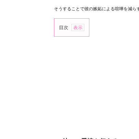
そうすることで彼の嫉妬による喧嘩を減ら
目次
1.
彼
へ
の
愛
情
を
伝
え
る
2.
予
定
を