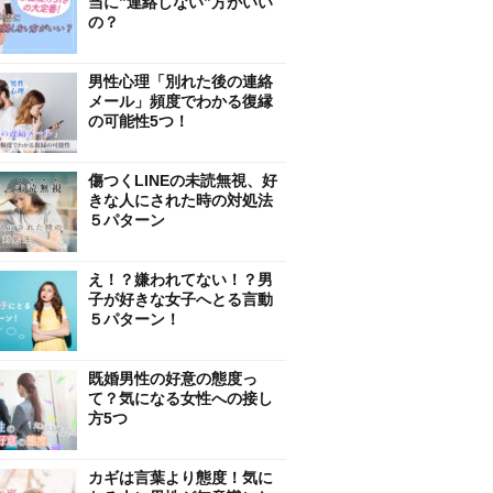
当に”連絡しない”方がいい
の？
男性心理「別れた後の連絡
メール」頻度でわかる復縁
の可能性5つ！
傷つくLINEの未読無視、好
きな人にされた時の対処法
５パターン
え！？嫌われてない！？男
子が好きな女子へとる言動
５パターン！
既婚男性の好意の態度っ
て？気になる女性への接し
方5つ
カギは言葉より態度！気に