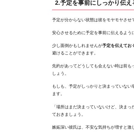
る
2.予定を事前にしっかり伝え
時
は
予定が分からない状態は彼をモヤモヤさせ
事
前
安心させるために予定を事前に伝えるよう
に
少し面倒かもしれませんが
予定を伝えてお
伝
避けることができます。
え
る
先約があってどうしても会えない時は前も
4.
しょう。
彼
の
もしも、予定がしっかりと決まっていない
気
ます。
持
「場所はまだ決まっていないけど、決まっ
ち
ておきましょう。
を
代
嫉妬深い彼氏は、不安な気持ちが増すと激
弁