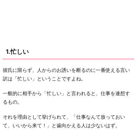
定
が
あ
る
4.
体
1.忙しい
調
が
彼氏に限らず、人からのお誘いを断るのに一番使える言い
悪
訳は「忙しい」ということですよね。
い
5.
一般的に相手から「忙しい」と言われると、仕事を連想す
距
るもの。
離
を
それを理由として挙げられて、「仕事なんて放っておい
置
て、いいから来て！」と歯向かえる人は少ないはず。
き