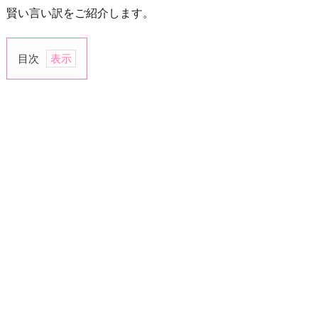
賢い言い訳をご紹介します。
目次
1.
忙
し
い
2.
疲
れ
て
い
る
3.
予