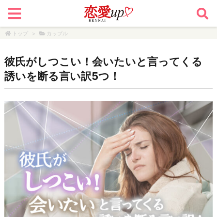
トップ
>
カップル
彼氏がしつこい！会いたいと言ってくる
誘いを断る言い訳5つ！