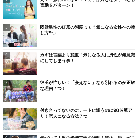
言動５パターン！
既婚男性の好意の態度って？気になる女性への接
し方5つ
カギは言葉より態度！気になる人に男性が無意識
にしてしまう事！
彼氏が忙しい！「会えない」なら別れるのが正解
な理由７つ！
付き合ってないのにデートに誘うのは90％脈ア
リ！恋人になる方法７つ
気づいて！男の愛情表現の行動！彼の「愛」がこ