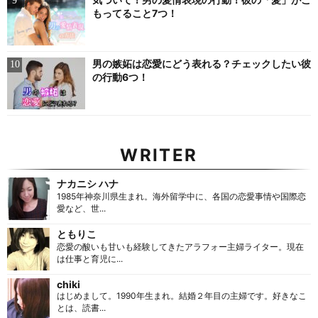
もってること7つ！
男の嫉妬は恋愛にどう表れる？チェックしたい彼
の行動6つ！
WRITER
ナカニシ ハナ
1985年神奈川県生まれ。海外留学中に、各国の恋愛事情や国際恋
愛など、世...
ともりこ
恋愛の酸いも甘いも経験してきたアラフォー主婦ライター。現在
は仕事と育児に...
chiki
はじめまして。1990年生まれ。結婚２年目の主婦です。好きなこ
とは、読書...