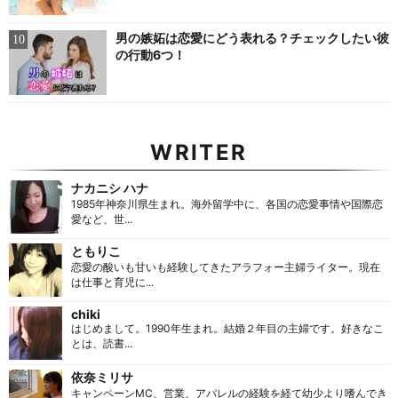
男の嫉妬は恋愛にどう表れる？チェックしたい彼
の行動6つ！
WRITER
ナカニシ ハナ
1985年神奈川県生まれ。海外留学中に、各国の恋愛事情や国際恋
愛など、世...
ともりこ
恋愛の酸いも甘いも経験してきたアラフォー主婦ライター。現在
は仕事と育児に...
chiki
はじめまして。1990年生まれ。結婚２年目の主婦です。好きなこ
とは、読書...
依奈ミリサ
キャンペーンMC、営業、アパレルの経験を経て幼少より嗜んでき