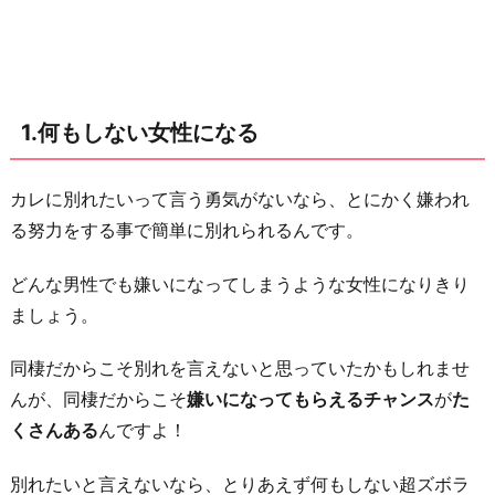
に
居
る
時
1.何もしない女性になる
間
を
自
カレに別れたいって言う勇気がないなら、とにかく嫌われ
分
る努力をする事で簡単に別れられるんです。
の
どんな男性でも嫌いになってしまうような女性になりきり
為
ましょう。
の
時
同棲だからこそ別れを言えないと思っていたかもしれませ
間
んが、同棲だからこそ
嫌いになってもらえるチャンス
が
た
に
くさんある
んですよ！
変
え
別れたいと言えないなら、とりあえず何もしない超ズボラ