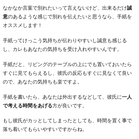
なかなか言葉で別れたいって言えないけど、出来るだけ
誠
意
のあるような感じで別れを伝えたいと思うなら、手紙を
オススメします！
手紙ってけっこう気持ちが伝わりやすいし誠意も感じる
し、カレもあなたの気持ちを受け入れやすいんです。
手紙だと、リビングのテーブルの上にでも置いておいたら
すぐに見てもらえるし、彼氏の反応もすぐに見なくて良い
ので、あなたの気持ちも楽ですよ。
手紙を書いたら、あなたは外出するなどして、彼氏に
一人
で考える時間をあげる
方が良いです。
もし彼氏がカッとしてしまったとしても、時間を置く事で
落ち着いてもらいやすいですからね。