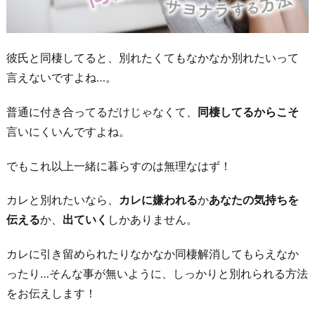
彼氏と同棲してると、別れたくてもなかなか別れたいって
言えないですよね…。
普通に付き合ってるだけじゃなくて、
同棲してるからこそ
言いにくいんですよね。
でもこれ以上一緒に暮らすのは無理なはず！
カレと別れたいなら、
カレに嫌われる
か
あなたの気持ちを
伝える
か、
出ていく
しかありません。
カレに引き留められたりなかなか同棲解消してもらえなか
ったり…そんな事が無いように、しっかりと別れられる方法
をお伝えします！