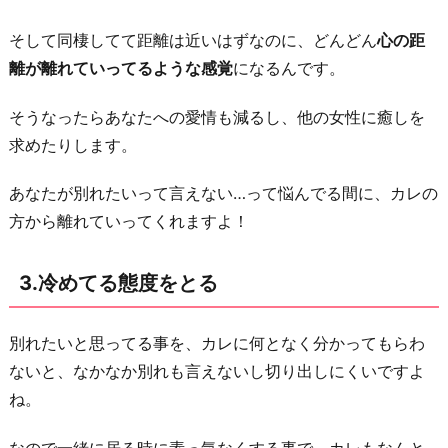
家
そして同棲してて距離は近いはずなのに、どんどん
心の距
を
離が離れていってるような感覚
になるんです。
出
て
そうなったらあなたへの愛情も減るし、他の女性に癒しを
い
求めたりします。
く
あなたが別れたいって言えない…って悩んでる間に、カレの
お
方から離れていってくれますよ！
わ
り
3.冷めてる態度をとる
に
別れたいと思ってる事を、カレに何となく分かってもらわ
ないと、なかなか別れも言えないし切り出しにくいですよ
ね。
なので一緒に居る時に素っ気なくする事で、カレもなんと