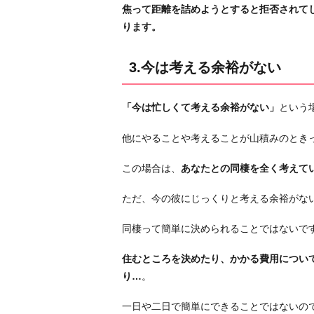
焦って距離を詰めようとすると拒否されて
り
ります。
に
3.今は考える余裕がない
「今は忙しくて考える余裕がない」
という
他にやることや考えることが山積みのとき
この場合は、
あなたとの同棲を全く考えて
ただ、今の彼にじっくりと考える余裕がな
同棲って簡単に決められることではないで
住むところを決めたり、かかる費用につい
り…
。
一日や二日で簡単にできることではないの