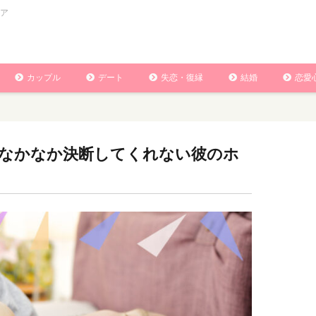
ア
カップル
デート
失恋・復縁
結婚
恋愛
なかなか決断してくれない彼のホ