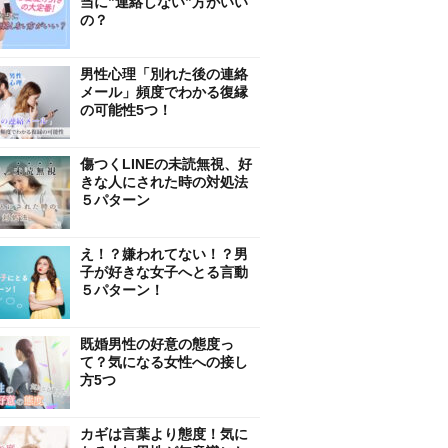
当に”連絡しない”方がいい
の？
男性心理「別れた後の連絡
メール」頻度でわかる復縁
の可能性5つ！
傷つくLINEの未読無視、好
きな人にされた時の対処法
５パターン
え！？嫌われてない！？男
子が好きな女子へとる言動
５パターン！
既婚男性の好意の態度っ
て？気になる女性への接し
方5つ
カギは言葉より態度！気に