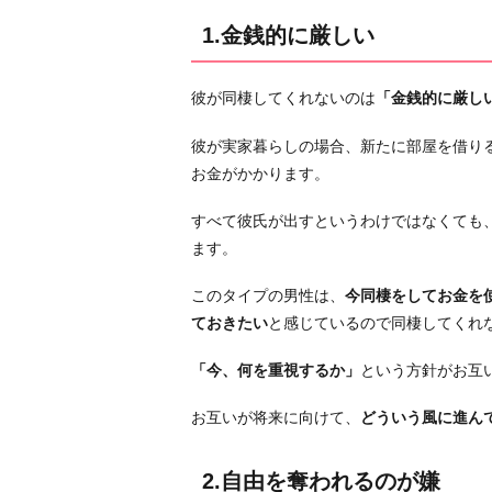
わ
1.金銭的に厳しい
れ
る
彼が同棲してくれないのは
「金銭的に厳し
の
が
彼が実家暮らしの場合、新たに部屋を借り
嫌
お金がかかります。
3.
すべて彼氏が出すというわけではなくても
今
ます。
は
考
このタイプの男性は、
今同棲をしてお金を
え
ておきたい
と感じているので同棲してくれ
る
余
「今、何を重視するか」
という方針がお互
裕
が
お互いが将来に向けて、
どういう風に進ん
な
い
2.自由を奪われるのが嫌