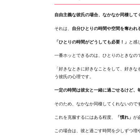
4.
実
自由主義な彼氏の場合、なかなか同棲して
家
が
それは、
自分ひとりの時間や空間を奪われ
大
好
「ひとりの時間がどうしても必要！」
と感
き
一番ホッとできるのは、ひとりのときなの
す
ぎ
「好きなときに好きなことをして、好きな
る
う彼氏の心理です。
5.
時
一定の時間は彼女と一緒に過ごせるけど、
期
そのため、なかなか同棲してくれないので
が
早
これを克服するにはある程度、
「慣れ」
が
い
お
この場合は、彼と過ごす時間を少しずつ増
わ