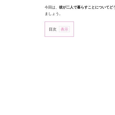
今回は、
彼が二人で暮らすことについてど
ましょう。
目次
1.
金
銭
的
に
厳
し
い
2.
自
由
を
奪