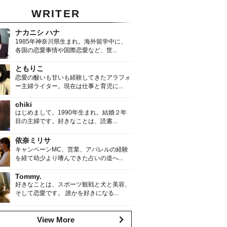
WRITER
ナカニシ ハナ
1985年神奈川県生まれ。海外留学中に、
各国の恋愛事情や国際恋愛など、世...
ともりこ
恋愛の酸いも甘いも経験してきたアラフォ
ー主婦ライター。現在は仕事と育児に...
chiki
はじめまして。1990年生まれ。結婚２年
目の主婦です。好きなことは、読書...
依奈ミリサ
キャンペーンMC、営業、アパレルの経験
を経て幼少より嗜んできた占いの道へ...
Tommy.
好きなことは、スポーツ観戦と犬と美容、
そして恋愛です。 誰かを好きになる...
View More