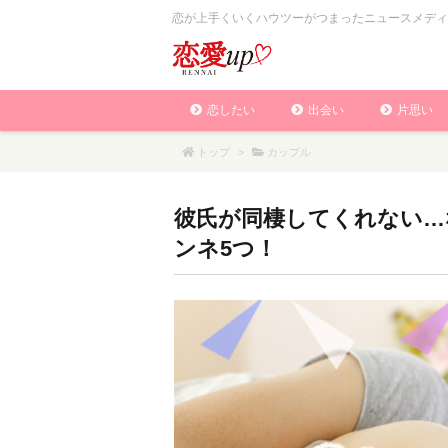
恋が上手くいくハウツーがつまったニュースメディ
恋したい
出会い
片思い
トップ
>
カップル
彼氏が同棲してくれない…
ンネ5つ！