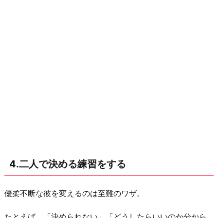
る
7.
「俺
様
よ
り
マ
シ」
と
割
り
切
4.二人で決める練習をする
る
お
優柔不断な彼を変えるのは至難のワザ。
わ
り
たとえば、「決められない」「どうしたらいいのか分から