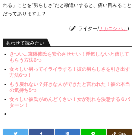
れる」ことを“男らしさ”だと勘違いすると、痛い目みること
だってありますよ？
(
ライター/
)
ナカニシ ハナ
あわせて読みたい
きつい…束縛彼氏を安心させたい！浮気しないと信じて
もらう方法6つ
女々しい男ってイライラする！彼の男らしさを引き出す
方法6つ！
もう戻れない？好きな人ができたと言われた！彼の本当
の気持ち5つ
女々しい彼氏がめんどくさい！女が別れを決意する６パ
ターン！
B!
Copy