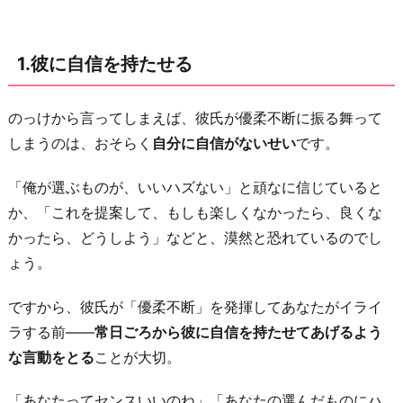
え
る
1.彼に自信を持たせる
3.
も
のっけから言ってしまえば、彼氏が優柔不断に振る舞って
っ
しまうのは、おそらく
自分に自信がないせい
です。
と
も
「俺が選ぶものが、いいハズない」と頑なに信じていると
ら
か、「これを提案して、もしも楽しくなかったら、良くな
し
かったら、どうしよう」などと、漠然と恐れているのでし
い
ょう。
言
葉
ですから、彼氏が「優柔不断」を発揮してあなたがイライ
で
ラする前――
常日ごろから彼に自信を持たせてあげるよう
迷
な言動をとる
ことが大切。
い
を
「あなたってセンスいいのね」「あなたの選んだものにハ