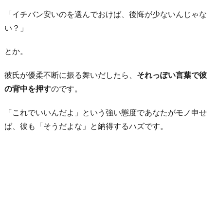
優
「イチバン安いのを選んでおけば、後悔が少ないんじゃな
柔
い？」
不
断
とか。
が
始
彼氏が優柔不断に振る舞いだしたら、
それっぽい言葉で彼
ま
の背中を押す
のです。
っ
た
「これでいいんだよ」という強い態度であなたがモノ申せ
ら、
ば、彼も「そうだよな」と納得するハズです。
そ
の
場
を
離
れ