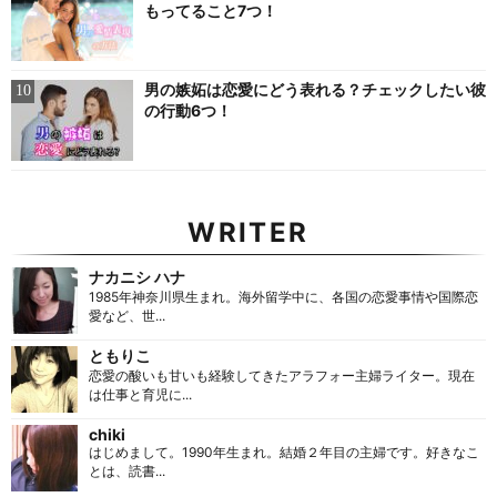
もってること7つ！
男の嫉妬は恋愛にどう表れる？チェックしたい彼
の行動6つ！
WRITER
ナカニシ ハナ
1985年神奈川県生まれ。海外留学中に、各国の恋愛事情や国際恋
愛など、世...
ともりこ
恋愛の酸いも甘いも経験してきたアラフォー主婦ライター。現在
は仕事と育児に...
chiki
はじめまして。1990年生まれ。結婚２年目の主婦です。好きなこ
とは、読書...