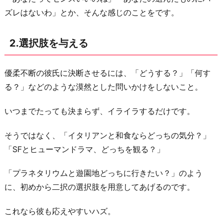
ぶ
ズレはないわ」とか、そんな感じのことをです。
っ
た
2.選択肢を与える
切
る
優柔不断の彼氏に決断させるには、「どうする？」「何す
4.
る？」などのような漠然とした問いかけをしないこと。
二
人
いつまでたっても決まらず、イライラするだけです。
で
そうではなく、「イタリアンと和食ならどっちの気分？」
決
「SFとヒューマンドラマ、どっちを観る？」
め
る
「プラネタリウムと遊園地どっちに行きたい？」のよう
練
に、初めから二択の選択肢を用意してあげるのです。
習
を
これなら彼も応えやすいハズ。
す