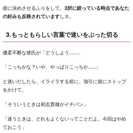
る
彼に決めさせるふりをして、
2択に絞っている時点であなた
の好みも反映されています
しネ。
5.
自
分
3.もっともらしい言葉で迷いをぶった切る
で
決
優柔不断な彼氏が「どうしよう……」
め
「こっちかな？いや、やっぱりこっちか……」
る
こ
と迷いだしたら、イライラする前に、強引に彼にストップ
と
をかけて。
を
楽
「そういうときは初志貫徹がイチバン」
し
む
「迷うときは、どれもよくないってことだよ。今回はやめ
6.
ておこう」