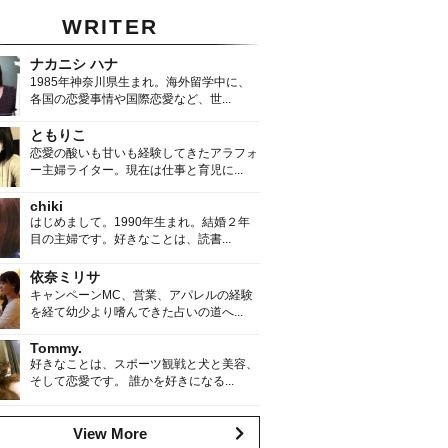
WRITER
ナカニシ ハナ
1985年神奈川県生まれ。海外留学中に、
各国の恋愛事情や国際恋愛など、世...
ともりこ
恋愛の酸いも甘いも経験してきたアラフォ
ー主婦ライター。現在は仕事と育児に...
chiki
はじめまして。1990年生まれ。結婚２年
目の主婦です。好きなことは、読書...
依奈ミリサ
キャンペーンMC、営業、アパレルの経験
を経て幼少より嗜んできた占いの道へ...
Tommy.
好きなことは、スポーツ観戦と犬と美容、
そして恋愛です。 誰かを好きになる...
View More