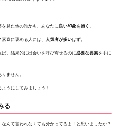
姿を見た他の誰かも、あなたに
良い印象を抱く
。
？素直に褒める人には、
人気者が多い
はず。
れば、結果的に出会いを呼び寄せるのに
必要な要素
を手に
ありません。
るようにしてみましょう！
みる
」なんて言われなくても分かってるよ！と思いましたか？