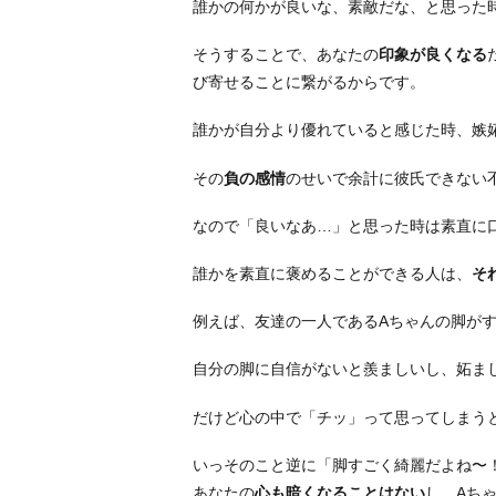
げ
誰かの何かが良いな、素敵だな、と思った
る
そうすることで、あなたの
印象が良くなる
5.
び寄せることに繋がるからです。
ゆ
る〜
誰かが自分より優れていると感じた時、嫉
く
考
その
負の感情
のせいで余計に彼氏できない
え
なので「良いなあ…」と思った時は素直に
る
よ
誰かを素直に褒めることができる人は、
そ
う
に
例えば、友達の一人であるAちゃんの脚が
す
る
自分の脚に自信がないと羨ましいし、妬ま
6.
だけど心の中で「チッ」って思ってしまう
も
っ
いっそのこと逆に「脚すごく綺麗だよね〜
と
あなたの
心も暗くなることはない
し、Aち