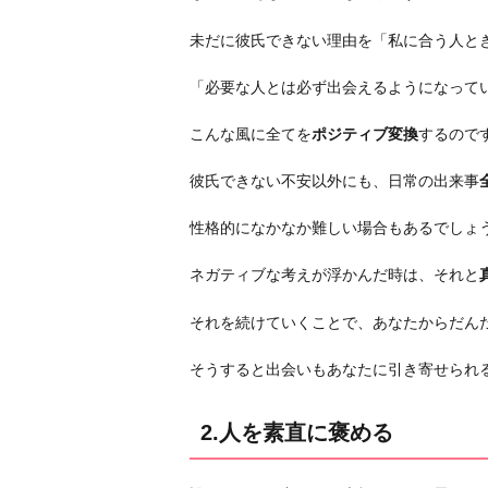
に
未だに彼氏できない理由を「私に合う人と
も
積
「必要な人とは必ず出会えるようになって
極
的
こんな風に全てを
ポジティブ変換
するので
に
彼氏できない不安以外にも、日常の出来事
参
加
性格的になかなか難しい場合もあるでしょ
し
て
ネガティブな考えが浮かんだ時は、それと
み
それを続けていくことで、あなたからだん
る
4.
そうすると出会いもあなたに引き寄せられ
理
想
2.人を素直に褒める
を
下