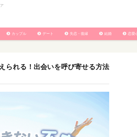
ア
カップル
デート
失恋・復縁
結婚
恋愛
えられる！出会いを呼び寄せる方法