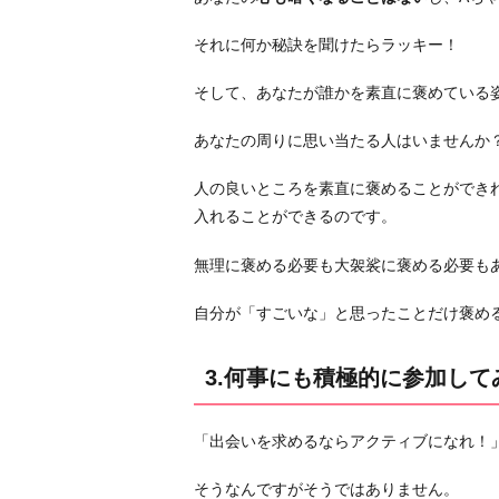
自
分
それに何か秘訣を聞けたらラッキー！
を
そして、あなたが誰かを素直に褒めている
好
き
あなたの周りに思い当たる人はいませんか
に
な
人の良いところを素直に褒めることができ
る
入れることができるのです。
お
無理に褒める必要も大袈裟に褒める必要も
わ
り
自分が「すごいな」と思ったことだけ褒め
に
3.何事にも積極的に参加して
「出会いを求めるならアクティブになれ！
そうなんですがそうではありません。