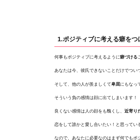
る
癖
を
つ
け
1.ポジティブに考える癖をつ
る
2.
何事もポジティブに考えるように
癖づける
人
を
あなたは今、彼氏できないことだけでつい
素
直
そして、他の人が羨ましくて
卑屈
にもなっ
に
そういう負の感情は顔に出てしまいます！
褒
め
良くない感情は人の顔をも醜くし、
近寄り
る
3.
恋をして誰かと愛し合いたい！と思ってい
何
なので、あなたに必要なのはまず何でもポ
事