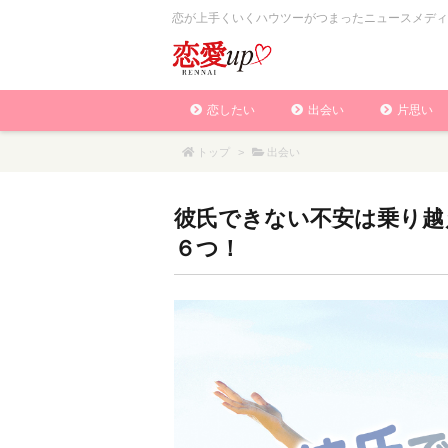
恋が上手くいくハウツーがつまったニュースメディ
恋したい
出会い
片思い
トップ
>
出会い
彼氏できない不安は乗り越
６つ！