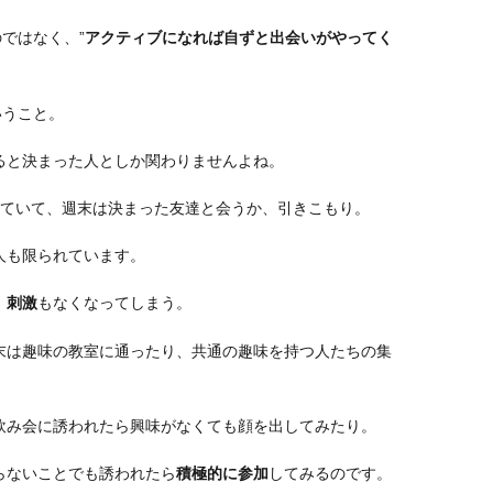
ではなく、”
アクティブになれば自ずと出会いがやってく
いうこと。
ると決まった人としか関わりませんよね。
いていて、週末は決まった友達と会うか、引きこもり。
人も限られています。
、
刺激
もなくなってしまう。
末は趣味の教室に通ったり、共通の趣味を持つ人たちの集
飲み会に誘われたら興味がなくても顔を出してみたり。
らないことでも誘われたら
積極的に参加
してみるのです。