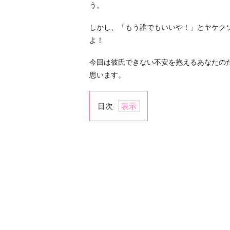
う。
しかし、「もう誰でもいいや！」とヤケク
よ！
今回は彼氏できない不安を抱えるあなたの
思います。
目次
1.
ポ
ジ
テ
ィ
ブ
に
考
え