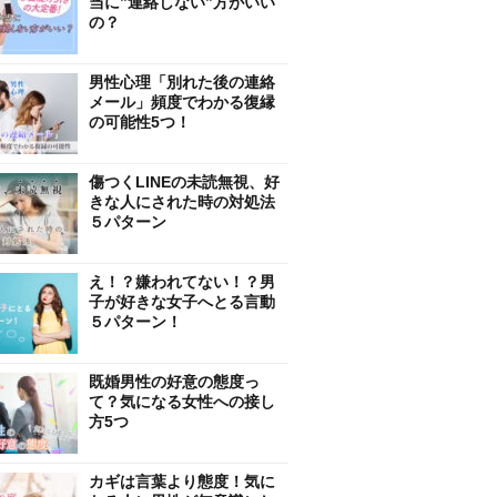
当に”連絡しない”方がいい
の？
男性心理「別れた後の連絡
メール」頻度でわかる復縁
の可能性5つ！
傷つくLINEの未読無視、好
きな人にされた時の対処法
５パターン
え！？嫌われてない！？男
子が好きな女子へとる言動
５パターン！
既婚男性の好意の態度っ
て？気になる女性への接し
方5つ
カギは言葉より態度！気に