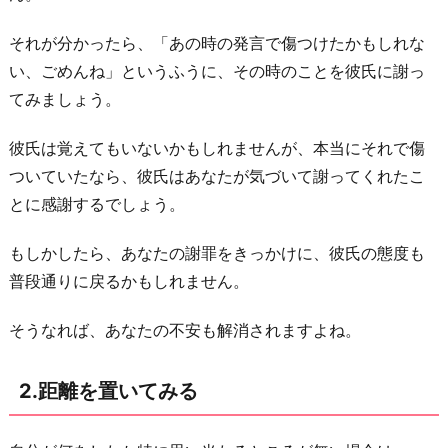
る
3.
それが分かったら、「あの時の発言で傷つけたかもしれな
恋
い、ごめんね」というふうに、その時のことを彼氏に謝っ
愛
てみましょう。
に
彼氏は覚えてもいないかもしれませんが、本当にそれで傷
お
ついていたなら、彼氏はあなたが気づいて謝ってくれたこ
け
とに感謝するでしょう。
る
男
もしかしたら、あなたの謝罪をきっかけに、彼氏の態度も
女
普段通りに戻るかもしれません。
の
違
そうなれば、あなたの不安も解消されますよね。
い
に
2.距離を置いてみる
つ
い