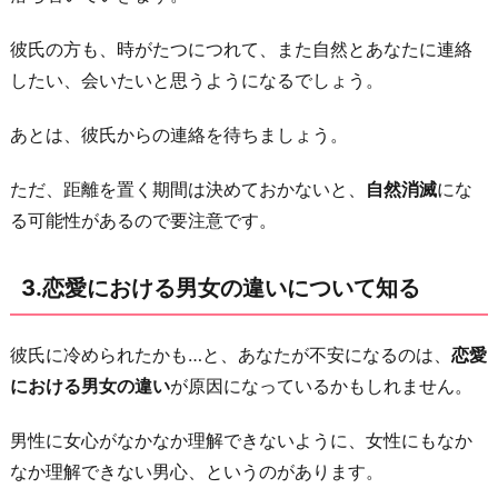
直
彼氏の方も、時がたつにつれて、また自然とあなたに連絡
接
したい、会いたいと思うようになるでしょう。
聞
く
あとは、彼氏からの連絡を待ちましょう。
お
わ
ただ、距離を置く期間は決めておかないと、
自然消滅
にな
り
る可能性があるので要注意です。
に
3.恋愛における男女の違いについて知る
彼氏に冷められたかも…と、あなたが不安になるのは、
恋愛
における男女の違い
が原因になっているかもしれません。
男性に女心がなかなか理解できないように、女性にもなか
なか理解できない男心、というのがあります。