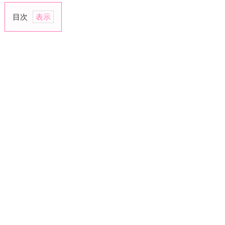
目次
1.
彼
氏
へ
の
ふ
る
ま
い
を
振
り
返
り、