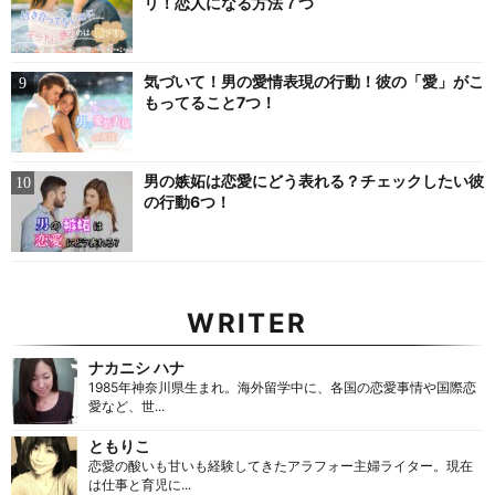
リ！恋人になる方法７つ
気づいて！男の愛情表現の行動！彼の「愛」がこ
もってること7つ！
男の嫉妬は恋愛にどう表れる？チェックしたい彼
の行動6つ！
WRITER
ナカニシ ハナ
1985年神奈川県生まれ。海外留学中に、各国の恋愛事情や国際恋
愛など、世...
ともりこ
恋愛の酸いも甘いも経験してきたアラフォー主婦ライター。現在
は仕事と育児に...