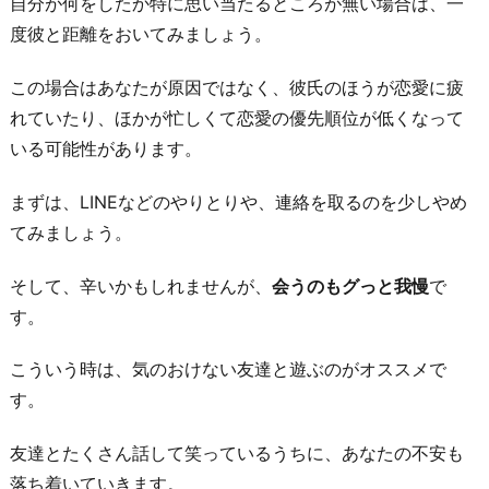
自分が何をしたか特に思い当たるところが無い場合は、一
て
度彼と距離をおいてみましょう。
知
る
この場合はあなたが原因ではなく、彼氏のほうが恋愛に疲
4.
れていたり、ほかが忙しくて恋愛の優先順位が低くなって
ま
いる可能性があります。
わ
まずは、LINEなどのやりとりや、連絡を取るのを少しやめ
り
てみましょう。
に
相
そして、辛いかもしれませんが、
会うのもグっと我慢
で
談
す。
す
る
こういう時は、気のおけない友達と遊ぶのがオススメで
5.
す。
本
人
友達とたくさん話して笑っているうちに、あなたの不安も
に
落ち着いていきます。