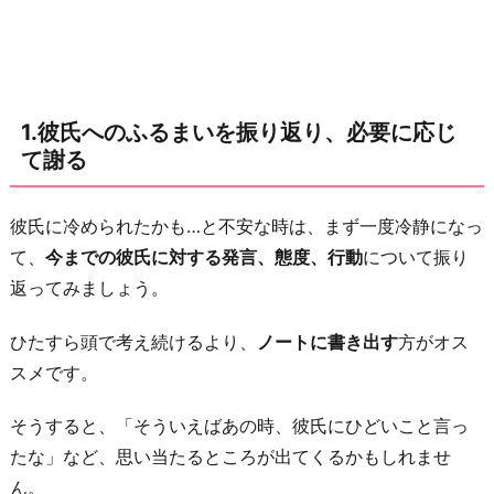
必
要
に
応
1.彼氏へのふるまいを振り返り、必要に応じ
じ
て謝る
て
謝
る
彼氏に冷められたかも…と不安な時は、まず一度冷静になっ
て、
今までの彼氏に対する発言、態度、行動
について振り
2.
返ってみましょう。
距
離
ひたすら頭で考え続けるより、
ノートに書き出す
方がオス
を
スメです。
置
い
そうすると、「そういえばあの時、彼氏にひどいこと言っ
て
たな」など、思い当たるところが出てくるかもしれませ
み
ん。