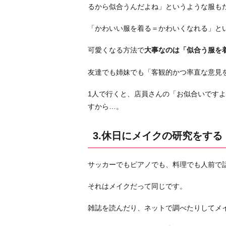
掛
るから似合うんだよね」というような服も
け
「かわいい服を着る＝かわいくなれる」と
る
5.
可愛くなる方法で
大事なのは「似合う服を
素
直
友達でも姉妹でも「客観的かつ率直な意見
な
1人で行くと、店員さんの「お似合いです
心
すから…。
を
も
つ
3.休日にメイクの研究をする
お
わ
サッカーでもピアノでも、料理でも人前で
り
に
それはメイクだって同じです。
雑誌を読んだり、ネットで調べたりしてメ