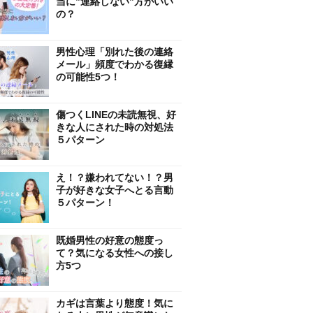
当に”連絡しない”方がいい
の？
男性心理「別れた後の連絡
メール」頻度でわかる復縁
の可能性5つ！
傷つくLINEの未読無視、好
きな人にされた時の対処法
５パターン
え！？嫌われてない！？男
子が好きな女子へとる言動
５パターン！
既婚男性の好意の態度っ
て？気になる女性への接し
方5つ
カギは言葉より態度！気に