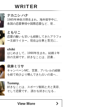
WRITER
ナカニシ ハナ
1985年神奈川県生まれ。海外留学中に、
各国の恋愛事情や国際恋愛など、世...
ともりこ
恋愛の酸いも甘いも経験してきたアラフォ
ー主婦ライター。現在は仕事と育児に...
chiki
はじめまして。1990年生まれ。結婚２年
目の主婦です。好きなことは、読書...
依奈ミリサ
キャンペーンMC、営業、アパレルの経験
を経て幼少より嗜んできた占いの道へ...
Tommy.
好きなことは、スポーツ観戦と犬と美容、
そして恋愛です。 誰かを好きになる...
View More