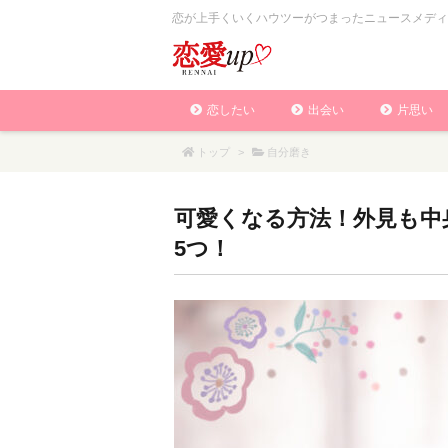
恋が上手くいくハウツーがつまったニュースメディ
恋したい
出会い
片思い
トップ
>
自分磨き
可愛くなる方法！外見も中
5つ！