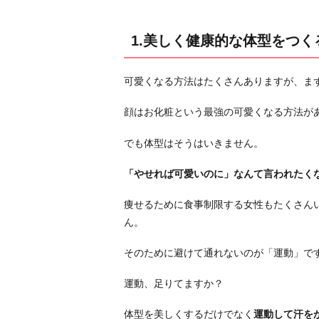
く
る
1.美しく健康的な体型をつく
2.
自
可愛くなる方法はたくさんありますが、ま
分
に
顔はお化粧という最強の可愛くなる方法が
似
合
でも体型はそうはいきません。
う
「やせれば可愛いのに」なんて言われたく
服
を
痩せるために食事制限する女性もたくさん
着
ん。
る
3.
そのために避けて通れないのが「運動」で
休
運動、足りてますか？
日
に
体型を美しくするだけでなく
運動して汗を