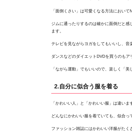
メ
イ
「面倒くさい」は可愛くなる方法において
ク
の
ジムに通ったりするのは確かに面倒だと感
研
ます。
究
テレビを見ながらヨガをしてもいいし、音
を
す
ダンスなどのダイエットDVDを買うのもア
る
4.
「ながら運動」でもいいので、楽しく「美
い
つ
2.自分に似合う服を着る
で
も
「かわいい人」と「かわいい服」は違いま
笑
顔
どんなにかわいい服を着ていても、似合っ
を
心
ファッション雑誌にはかわいい洋服がたく