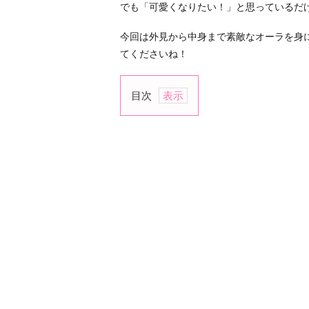
でも「可愛くなりたい！」と思っているだ
今回は外見から中身まで素敵なオーラを身
てくださいね！
目次
1.
美
し
く
健
康
的
な
体
型
を
つ