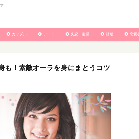
ア
カップル
デート
失恋・復縁
結婚
恋愛
身も！素敵オーラを身にまとうコツ