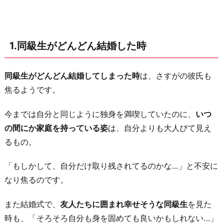
友
人
に
1.同級生がどんどん結婚した時
子
供
が
同級生がどんどん結婚してしまった時
は、さすがの彼氏も
生
焦るようです。
ま
今までは自分と同じように独身を満喫していたのに、
いつ
れ
の間にか家庭を持っている姿
は、自分よりも大人びて見え
た
るもの。
時
3.
「もしかして、自分だけ取り残されてるのかな…」と不安に
病
なり焦るのです。
気
に
また結婚式で、
友人たちに囲まれ幸せそうな同級生
を見た
な
時も、「そろそろ自分も身を固めても良いかもしれない…」