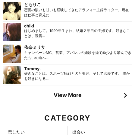
ともりこ
恋愛の酸いも甘いも経験してきたアラフォー主婦ライター。現在
は仕事と育児に...
chiki
はじめまして。1990年生まれ。結婚２年目の主婦です。好きなこ
とは、読書...
依奈ミリサ
キャンペーンMC、営業、アパレルの経験を経て幼少より嗜んでき
た占いの道へ...
Tommy.
好きなことは、スポーツ観戦と犬と美容、そして恋愛です。 誰か
を好きになる...
View More
CATEGORY
恋したい
出会い