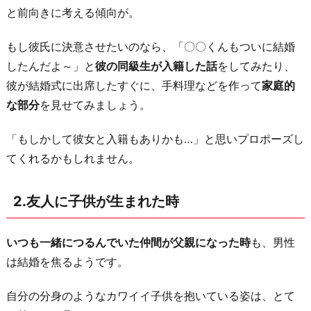
っ
と前向きに考える傾向が。
た
もし彼氏に決意させたいのなら、「〇〇くんもついに結婚
時
したんだよ～」と
彼の同級生が入籍した話
をしてみたり、
4.
彼が結婚式に出席したすぐに、手料理などを作って
家庭的
誕
な部分
を見せてみましょう。
生
日
「もしかして彼女と入籍もありかも…」と思いプロポーズし
が
てくれるかもしれません。
き
た
2.友人に子供が生まれた時
時
5.
いつも一緒につるんでいた仲間が父親になった時
も、男性
仕
は結婚を焦るようです。
事
に
自分の分身のようなカワイイ子供を抱いている姿は、とて
余