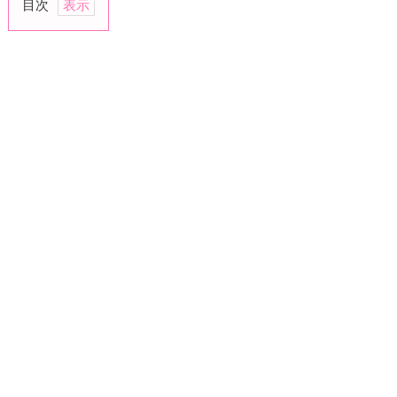
目次
1.
同
級
生
が
ど
ん
ど
ん
結
婚
し
た
時
2.