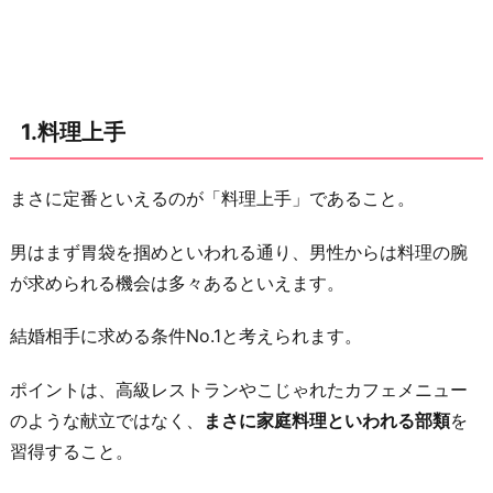
由
に
さ
せ
1.料理上手
て
く
まさに定番といえるのが「料理上手」であること。
れ
る
男はまず胃袋を掴めといわれる通り、男性からは料理の腕
4.
が求められる機会は多々あるといえます。
時
に
結婚相手に求める条件No.1と考えられます。
は
ポイントは、高級レストランやこじゃれたカフェメニュー
女
のような献立ではなく、
まさに家庭料理といわれる部類
を
性
習得すること。
の
方