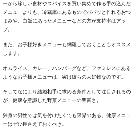
一から珍しい食材やスパイスを買い集めて作る手の込んだ
が
メニューよりも、冷蔵庫にあるものでパパッと作れるおつ
勇
まみや、白飯にあったメニューなどの方が支持率はアッ
ま
プ。
し
く
また、お子様好きメニューも網羅しておくこともオススメ
5.
します。
愛
が
オムライス、カレー、ハンバーグなど、ファミレスにある
あ
ようなお子様メニューは、実は彼らの大好物なのです。
る
そしてなにより結婚相手に求める条件として注目されるの
お
が、健康を意識した野菜メニューの豊富さ。
わ
り
独身の男性では気を付けたくても限界のある、健康メニュ
に
ーはぜひ押さえておくべき。