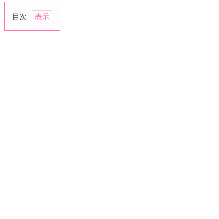
目次
1.
料
理
上
手
2.
相
手
を
立
て
る
3.
自