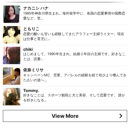
ナカニシ ハナ
1985年神奈川県生まれ。海外留学中に、各国の恋愛事情や国際恋
愛など、世...
ともりこ
恋愛の酸いも甘いも経験してきたアラフォー主婦ライター。現在
は仕事と育児に...
chiki
はじめまして。1990年生まれ。結婚２年目の主婦です。好きなこ
とは、読書...
依奈ミリサ
キャンペーンMC、営業、アパレルの経験を経て幼少より嗜んでき
た占いの道へ...
Tommy.
好きなことは、スポーツ観戦と犬と美容、そして恋愛です。 誰か
を好きになる...
View More