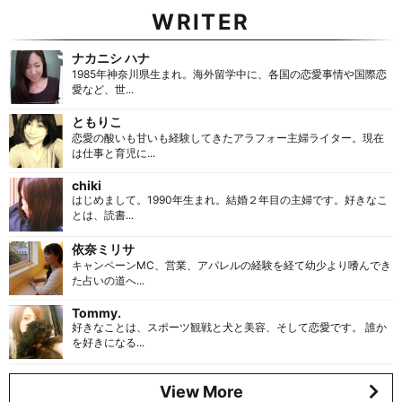
WRITER
ナカニシ ハナ
1985年神奈川県生まれ。海外留学中に、各国の恋愛事情や国際恋
愛など、世...
ともりこ
恋愛の酸いも甘いも経験してきたアラフォー主婦ライター。現在
は仕事と育児に...
chiki
はじめまして。1990年生まれ。結婚２年目の主婦です。好きなこ
とは、読書...
依奈ミリサ
キャンペーンMC、営業、アパレルの経験を経て幼少より嗜んでき
た占いの道へ...
Tommy.
好きなことは、スポーツ観戦と犬と美容、そして恋愛です。 誰か
を好きになる...
View More