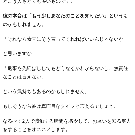
と言う人もとても多いものです。
っ
て
彼の本音は「もう少しあなたのことを知りたい」というも
い
の
かもしれません。
る
「それなら素直にそう言ってくれればいいんじゃないか」
お
わ
と思いますが、
り
に
「返事を先延ばししてもどうなるかわからないし、無責任
なことは言えない」
という気持ちもあるのかもしれません。
もしそうなら彼は真面目なタイプと言えるでしょう。
なるべく2人で接触する時間を増やして、お互いを知る努力
をすることをオススメします。