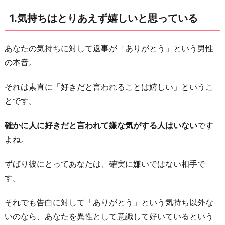
い
1.気持ちはとりあえず嬉しいと思っている
る
2.
実
あなたの気持ちに対して返事が「ありがとう」という男性
は
の本音。
あ
それは素直に「好きだと言われることは嬉しい」というこ
な
とです。
た
を
確かに人に好きだと言われて嫌な気がする人はいない
です
キ
よね。
ー
プ
ずばり彼にとってあなたは、確実に嫌いではない相手で
し
す。
た
それでも告白に対して「ありがとう」という気持ち以外な
い
いのなら、あなたを異性として意識して好いているという
3.