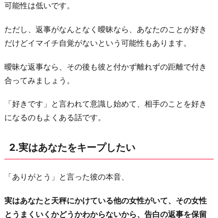
可能性は低いです。
あ
な
ただし、返事がなんとなく曖昧なら、あなたのことが好き
た
だけどイマイチ自覚がないという可能性もあります。
の
こ
曖昧な返事なら、その後も彼と付かず離れずの距離で付き
と
合ってみましょう。
を
よ
「好きです」と言われて意識し始めて、相手のことを好き
く
になるのもよくある話です。
知
ら
2.実はあなたをキープしたい
な
い
「ありがとう」と言った彼の本音、
か
ら
実はあなたと天秤にかけている他の女性がいて、その女性
返
とうまくいくかどうかわからないから、告白の返事を保留