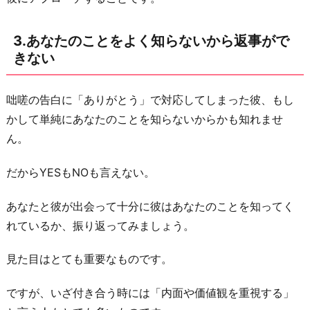
N
O
3.あなたのことをよく知らないから返事がで
と
きない
言
え
咄嗟の告白に「ありがとう」で対応してしまった彼、もし
な
かして単純にあなたのことを知らないからかも知れませ
い
ん。
5.
突
だからYESもNOも言えない。
然
あなたと彼が出会って十分に彼はあなたのことを知ってく
の
れているか、振り返ってみましょう。
告
白
見た目はとても重要なものです。
に
戸
ですが、いざ付き合う時には「内面や価値観を重視する」
惑