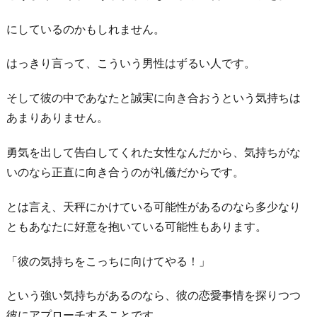
事
にしているのかもしれません。
が
で
はっきり言って、こういう男性はずるい人です。
き
な
そして彼の中であなたと誠実に向き合おうという気持ちは
い
あまりありません。
4.
勇気を出して告白してくれた女性なんだから、気持ちがな
断
いのなら正直に向き合うのが礼儀だからです。
る
の
とは言え、天秤にかけている可能性があるのなら多少なり
が
ともあなたに好意を抱いている可能性もあります。
気
ま
「彼の気持ちをこっちに向けてやる！」
ず
く
という強い気持ちがあるのなら、彼の恋愛事情を探りつつ
て
彼にアプローチすることです。