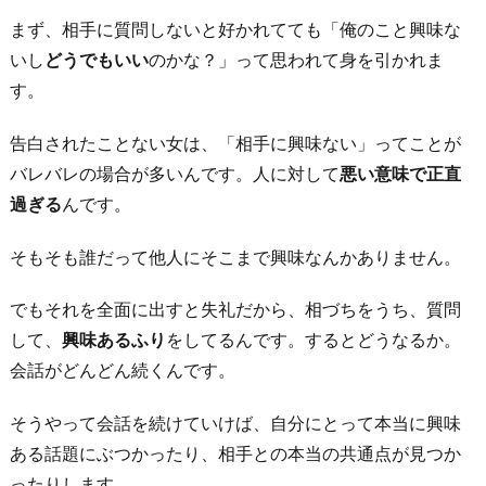
た・
まず、相手に質問しないと好かれてても「俺のこと興味な
ネ
いし
どうでもいい
のかな？」って思われて身を引かれま
ガ
す。
テ
告白されたことない女は、「相手に興味ない」ってことが
ィ
バレバレの場合が多いんです。人に対して
悪い意味で正直
ブ
過ぎる
んです。
す
ぎ
そもそも誰だって他人にそこまで興味なんかありません。
た
5.
でもそれを全面に出すと失礼だから、相づちをうち、質問
自
して、
興味あるふり
をしてるんです。するとどうなるか。
分
会話がどんどん続くんです。
の
そうやって会話を続けていけば、自分にとって本当に興味
意
ある話題にぶつかったり、相手との本当の共通点が見つか
見
ったりします。