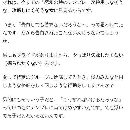
ン
それは、今までの「恋愛の時のテンプレ」が通用しなそう
ナ」
な、
攻略しにくそうな女
に見えるからです。
で
つまり「告白しても勝算ないだろうな～」って思われてた
行
んです。だから告白されたことないんじゃないでしょう
き
か。
す
ぎ
男にもプライドがありますから、やっぱり
失敗したくない
た
（振られたくない）
んです。
お
わ
女って特定のグループに所属してるとき、極力みんなと同
り
じような格好をして同じような行動をしてませんか？
に
男的にもそういう子だと、「こうすればいけるだろうな」
っていつものテンプレに当てはめやすいんです。でも浮い
てる子だとわからないんです。