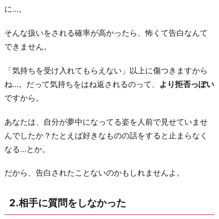
に…。
囲
気
そんな扱いをされる確率が高かったら、怖くて告白なんて
が
できません。
違
っ
「気持ちを受け入れてもらえない」以上に傷つきますから
た
ね…。だって気持ちをはね返されるのって、
より拒否っぽい
4.
ですから。
常
あなたは、自分が夢中になってる姿を人前で見せていませ
に
んでしたか？たとえば好きなものの話をすると止まらなく
ポ
なる…とか。
ジ
テ
だから、告白されたことないのかもしれませんよ。
ィ
ブ
2.相手に質問をしなかった
す
ぎ