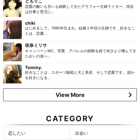
ともりこ
恋愛の酸いも甘いも経験してきたアラフォー主婦ライター。現在
は仕事と育児に...
chiki
はじめまして。1990年生まれ。結婚２年目の主婦です。好きなこ
とは、読書...
依奈ミリサ
キャンペーンMC、営業、アパレルの経験を経て幼少より嗜んでき
た占いの道へ...
Tommy.
好きなことは、スポーツ観戦と犬と美容、そして恋愛です。 誰か
を好きになる...
View More
CATEGORY
恋したい
出会い