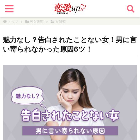
トップ
>
男女研究
>
女研究
魅力なし？告白されたことない女！男に言
い寄られなかった原因6ツ！