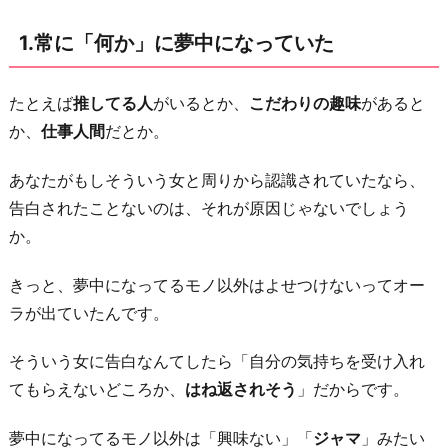
に
1.常に「何か」に夢中になっていた
質
問
を
たとえば
推してる人
がいるとか、
こだわりの趣味
があると
し
か、
仕事人間
だとか。
な
あなたがもしそういう女と周りから認識されていたなら、
か
告白されたことないのは、それが原因じゃないでしょう
っ
か。
た
3.
きっと、夢中になってるモノ以外はよせつけないってオー
周
ラが出ていたんです。
り
の
そういう女に告白なんてしたら「自分の気持ちを受け入れ
女
てもらえないどころか、
はね返されそう
」だからです。
と
夢中になってるモノ以外は「興味ない」「
ジャマ
」みたい
雰