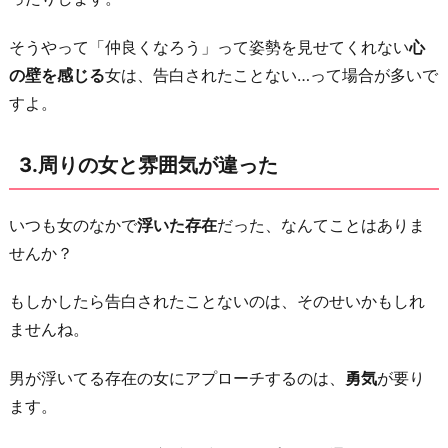
が
は
そうやって「仲良くなろう」って姿勢を見せてくれない
心
っ
の壁を感じる
女は、告白されたことない…って場合が多いで
き
すよ。
り
し
3.周りの女と雰囲気が違った
過
ぎ
いつも女のなかで
浮いた存在
だった、なんてことはありま
て
せんか？
い
た
もしかしたら告白されたことないのは、そのせいかもしれ
6.
ませんね。
「完
璧
男が浮いてる存在の女にアプローチするのは、
勇気
が要り
な
ます。
オ