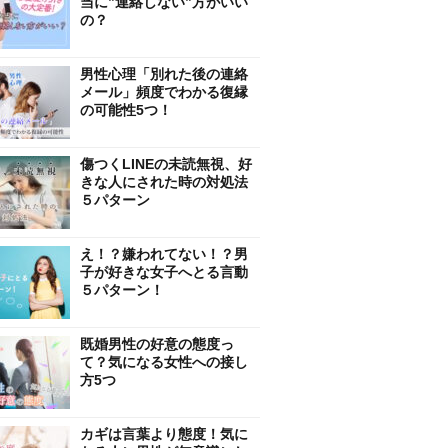
当に”連絡しない”方がいい
の？
男性心理「別れた後の連絡
メール」頻度でわかる復縁
の可能性5つ！
傷つくLINEの未読無視、好
きな人にされた時の対処法
５パターン
え！？嫌われてない！？男
子が好きな女子へとる言動
５パターン！
既婚男性の好意の態度っ
て？気になる女性への接し
方5つ
カギは言葉より態度！気に