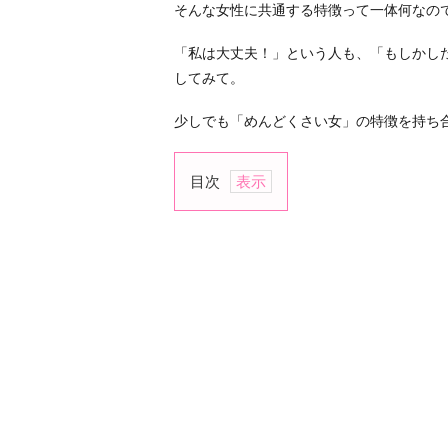
そんな女性に共通する特徴って一体何なの
「私は大丈夫！」という人も、「もしかし
してみて。
少しでも「めんどくさい女」の特徴を持ち
目次
1.
束
縛
が
激
し
い
2.
「察
し