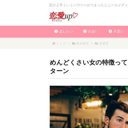
恋が上手くいくハウツーがつまったニュースメディ
恋したい
出会い
片思い
トップ
>
男女研究
>
女研究
めんどくさい女の特徴って
ターン