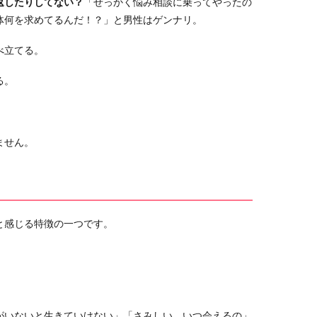
返したりしてない？
「せっかく悩み相談に乗ってやったの
体何を求めてるんだ！？」と男性はゲンナリ。
べ立てる。
る。
ません。
と感じる特徴の一つです。
がいないと生きていけない」「さみしい、いつ会えるの」