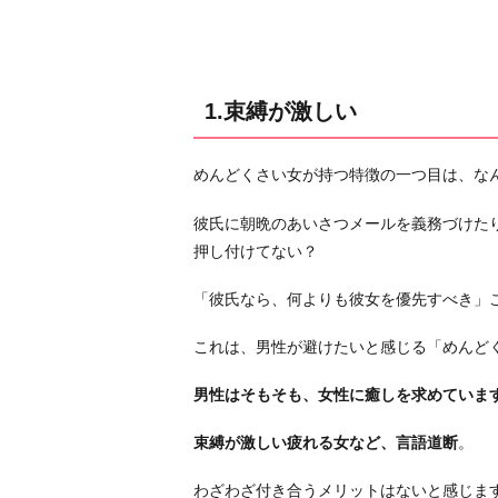
て」
チ
ャ
ン
1.束縛が激しい
3.
言
めんどくさい女が持つ特徴の一つ目は、な
い
訳
彼氏に朝晩のあいさつメールを義務づけた
が
押し付けてない？
多
「彼氏なら、何よりも彼女を優先すべき」
い
4.
これは、男性が避けたいと感じる「めんど
過
度
男性はそもそも、女性に癒しを求めていま
に
束縛が激しい疲れる女など、言語道断
。
依
存
わざわざ付き合うメリットはないと感じま