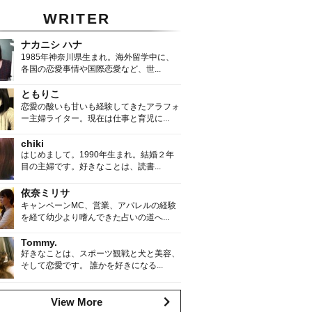
WRITER
ナカニシ ハナ
1985年神奈川県生まれ。海外留学中に、
各国の恋愛事情や国際恋愛など、世...
ともりこ
恋愛の酸いも甘いも経験してきたアラフォ
ー主婦ライター。現在は仕事と育児に...
chiki
はじめまして。1990年生まれ。結婚２年
目の主婦です。好きなことは、読書...
依奈ミリサ
キャンペーンMC、営業、アパレルの経験
を経て幼少より嗜んできた占いの道へ...
Tommy.
好きなことは、スポーツ観戦と犬と美容、
そして恋愛です。 誰かを好きになる...
View More