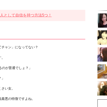
人として自信を持つ方法5つ！
てチャン」になってない？
す。
るのが普通でしょ？」
？」
くさい女。
低最悪の特徴ですよね。