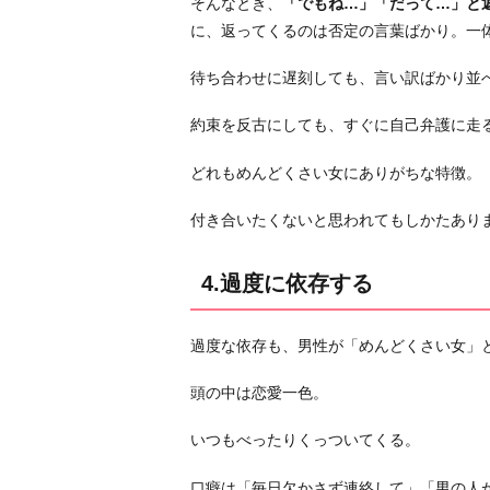
そんなとき、
「でもね…」「だって…」と
に、返ってくるのは否定の言葉ばかり。一
待ち合わせに遅刻しても、言い訳ばかり並
約束を反古にしても、すぐに自己弁護に走
どれもめんどくさい女にありがちな特徴。
付き合いたくないと思われてもしかたあり
4.過度に依存する
過度な依存も、男性が「めんどくさい女」
頭の中は恋愛一色。
いつもべったりくっついてくる。
口癖は「毎日欠かさず連絡して」「男の人