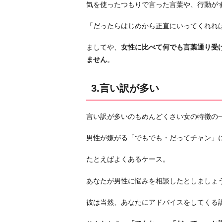
気を使ったつもりで言った言葉や、行動が
な
い
「だったらはじめから正直にいってくれれ
7.
見
ましてや、
女性に比べて何でも言葉通り受
栄
ません
。
っ
張
3.言い訳が多い
り
お
言い訳が多いのもめんどくさい女の特徴の
わ
り
男性が嫌がる「でもでも・だってチャン」
に
たとえばよくあるケース。
あなたが男性に悩みを相談したとしましょ
彼は当然、あなたにアドバイスをしてくる