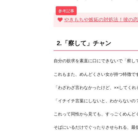
す
る
5.
やきもちや嫉妬の対処法！彼の恋
気
分
屋
2.「察して」チャン
す
ぎ
自分の欲求を素直に口にできないで「察し
る
6.
これもまた、めんどくさい女が持つ特徴で
頑
固
「わざわざ言わなかったけど、××してくれ
で
「イチイチ言葉にしないと、わからないの
融
通
これって同性から見ても、すっごくめんど
が
き
そばにいるだけでぐったりさせられる、最
か