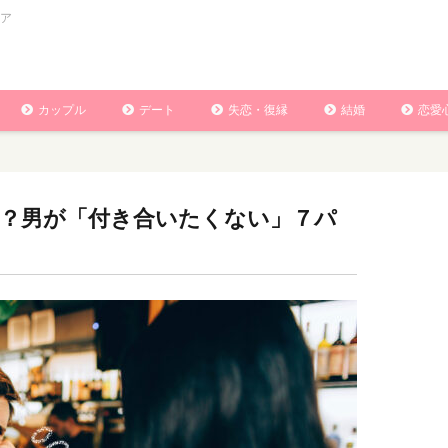
ア
カップル
デート
失恋・復縁
結婚
恋愛
？男が「付き合いたくない」７パ