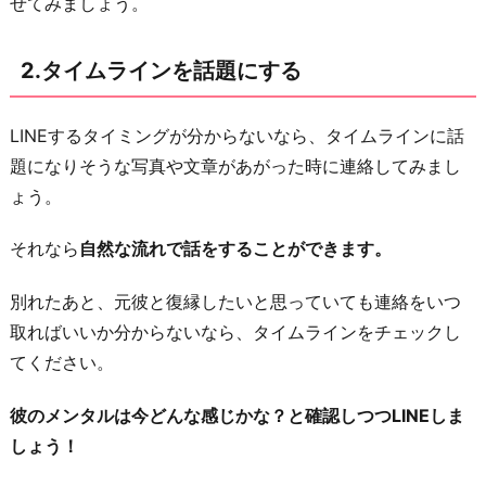
せてみましょう。
作
る
2.タイムラインを話題にする
5.
休
LINEするタイミングが分からないなら、タイムラインに話
日
題になりそうな写真や文章があがった時に連絡してみまし
を
ょう。
狙
っ
それなら
自然な流れで話をすることができます。
て
メ
別れたあと、元彼と復縁したいと思っていても連絡をいつ
ッ
取ればいいか分からないなら、タイムラインをチェックし
セ
てください。
ー
彼のメンタルは今どんな感じかな？と確認しつつLINEしま
ジ
しょう！
す
る