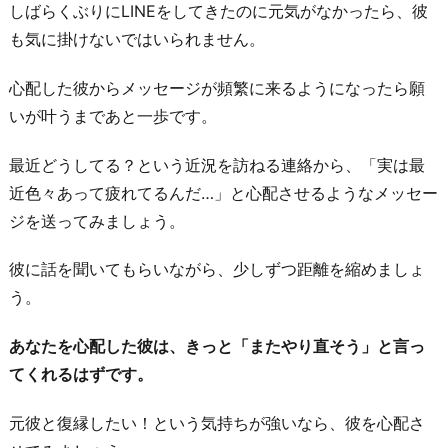
しばらくぶりにLINEをしてきたのに元気がなかったら、彼
を
も気に掛けないではいられません。
控
え
心配した彼からメッセージが頻繁に来るようになったら願
め
いが叶うまであと一歩です。
に
す
最近どうしてる？という近況を訪ねる連絡から、「実は最
る
近色々あって疲れてるんだ…」と心配させるようなメッセー
4.
ジを送ってみましょう。
グ
彼に話を聞いてもらいながら、少しずつ距離を縮めましょ
ル
う。
ー
プ
あなたを心配した彼は、きっと「またやり直そう」と言っ
ラ
てくれるはずです。
イ
ン
元彼と復縁したい！という気持ちが強いなら、彼を心配さ
を