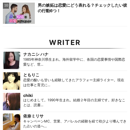
男の嫉妬は恋愛にどう表れる？チェックしたい彼
の行動6つ！
WRITER
ナカニシ ハナ
1985年神奈川県生まれ。海外留学中に、各国の恋愛事情や国際恋
愛など、世...
ともりこ
恋愛の酸いも甘いも経験してきたアラフォー主婦ライター。現在
は仕事と育児に...
chiki
はじめまして。1990年生まれ。結婚２年目の主婦です。好きなこ
とは、読書...
依奈ミリサ
キャンペーンMC、営業、アパレルの経験を経て幼少より嗜んでき
た占いの道へ...