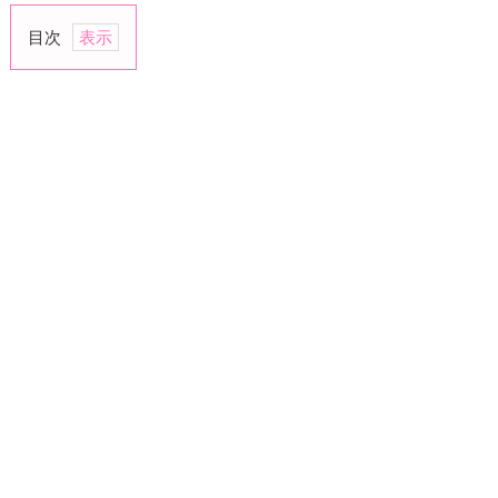
目次
1.
相
談
を
持
ち
掛
け
る
内
容
を
送
る