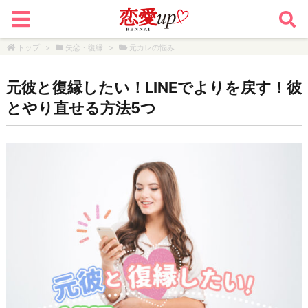
トップ
>
失恋・復縁
>
元カレの悩み
元彼と復縁したい！LINEでよりを戻す！彼
とやり直せる方法5つ