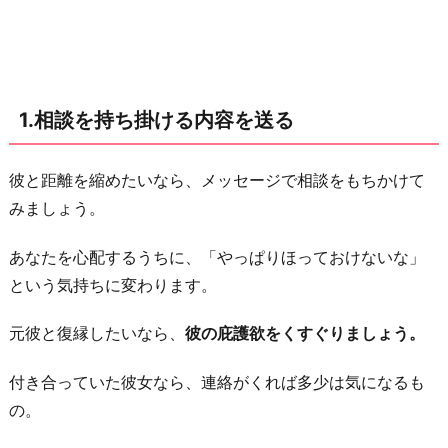
2.
タ
イ
ム
1.相談を持ち掛ける内容を送る
ラ
イ
ン
彼と距離を縮めたいなら、メッセージで相談をもちかけて
を
みましょう。
話
あなたを心配するうちに、「やっぱりほっておけないな」
題
という気持ちに変わります。
に
す
元彼と復縁したいなら、
彼の庇護欲をくすぐりましょう。
る
3.
付き合っていた彼女なら、連絡がくれば多少は気になるも
連
の。
絡