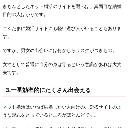
し
きちんとしたネット婚活のサイトを選べば、真面目な結婚
て
目的の人ばかりです。
い
ごくたまに婚活サイトにも軽い遊び人がいることもありま
る
す。
5.
男
ですが、男女の出会いには何かしらリスクがつきもの。
性
の
女性として普通に自分の身は守るという意識があれば大丈
プ
夫です。
ロ
フ
3.一番効率的にたくさん出会える
ィ
ー
ネット婚活はいわば結婚したい人向けの、SNSサイトのよ
ル
うな形式をとっているところがほとんどです。
が
一