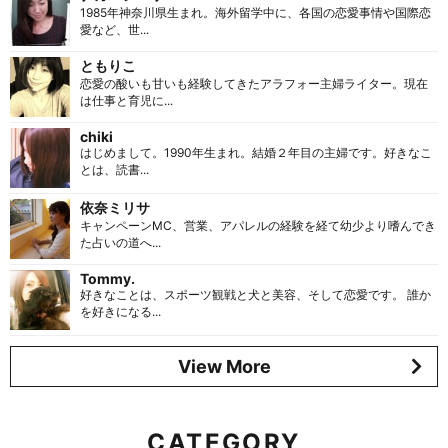
1985年神奈川県生まれ。海外留学中に、各国の恋愛事情や国際恋
愛など、世...
ともりこ
恋愛の酸いも甘いも経験してきたアラフォー主婦ライター。現在
は仕事と育児に...
chiki
はじめまして。1990年生まれ。結婚２年目の主婦です。好きなこ
とは、読書...
依奈ミリサ
キャンペーンMC、営業、アパレルの経験を経て幼少より嗜んでき
た占いの道へ...
Tommy.
好きなことは、スポーツ観戦と犬と美容、そして恋愛です。 誰か
を好きになる...
View More
CATEGORY