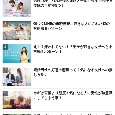
男性心理「別れた後の連絡メール」頻度でわかる
復縁の可能性5つ！
傷つくLINEの未読無視、好きな人にされた時の
対処法５パターン
え！？嫌われてない！？男子が好きな女子へとる
言動５パターン！
既婚男性の好意の態度って？気になる女性への接
し方5つ
カギは言葉より態度！気になる人に男性が無意識
にしてしまう事！