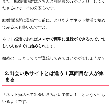
また、結婚相談所はきちんと相談員の方がフォローしてく
人
ださるので、その分安心です。
が
集
結婚相談所に登録する前に、とりあえずネット婚活で始め
ま
てみる人も多いんですよ。
る
3.
ネット婚活であれば
スマホで簡単に登録ができるので、忙
一
しい人もすぐに始められます
。
番
始めの一歩としてまず登録してみてはいかがでしょうか？
効
率
2.出会い系サイトとは違う！真面目な人が集
的
まる
に
た
く
「ネット婚活って出会い系みたいで怖い！」という女性も
さ
いるようです。
ん