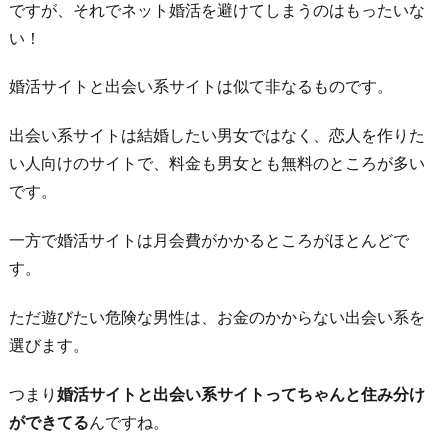
ですが、それでネット婚活を避けてしまうのはもったいな
出
い！
会
え
婚活サイトと出会い系サイトは似て非なるものです。
る
4.
出会い系サイトは結婚したい男女ではなく、恋人を作りた
セ
い人向けのサイトで、料金も男女とも無料のところが多い
キ
です。
ュ
一方で婚活サイトは月会費がかかるところがほとんどで
リ
す。
テ
ィ
ただ遊びたい危険な男性は、お金のかからない出会い系を
が
選びます。
し
っ
つまり
婚活サイトと出会い系サイトってちゃんと住み分け
か
ができてる
んですね。
り