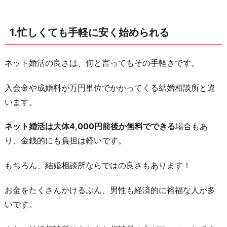
2.
出
1.忙しくても手軽に安く始められる
会
い
系
ネット婚活の良さは、何と言ってもその手軽さです。
サ
入会金や成婚料が万円単位でかかってくる結婚相談所と違
イ
います。
ト
と
ネット婚活は大体4,000円前後か無料でできる
場合もあ
は
り、金銭的にも負担は軽いです。
違
う！
もちろん、結婚相談所ならではの良さもあります！
真
お金をたくさんかけるぶん、男性も経済的に裕福な人が多
面
いです。
目
な