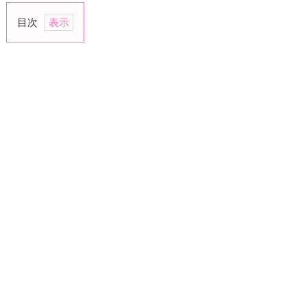
目次
１.
大
定
番！
憧
れ
の
公
園
デ
ー
ト
２.
邪