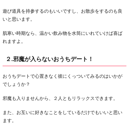
に！
遊び道具を持参するのもいいですし、お散歩をするのも良
無
いと思います。
料
の
肌寒い時期なら、温かい飲み物を水筒にいれていけば喜ば
展
れますよ。
覧
会
２.邪魔が入らないおうちデート！
４.
盲
おうちデートで心置きなく彼にくっついてみるのはいかが
点！
でしょうか？
安
上
邪魔も入りませんから、２人ともリラックスできます。
が
り
また、お互いに好きなことをしているだけでもいいと思い
な
ます。
学