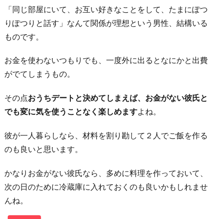
園
「同じ部屋にいて、お互い好きなことをして、たまにぽつ
祭
りぽつりと話す」なんて関係が理想という男性、結構いる
ものです。
５.
乗
お金を使わないつもりでも、一度外に出るとなにかと出費
り
がでてしまうもの。
放
題
その点
おうちデートと決めてしまえば、お金がない彼氏と
券
でも変に気を使うことなく楽しめます
よね。
な
ど
彼が一人暮らしなら、材料を割り勘して２人でご飯を作る
を
のも良いと思います。
活
かなりお金がない彼氏なら、多めに料理を作っておいて、
用！
次の日のために冷蔵庫に入れておくのも良いかもしれませ
６.
んね。
日
に