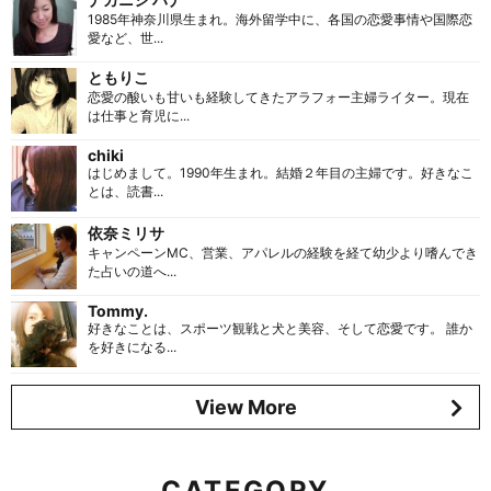
1985年神奈川県生まれ。海外留学中に、各国の恋愛事情や国際恋
愛など、世...
ともりこ
恋愛の酸いも甘いも経験してきたアラフォー主婦ライター。現在
は仕事と育児に...
chiki
はじめまして。1990年生まれ。結婚２年目の主婦です。好きなこ
とは、読書...
依奈ミリサ
キャンペーンMC、営業、アパレルの経験を経て幼少より嗜んでき
た占いの道へ...
Tommy.
好きなことは、スポーツ観戦と犬と美容、そして恋愛です。 誰か
を好きになる...
View More
CATEGORY