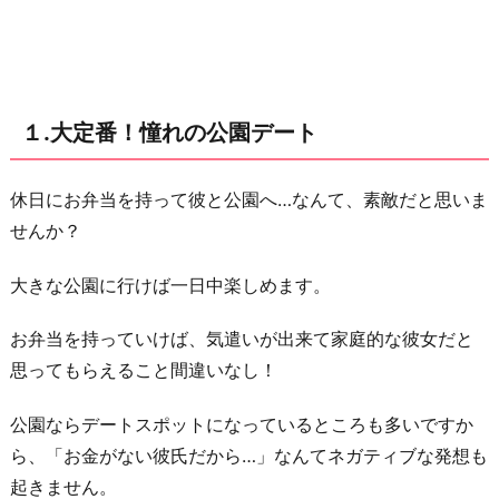
魔
が
入
ら
１.大定番！憧れの公園デート
な
い
お
休日にお弁当を持って彼と公園へ…なんて、素敵だと思いま
う
せんか？
ち
大きな公園に行けば一日中楽しめます。
デ
ー
お弁当を持っていけば、気遣いが出来て家庭的な彼女だと
ト！
思ってもらえること間違いなし！
３.
文
公園ならデートスポットになっているところも多いですか
化
ら、「お金がない彼氏だから…」なんてネガティブな発想も
的
起きません。