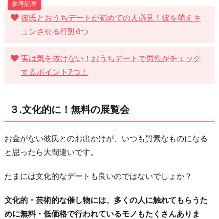
ち、
彼氏とおうちデートが初めての人必見！彼を萌えキ
時
ュンさせる行動6つ
間
帯
実は気を抜けない！おうちデートで男性がチェック
を
するポイント7つ！
ひ
た
３.文化的に！無料の展覧会
す
ら
工
お金がない彼氏とのお出かけが、いつも質素なものになる
夫！
と思ったら大間違いです。
お
たまには文化的なデートも良いのではないでしょか？
わ
り
文化的・芸術的な催し物には、多くの人に触れてもらうた
に
めに無料・低価格で行われているモノもたくさんありま