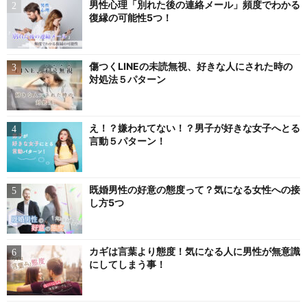
男性心理「別れた後の連絡メール」頻度でわかる
復縁の可能性5つ！
傷つくLINEの未読無視、好きな人にされた時の
対処法５パターン
え！？嫌われてない！？男子が好きな女子へとる
言動５パターン！
既婚男性の好意の態度って？気になる女性への接
し方5つ
カギは言葉より態度！気になる人に男性が無意識
にしてしまう事！