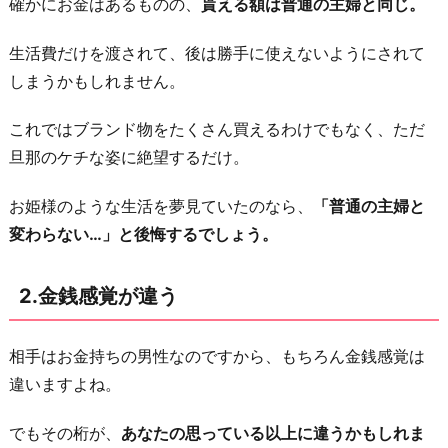
確かにお金はあるものの、
貰える額は普通の主婦と同じ。
大
変
生活費だけを渡されて、後は勝手に使えないようにされて
4.
しまうかもしれません。
旦
これではブランド物をたくさん買えるわけでもなく、ただ
那
旦那のケチな姿に絶望するだけ。
が
忙
お姫様のような生活を夢見ていたのなら、
「普通の主婦と
し
変わらない…」と後悔するでしょう。
く
て
2.金銭感覚が違う
寂
し
い
相手はお金持ちの男性なのですから、もちろん金銭感覚は
違いますよね。
5.
浮
でもその桁が、
あなたの思っている以上に違うかもしれま
気