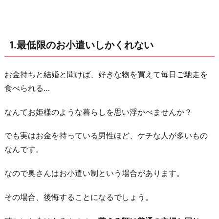
2.
金
銭
1.最低限のお小遣いしかくれない
感
覚
が
お金持ちと結婚と聞けば、好きな物を買えて毎日ご馳走を
違
食べられる…
う
なんてお姫様のような暮らしを思い浮かべませんか？
3.
親
でも実はお金を持っている男性ほど、ケチな人が多いもの
戚
なんです。
付
き
なので奥さんはお小遣い制という場合があります。
合
その場合、後悔することになるでしょう。
い
が