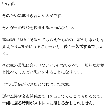
7.
いはず。
友
達
そのため親戚付き合いが大変です。
が
それが玉の輿婚を後悔する理由のひとつ。
離
れ
義両親に結婚こそ認めてもらえたものの、家のしきたりを
て
覚えたり…礼儀にうるさかったり…
後々一苦労するでしょ
い
う。
っ
た
その家の常識に合わせないといけないので、一般的な結婚
お
と比べてしんどい思いをすることになります。
わ
それに子供ができたとなればまた大変。
り
に
孫の進路や交友関係まで口を出してくることもあるので、
一緒に居る時間がストレスに感じるかもしれません。