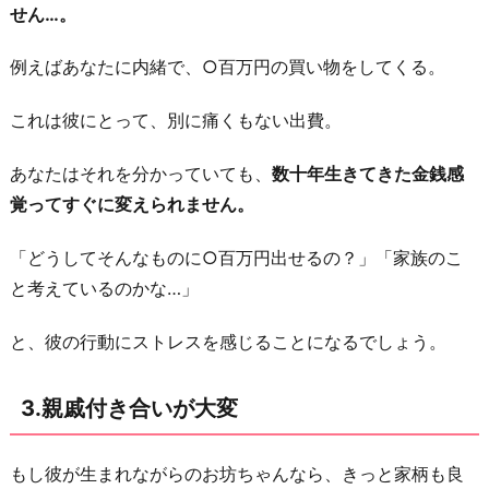
せん…。
を
さ
例えばあなたに内緒で、○百万円の買い物をしてくる。
れ
た
これは彼にとって、別に痛くもない出費。
6.
あなたはそれを分かっていても、
数十年生きてきた金銭感
子
覚ってすぐに変えられません。
供
を
「どうしてそんなものに○百万円出せるの？」「家族のこ
甘
と考えているのかな…」
や
か
と、彼の行動にストレスを感じることになるでしょう。
し
す
3.親戚付き合いが大変
ぎ
た
もし彼が生まれながらのお坊ちゃんなら、きっと家柄も良