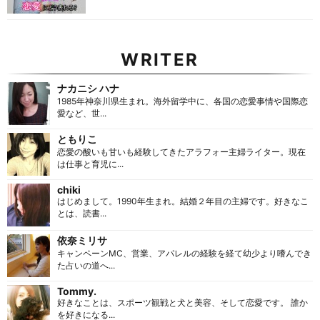
WRITER
ナカニシ ハナ
1985年神奈川県生まれ。海外留学中に、各国の恋愛事情や国際恋
愛など、世...
ともりこ
恋愛の酸いも甘いも経験してきたアラフォー主婦ライター。現在
は仕事と育児に...
chiki
はじめまして。1990年生まれ。結婚２年目の主婦です。好きなこ
とは、読書...
依奈ミリサ
キャンペーンMC、営業、アパレルの経験を経て幼少より嗜んでき
た占いの道へ...
Tommy.
好きなことは、スポーツ観戦と犬と美容、そして恋愛です。 誰か
を好きになる...