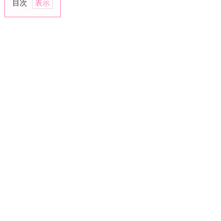
目次
1.
最
低
限
の
お
小
遣
い
し
か
く
れ
な
い