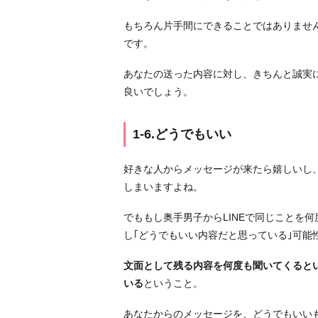
い
よ
もちろん片手間にできることではありませ
う
です。
に
あなたの送った内容に対し、きちんと誠実
伝
良いでしょう。
え
た
い
1-6.どうでもいい
1
-
好きな人からメッセージが来たら嬉しいし
5.
しまいますよね。
ち
でももし奥手男子からLINEで同じことを
ゃ
し｢どうでもいい内容だと思っている｣可能
ん
と
文面として残る内容を何度も聞いてくると
し
いる
ということ。
た
内
あなたからのメッセージを、どうでもいい