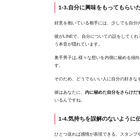
誘
1-3.自分に興味をもってもらい
っ
た
好意を抱いている相手には、少しでも自分
り
彼がLINEで、自分についての話をしてく
し
う本音が隠れています。
た
い
奥手男子は､様々な想いを内側に秘める傾
1
す。
-
3.
そのため、どうでもいい人に自分の好きな
自
彼はあなたに、
内に秘めた自分をさらけだ
分
いるんですね。
に
興
味
1-4.気持ちを誤解のないように
を
も
ひとつ送れば感情が表現できる、スタンプ