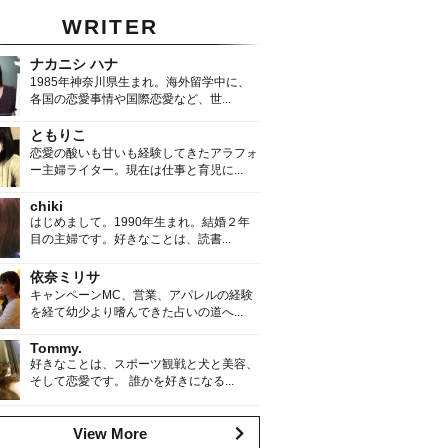
WRITER
ナカニシ ハナ
1985年神奈川県生まれ。海外留学中に、
各国の恋愛事情や国際恋愛など、世...
ともりこ
恋愛の酸いも甘いも経験してきたアラフォ
ー主婦ライター。現在は仕事と育児に...
chiki
はじめまして。1990年生まれ。結婚２年
目の主婦です。好きなことは、読書...
依奈ミリサ
キャンペーンMC、営業、アパレルの経験
を経て幼少より嗜んできた占いの道へ...
Tommy.
好きなことは、スポーツ観戦と犬と美容、
そして恋愛です。 誰かを好きになる...
View More