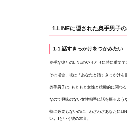
奥
手
男
子
1.LINEに隠された奥手男子
の
本
音
1-1.話すきっかけをつかみたい
1
-
奥手な彼とのLINEのやりとりに特に重要
1.
話
その場合、彼は「あなたと話すきっかけを
す
奥手男子は､もともと女性と積極的に関わ
き
っ
なので興味のない女性相手に話を振るよう
か
け
特に必要もないのに、わざわざあなたにLI
を
い。｣
という彼の本音。
つ