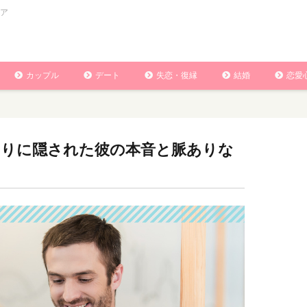
ア
カップル
デート
失恋・復縁
結婚
恋愛
りとりに隠された彼の本音と脈ありな