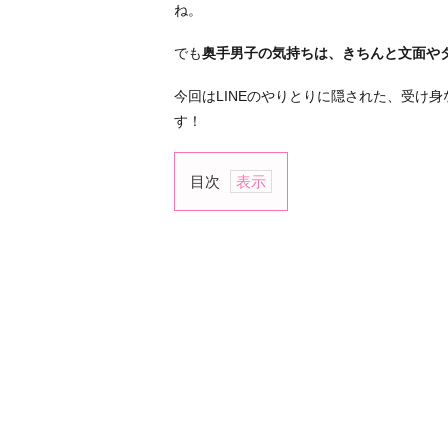
ね。
でも
奥手男子の気持ちは、きちんと文面や
今回はLINEのやりとりに隠された、受け
す！
目次
1.
L
I
N
E
に
隠
さ
れ
た