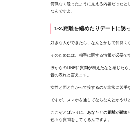
何気なく送ったように見える内容だったと
か
なんですよ。
み
た
い
1-2.距離を縮めたりデートに誘
1
-
好きな人ができたら、なんとかして仲良く
2.
そのためには、相手に関する情報が必要で
距
離
彼からのLINEに質問が増えたなと感じた
を
音の表れと言えます。
縮
め
女性と面と向かって接するのが非常に苦手
た
り
ですが、スマホを通してならなんとかやり
デ
ここぞとばかりに、あなたとの
距離が縮ま
ー
色々な質問をしてくるんですよ。
ト
に