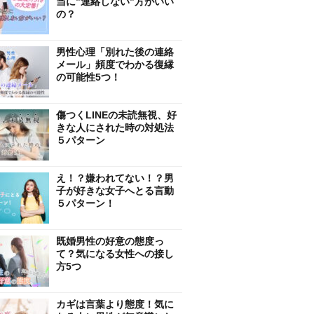
当に”連絡しない”方がいい
の？
男性心理「別れた後の連絡
メール」頻度でわかる復縁
の可能性5つ！
傷つくLINEの未読無視、好
きな人にされた時の対処法
５パターン
え！？嫌われてない！？男
子が好きな女子へとる言動
５パターン！
既婚男性の好意の態度っ
て？気になる女性への接し
方5つ
カギは言葉より態度！気に