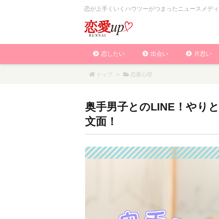
恋が上手くいくハウツーがつまったニュースメディ
恋したい
出会い
片思い
トップ
>
恋愛心理
奥手男子とのLINE！や
文面！