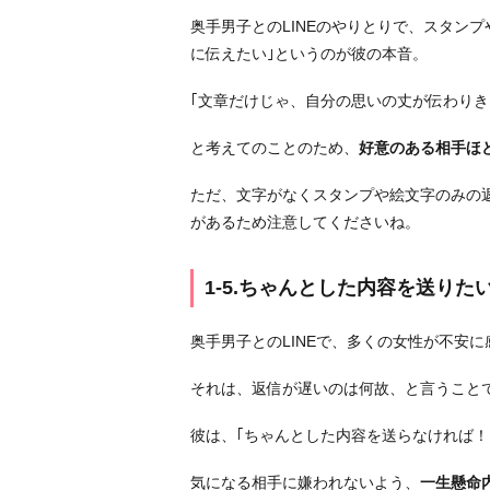
っ
奥手男子とのLINEのやりとりで、スタン
て
に伝えたい｣というのが彼の本音。
も
ら
｢文章だけじゃ、自分の思いの丈が伝わりき
い
た
と考えてのことのため、
好意のある相手ほ
い
ただ、文字がなくスタンプや絵文字のみの
1
があるため注意してくださいね。
-
4.
気
1-5.ちゃんとした内容を送りた
持
ち
奥手男子とのLINEで、多くの女性が不安
を
それは、返信が遅いのは何故、と言うこと
誤
解
彼は、｢ちゃんとした内容を送らなければ
の
な
気になる相手に嫌われないよう、
一生懸命