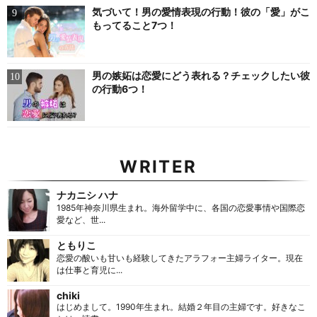
気づいて！男の愛情表現の行動！彼の「愛」がこ
もってること7つ！
男の嫉妬は恋愛にどう表れる？チェックしたい彼
の行動6つ！
WRITER
ナカニシ ハナ
1985年神奈川県生まれ。海外留学中に、各国の恋愛事情や国際恋
愛など、世...
ともりこ
恋愛の酸いも甘いも経験してきたアラフォー主婦ライター。現在
は仕事と育児に...
chiki
はじめまして。1990年生まれ。結婚２年目の主婦です。好きなこ