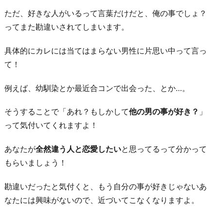
り
ただ、好きな人がいるって言葉だけだと、俺の事でしょ？
の
ってまた勘違いされてしまいます。
女
性
具体的にカレには当てはまらない男性に片思い中って言っ
を
て！
味
方
例えば、幼馴染とか最近合コンで出会った、とか…。
に
つ
そうすることで「あれ？もしかして
他の男の事が好き？
」
け
って気付いてくれますよ！
る
あなたが
全然違う人と恋愛したい
と思ってるって分かって
6.
もらいましょう！
な
ん
勘違いだったと気付くと、もう自分の事が好きじゃないあ
で
なたには興味がないので、近づいてこなくなりますよ。
も