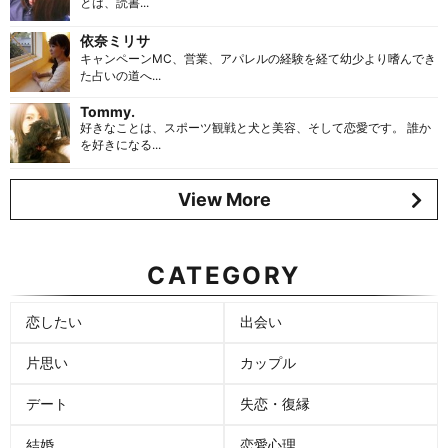
とは、読書...
依奈ミリサ
キャンペーンMC、営業、アパレルの経験を経て幼少より嗜んでき
た占いの道へ...
Tommy.
好きなことは、スポーツ観戦と犬と美容、そして恋愛です。 誰か
を好きになる...
View More
CATEGORY
恋したい
出会い
片思い
カップル
デート
失恋・復縁
結婚
恋愛心理