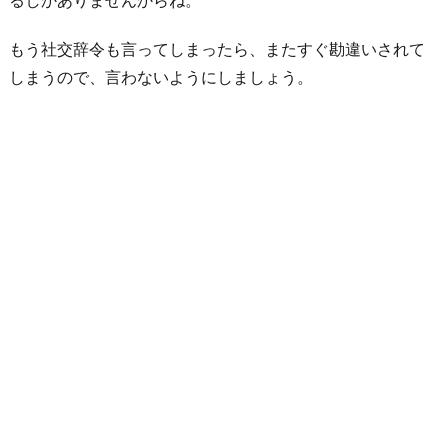
わ
り
もう社交辞令も言ってしまったら、またすぐ勘違いされて
に
しまうので、言わないようにしましょう。