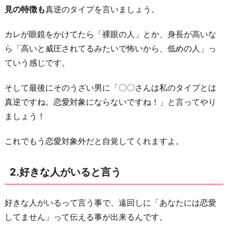
見の特徴も
真逆のタイプを言いましょう。
だ
け
カレが眼鏡をかけてたら「裸眼の人」とか、身長が高いな
冷
ら「高いと威圧されてるみたいで怖いから、低めの人」っ
た
ていう感じです。
く
接
そして最後にそのうざい男に「〇〇さんは私のタイプとは
す
真逆ですね。恋愛対象にならないですね！」と言ってやり
る
ましょう！
4.
これでもう恋愛対象外だと自覚してくれますよ。
無
視
す
2.好きな人がいると言う
る
5.
好きな人がいるって言う事で、遠回しに「あなたには恋愛
周
してません」って伝える事が出来るんです。