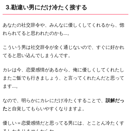
否
3.勘違い男にだけ冷たく接する
定
す
あなたの社交辞令や、みんなに優しくしてくれるから、惚
る
れられてると思われたのかも…。
7.
迷
こういう男は社交辞令が全く通じないので、すぐに好かれ
惑
てると思い込んでしまうんです。
だ
と
カレは今、恋愛感情があるから、俺に優しくしてくれたし
素
またご飯でも行きましょう、と言ってくれたんだと思って
直
ます…。
に
なので、明らかにカレにだけ冷たくすることで、
誤解だっ
伝
た
と自覚してもらいやすくなりますよ。
え
る
優しい＝恋愛感情だと思ってる男には、とことん冷たくす
お
るしかありませんからね。