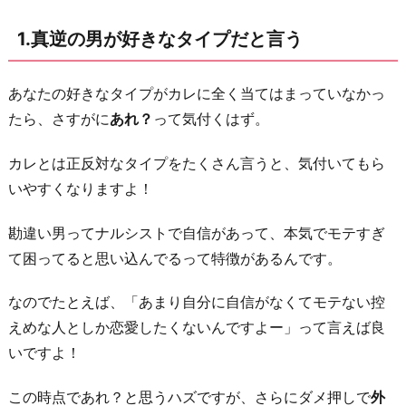
好
1.真逆の男が好きなタイプだと言う
き
な
人
あなたの好きなタイプがカレに全く当てはまっていなかっ
が
たら、さすがに
あれ？
って気付くはず。
い
カレとは正反対なタイプをたくさん言うと、気付いてもら
る
いやすくなりますよ！
と
言
勘違い男ってナルシストで自信があって、本気でモテすぎ
う
て困ってると思い込んでるって特徴があるんです。
3.
勘
なのでたとえば、「あまり自分に自信がなくてモテない控
違
えめな人としか恋愛したくないんですよー」って言えば良
い
いですよ！
男
この時点であれ？と思うハズですが、さらにダメ押しで
外
に