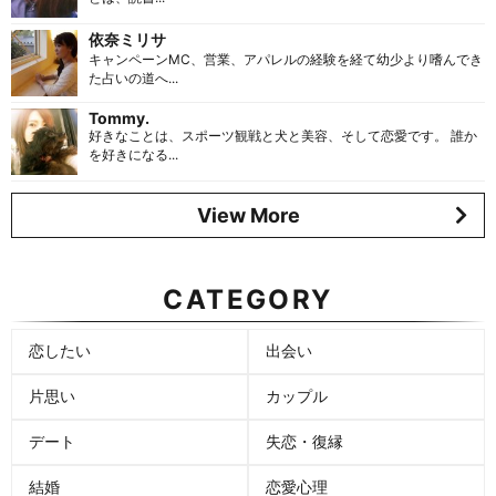
依奈ミリサ
キャンペーンMC、営業、アパレルの経験を経て幼少より嗜んでき
た占いの道へ...
Tommy.
好きなことは、スポーツ観戦と犬と美容、そして恋愛です。 誰か
を好きになる...
View More
CATEGORY
恋したい
出会い
片思い
カップル
デート
失恋・復縁
結婚
恋愛心理