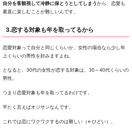
自分を客観視して冷静に保とうとしてしまう
から、恋愛も
取
素直に楽しむことが難しいんです。
っ
て
3.恋する対象も年を取ってるから
る
か
恋愛対象って自分と同じくらいか、女性の場合なら少し年
ら
上くらいの男性を好みますよね。
お
わ
となると、30代の女性が恋する対象は、30～40代くらいの
り
男性。
に
つまり恋愛対象も年を取ってるわけです。
平たく言えばオジサンなんです。
これでは恋にワクワクするのは難しい（←ひどい）。