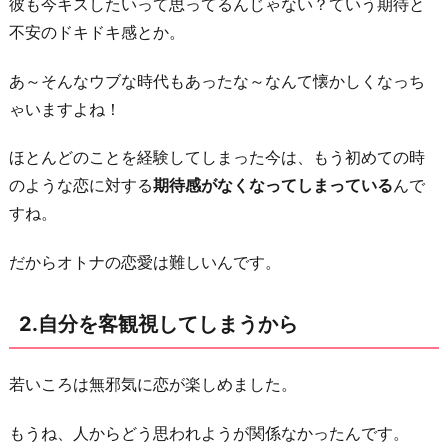
彼も今キスしたいって思ってるんじゃない？ていう期待と
る
不安のドキドキ感とか。
対
象
あ～そんなウブな時代もあったな～なんて懐かしくなっち
も
ゃいますよね！
年
を
ほとんどのことを経験してしまった今は、もう初めての時
取
のような恋に対する
期待感がなくなってしまっている
んで
っ
すね。
て
だからオトナの恋愛は難しいんです。
る
か
2.自分を客観視してしまうから
ら
4.
結
若いころは無邪気に恋が楽しめました。
婚
もうね、人からどう思われようが関係なかったんです。
を