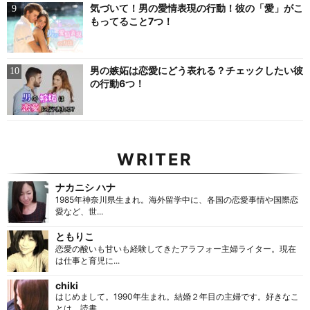
気づいて！男の愛情表現の行動！彼の「愛」がこ
もってること7つ！
男の嫉妬は恋愛にどう表れる？チェックしたい彼
の行動6つ！
WRITER
ナカニシ ハナ
1985年神奈川県生まれ。海外留学中に、各国の恋愛事情や国際恋
愛など、世...
ともりこ
恋愛の酸いも甘いも経験してきたアラフォー主婦ライター。現在
は仕事と育児に...
chiki
はじめまして。1990年生まれ。結婚２年目の主婦です。好きなこ
とは、読書...