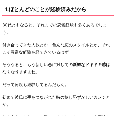
自
1.ほとんどのことが経験済みだから
分
を
客
30代ともなると、それまでの恋愛経験も多くあるでしょ
観
う。
視
付き合ってきた人数とか、色んな恋のスタイルとか、それ
し
こそ豊富な経験を経てきているはず。
て
し
そうなると、もう新しい恋に対しての
新鮮なドキドキ感は
ま
なくなります
よね。
う
か
だって何度も経験してるんだもん。
ら
初めて彼氏に手をつながれた時の嬉し恥ずかしいカンジと
3.
か。
恋
す