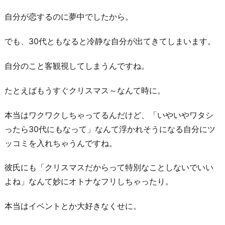
意
自分が恋するのに夢中でしたから。
識
し
でも、30代ともなると冷静な自分が出てきてしまいます。
て
自分のこと客観視してしまうんですね。
し
ま
たとえばもうすぐクリスマス～なんて時に。
う
か
本当はワクワクしちゃってるんだけど、「いやいやワタシ
ら
ったら30代にもなって」なんて浮かれそうになる自分にツ
5.
ッコミを入れちゃうんですね。
カ
ラ
彼氏にも「クリスマスだからって特別なことしないでいい
ダ
よね」なんて妙にオトナなフリしちゃったり。
が
本当はイベントとか大好きなくせに。
年
を