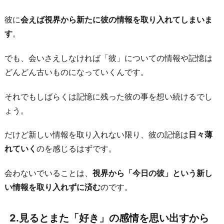
か
彼に
会えば視界から新たに彼の情報を取り入れてしまいま
ら
す
。
3.
好
でも、会いさえしなければ「彼」についての情報や記憶は
き
どんどん古いものになっていくんです。
に
な
それでもしばらくは記憶に残った彼の事を想い続けるでし
っ
ょう。
た
「彼
だけど新しい情報を取り入れない限り、彼の記憶は
日々薄
の
れていく
のを感じるはずです。
要
会わないでいることは、
視界から「今日の彼」という新し
素」
い情報を取り入れずに済む
のです。
に
触
2.見るとまた「好き」の感情を思い出すから
れ