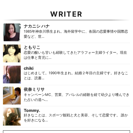
WRITER
ナカニシ ハナ
1985年神奈川県生まれ。海外留学中に、各国の恋愛事情や国際恋
愛など、世...
ともりこ
恋愛の酸いも甘いも経験してきたアラフォー主婦ライター。現在
は仕事と育児に...
chiki
はじめまして。1990年生まれ。結婚２年目の主婦です。好きなこ
とは、読書...
依奈ミリサ
キャンペーンMC、営業、アパレルの経験を経て幼少より嗜んでき
た占いの道へ...
Tommy.
好きなことは、スポーツ観戦と犬と美容、そして恋愛です。 誰か
を好きになる...