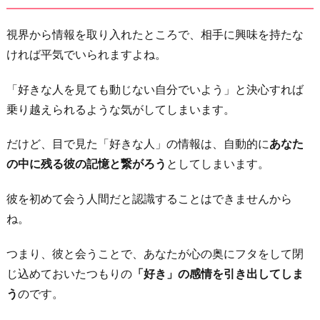
て
し
視界から情報を取り入れたところで、相手に興味を持たな
ま
ければ平気でいられますよね。
う
「好きな人を見ても動じない自分でいよう」と決心すれば
か
乗り越えられるような気がしてしまいます。
ら
4.
だけど、目で見た「好きな人」の情報は、自動的に
あなた
ぎ
の中に残る彼の記憶と繋がろう
としてしまいます。
こ
ち
彼を初めて会う人間だと認識することはできませんから
な
ね。
い
つまり、彼と会うことで、あなたが心の奥にフタをして閉
自
じ込めておいたつもりの
「好き」の感情を引き出してしま
分
う
のです。
に
疲