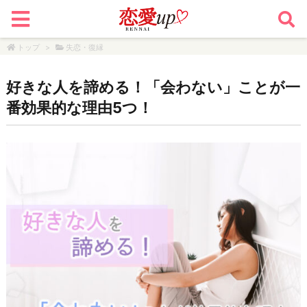
トップ
>
失恋・復縁
好きな人を諦める！「会わない」ことが一
番効果的な理由5つ！