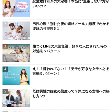
恋愛駆け引きの大定番！本当に”連絡しない”方が
いいの？
男性心理「別れた後の連絡メール」頻度でわかる
復縁の可能性5つ！
傷つくLINEの未読無視、好きな人にされた時の
対処法５パターン
え！？嫌われてない！？男子が好きな女子へとる
言動５パターン！
既婚男性の好意の態度って？気になる女性への接
し方5つ