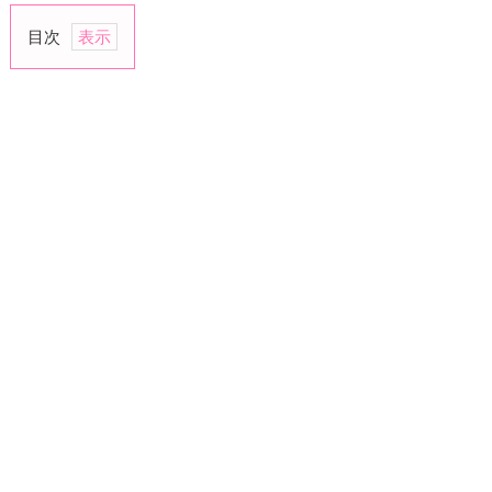
目次
1.
見
な
け
れ
ば
自
然
と
忘
れ
る
か
ら