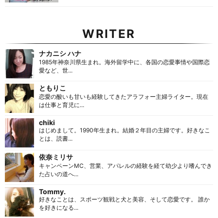
WRITER
ナカニシ ハナ
1985年神奈川県生まれ。海外留学中に、各国の恋愛事情や国際恋
愛など、世...
ともりこ
恋愛の酸いも甘いも経験してきたアラフォー主婦ライター。現在
は仕事と育児に...
chiki
はじめまして。1990年生まれ。結婚２年目の主婦です。好きなこ
とは、読書...
依奈ミリサ
キャンペーンMC、営業、アパレルの経験を経て幼少より嗜んでき
た占いの道へ...
Tommy.
好きなことは、スポーツ観戦と犬と美容、そして恋愛です。 誰か
を好きになる...