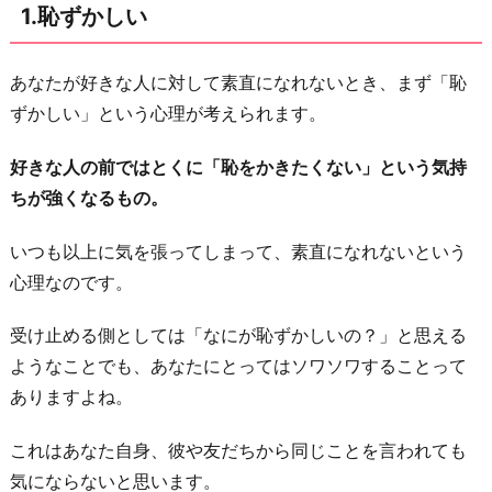
1.恥ずかしい
嫌
わ
あなたが好きな人に対して素直になれないとき、まず「恥
れ
ずかしい」という心理が考えられます。
る
の
好きな人の前ではとくに「恥をかきたくない」という気持
が
ちが強くなるもの。
こ
わ
いつも以上に気を張ってしまって、素直になれないという
い
心理なのです。
4.
受け止める側としては「なにが恥ずかしいの？」と思える
理
ようなことでも、あなたにとってはソワソワすることって
想
ありますよね。
の
自
これはあなた自身、彼や友だちから同じことを言われても
分
気にならないと思います。
を