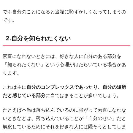
み
でも自分のことになると途端に恥ずかしくなってしまうの
せ
です。
た
い
2.自分を知られたくない
5.
傷
素直になれないときには、好きな人に自分のある部分を
つ
「知られたくない」という心理がはたらいている場合があ
き
ります。
た
く
これは主に
自分のコンプレックスであったり、自分の短所
な
だと感じている部分
に当てはまることが多いでしょう。
い
たとえば本当は落ち込んでいるのに強がって素直になれな
6.
いときなどは、落ち込んでいることが「自分のせい」だと
プ
解釈しているためにそれを好きな人には隠そうとしてしま
ラ