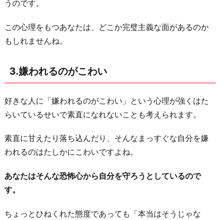
うのです。
イ
ド
この心理をもつあなたは、どこか完璧主義な面があるのか
を
もしれませんね。
守
り
3.嫌われるのがこわい
た
い
好きな人に「嫌われるのがこわい」という心理が強くはた
お
らいているせいで素直になれないことも考えられます。
わ
り
素直に甘えたり落ち込んだり、そんなまっすぐな自分を嫌
に
われるのはたしかにこわいですよね。
あなたはそんな恐怖心から自分を守ろうとしているので
す。
ちょっとひねくれた態度であっても「本当はそうじゃな