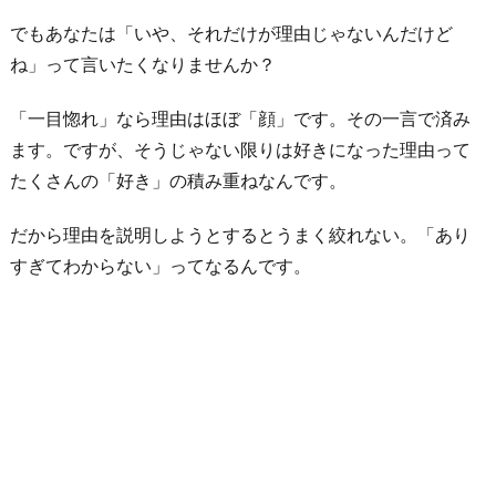
好
でもあなたは「いや、それだけが理由じゃないんだけど
き
ね」って言いたくなりませんか？
に
な
「一目惚れ」なら理由はほぼ「顔」です。その一言で済み
っ
ます。ですが、そうじゃない限りは好きになった理由って
た
たくさんの「好き」の積み重ねなんです。
理
由
だから理由を説明しようとするとうまく絞れない。「あり
に
すぎてわからない」ってなるんです。
興
味
が
な
い
か
ら