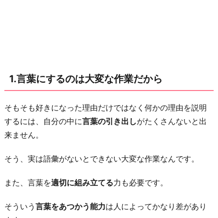
だ
か
ら
2.
し
1.言葉にするのは大変な作業だから
っ
く
り
そもそも好きになった理由だけではなく何かの理由を説明
く
するには、自分の中に
言葉の引き出し
がたくさんないと出
る
来ません。
言
そう、実は語彙がないとできない大変な作業なんです。
葉
が
また、言葉を
適切に組み立てる
力も必要です。
な
い
そういう
言葉をあつかう能力
は人によってかなり差があり
か