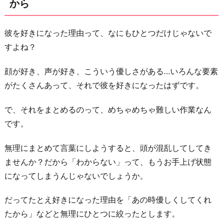
から
「好
き」
に
彼を好きになった理由って、なにもひとつだけじゃないで
理
すよね？
由
顔が好き、声が好き、こういう優しさがある…いろんな要素
を
がたくさんあって、それで彼を好きになったはずです。
求
め
で、それをまとめるのって、めちゃめちゃ難しい作業なん
る
です。
事
が
無理にまとめて言葉にしようすると、頭が混乱してしてき
な
ませんか？だから「わからない」って、もうお手上げ状態
い
になってしまうんじゃないでしょうか。
か
ら
だってたとえ好きになった理由を「あの時優しくしてくれ
たから」などと無理にひとつに絞ったとします。
6.