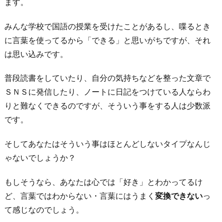
ます。
ら
みんな学校で国語の授業を受けたことがあるし、喋るとき
3.
に言葉を使ってるから「できる」と思いがちですが、それ
好
は思い込みです。
き
に
普段読書をしていたり、自分の気持ちなどを整った文章で
な
ＳＮＳに発信したり、ノートに日記をつけている人ならわ
っ
りと難なくできるのですが、そういう事をする人は少数派
た
です。
理
由
そしてあなたはそういう事はほとんどしないタイプなんじ
が
ゃないでしょうか？
多
く
もしそうなら、あなたは心では「好き」とわかってるけ
て
ど、言葉ではわからない・言葉にはうまく
変換できない
っ
ま
て感じなのでしょう。