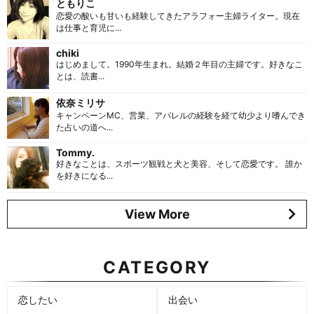
ともりこ
恋愛の酸いも甘いも経験してきたアラフォー主婦ライター。現在
は仕事と育児に...
chiki
はじめまして。1990年生まれ。結婚２年目の主婦です。好きなこ
とは、読書...
依奈ミリサ
キャンペーンMC、営業、アパレルの経験を経て幼少より嗜んでき
た占いの道へ...
Tommy.
好きなことは、スポーツ観戦と犬と美容、そして恋愛です。 誰か
を好きになる...
View More
CATEGORY
恋したい
出会い