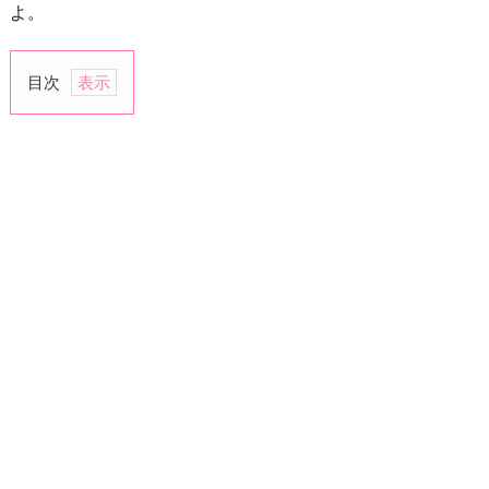
よ。
目次
1.
言
葉
に
す
る
の
は
大
変
な
作
業