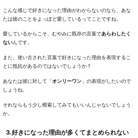
由
こんな感じで好きになった理由がわからないのなら、あな
を
たは彼のことをよっぽど愛しているってことですね。
探
し
愛しているからこそ、むやみに既存の言葉で
あらわしたく
て
ない
んです。
る
最
また、使い古された言葉で好きになった理由を表現するこ
中
とに抵抗があるのではないでしょうか？
だ
か
あなたは彼に対して「
オンリーワン
」の表現がしたいので
ら
しょうね。
5.
それならもう少し模索してみてもいいんじゃないでしょう
普
か。
段
か
3.好きになった理由が多くてまとめられない
ら