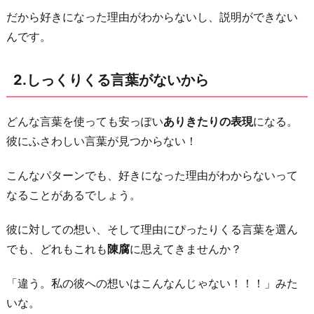
と
だから好きになった理由がわからないし、説明ができない
め
んです。
ら
れ
2.しっくりくる言葉がないから
な
い
か
どんな言葉を使っても安っぽい
ありきたりの表現
になる。
ら
彼にふさわしい言葉が見つからない！
4.
こんなパターンでも、好きになった理由がわからないって
好
なることがあるでしょう。
き
に
彼に対しての想い、そして理由にぴったりくる言葉を選ん
な
でも、どれもこれも
陳腐
に思えてきませんか？
っ
た
「違う。私の彼への想いはこんなんじゃない！！！」みた
理
いな。