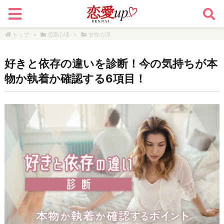
トップ
>
恋愛心理
>
女性心理
好きと依存の違いを診断！今の気持ちが本
物か執着か確認する6項目！