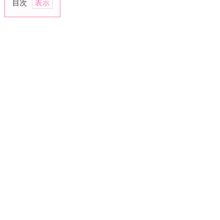
目次
1.
相
手
の
幸
せ
を
素
直
に
喜
べ
る
か
2.