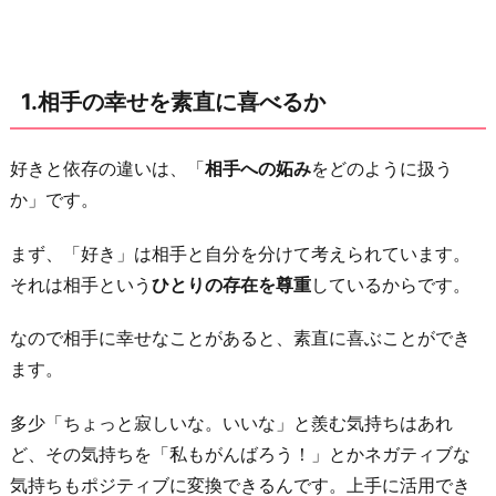
相
手
の
1.相手の幸せを素直に喜べるか
好
み
と
好きと依存の違いは、「
相手への妬み
をどのように扱う
自
か」です。
分
まず、「好き」は相手と自分を分けて考えられています。
の
それは相手という
ひとりの存在を尊重
しているからです。
好
み
なので相手に幸せなことがあると、素直に喜ぶことができ
を
ます。
分
け
多少「ちょっと寂しいな。いいな」と羨む気持ちはあれ
て
ど、その気持ちを「私もがんばろう！」とかネガティブな
考
気持ちもポジティブに変換できるんです。上手に活用でき