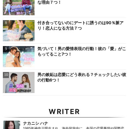
な理由７つ！
付き合ってないのにデートに誘うのは90％脈ア
リ！恋人になる方法７つ
気づいて！男の愛情表現の行動！彼の「愛」がこ
もってること7つ！
男の嫉妬は恋愛にどう表れる？チェックしたい彼
の行動6つ！
WRITER
ナカニシ ハナ
1985年神奈川県生まれ。海外留学中に、各国の恋愛事情や国際恋