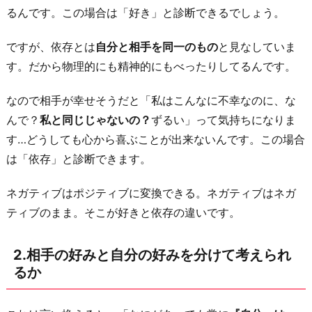
え
るんです。この場合は「好き」と診断できるでしょう。
ら
ですが、依存とは
自分と相手を同一のもの
と見なしていま
れ
す。だから物理的にも精神的にもべったりしてるんです。
る
か
なので相手が幸せそうだと「私はこんなに不幸なのに、な
3.
んで？
私と同じじゃないの？
ずるい」って気持ちになりま
相
す…どうしても心から喜ぶことが出来ないんです。この場合
手
は「依存」と診断できます。
に
満
ネガティブはポジティブに変換できる。ネガティブはネガ
足
ティブのまま。そこが好きと依存の違いです。
し
て
2.相手の好みと自分の好みを分けて考えられ
い
るか
る
か