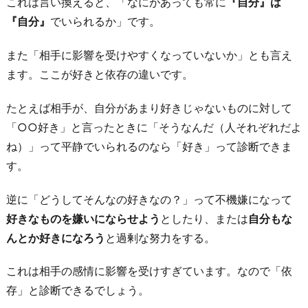
これは言い換えると、「なにがあっても常に
『自分』は
4.
『自分』
でいられるか」です。
相
手
また「相手に影響を受けやすくなっていないか」とも言え
の
ます。ここが好きと依存の違いです。
周
たとえば相手が、自分があまり好きじゃないものに対して
り
「○○好き」と言ったときに「そうなんだ（人それぞれだよ
に
ね）」って平静でいられるのなら「好き」って診断できま
い
す。
る
人
逆に「どうしてそんなの好きなの？」って不機嫌になって
を
好きなものを嫌いにならせよう
としたり、または
自分もな
好
んとか好きになろう
と過剰な努力をする。
意
的
これは相手の感情に影響を受けすぎています。なので「依
に
存」と診断できるでしょう。
見