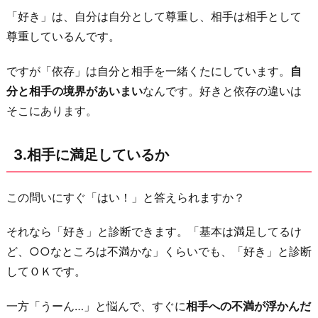
れ
「好き」は、自分は自分として尊重し、相手は相手として
る
尊重しているんです。
か
ですが「依存」は自分と相手を一緒くたにしています。
自
5.
分と相手の境界があいまい
なんです。好きと依存の違いは
や
そこにあります。
る
べ
3.相手に満足しているか
き
事
を
この問いにすぐ「はい！」と答えられますか？
や
それなら「好き」と診断できます。「基本は満足してるけ
れ
ど、○○なところは不満かな」くらいでも、「好き」と診断
て
してＯＫです。
い
る
一方「うーん…」と悩んで、すぐに
相手への不満が浮かんだ
か