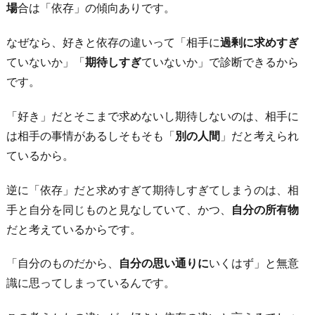
場
合は「依存」の傾向ありです。
6.
「相
なぜなら、好きと依存の違いって「相手に
過剰に求めすぎ
手
ていないか」「
期待しすぎ
ていないか」で診断できるから
を
です。
好
「好き」だとそこまで求めないし期待しないのは、相手に
き
は相手の事情があるしそもそも「
別の人間
」だと考えられ
な
ているから。
自
分」
逆に「依存」だと求めすぎて期待しすぎてしまうのは、相
を
手と自分を同じものと見なしていて、かつ、
自分の所有物
好
だと考えているからです。
き
と
「自分のものだから、
自分の思い通りに
いくはず」と無意
思
識に思ってしまっているんです。
え
る