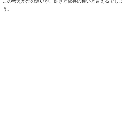
この考えかたの違いが、好きと依存の違いと言えるでしょ
か
う。
お
わ
り
に