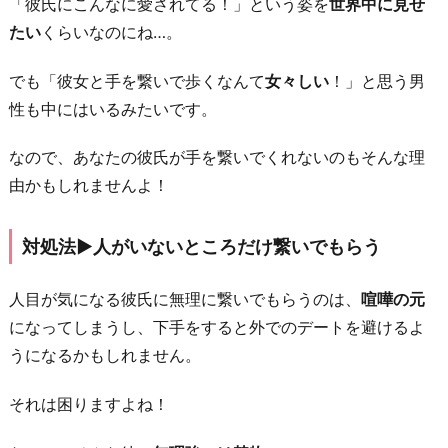
2.
「彼氏にこんなに愛されてる！」という姿を
世界中に見せ
知
たい
くらいなのにね…。
り
でも「彼女と手を繋いで歩くなんて
女々しい
！」と思う男
合
性も中にはいるみたいです。
い
に
なので、あなたの彼氏が手を繋いでくれないのもそんな理
会
由かもしれませんよ！
っ
た
対処法▶︎人がいないところだけ繋いでもらう
ら
恥
人目が気になる彼氏に無理に繋いでもらうのは、
喧嘩の元
ず
になってしまうし、下手をすると外でのデートを避けるよ
か
うになるかもしれません。
し
い
それは困りますよね！
対