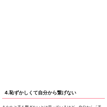
い
な
い
対
処
法
▶︎
こ
れ
か
ら
も
あ
4.恥ずかしくて自分から繋げない
な
た
か