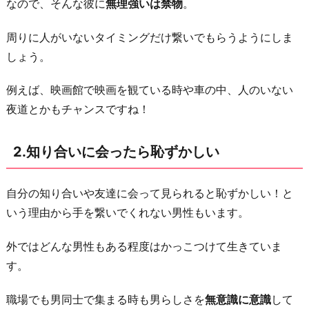
処
なので、そんな彼に
無理強いは禁物
。
法
周りに人がいないタイミングだけ繋いでもらうようにしま
▶︎
しょう。
遠
出
例えば、映画館で映画を観ている時や車の中、人のいない
の
夜道とかもチャンスですね！
時
だ
2.知り合いに会ったら恥ずかしい
け
繋
自分の知り合いや友達に会って見られると恥ずかしい！と
い
いう理由から手を繋いでくれない男性もいます。
で
も
外ではどんな男性もある程度はかっこつけて生きていま
ら
す。
う
3.
職場でも男同士で集まる時も男らしさを
無意識に意識
して