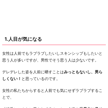
が
い
な
い
と
1.人目が気になる
こ
ろ
だ
女性は人前でもラブラブしたいしスキンシップもしたいと
け
思う人が多いですが、男性でそう思う人は少ないです。
繋
デレデレした姿を人前に晒すことは
みっともないし、男ら
い
しくない！
と思っているのです。
で
も
女性の私たちからすると人前でも気にせずラブラブするこ
ら
とで、
う