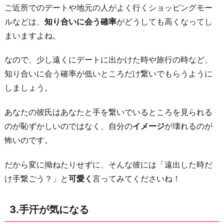
れ
ご近所でのデートや地元の人がよく行くショッピングモー
な
ルなどは、
知り合いに会う確率
がどうしても高くなってし
い
まいますよね。
よ
なので、少し遠くにデートに出かけた時や旅行の時など、
う
知り合いに会う確率が低いところだけ繋いでもらうように
に
しましょう。
工
夫
あなたの彼氏はあなたと手を繋いでいるところを見られる
す
のが恥ずかしいのではなく、自分の
イメージ
が壊れるのが
る
怖いのです。
4.
恥
だから変に拗ねたりせずに、そんな彼には「遠出した時だ
ず
け手繋ごう？」と
可愛く
言ってみてくださいね！
か
し
3.手汗が気になる
く