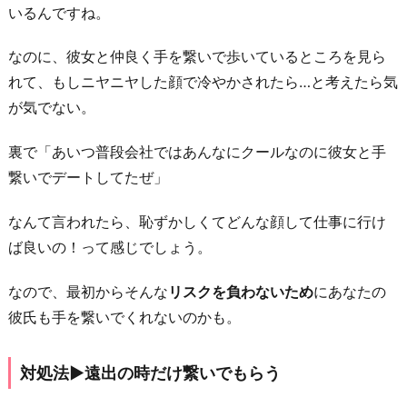
手
いるんですね。
汗
なのに、彼女と仲良く手を繋いで歩いているところを見ら
が
れて、もしニヤニヤした顔で冷やかされたら…と考えたら気
気
が気でない。
に
な
裏で「あいつ普段会社ではあんなにクールなのに彼女と手
る
繋いでデートしてたぜ」
対
処
なんて言われたら、恥ずかしくてどんな顔して仕事に行け
法
ば良いの！って感じでしょう。
▶︎
直
なので、最初からそんな
リスクを負わないため
にあなたの
接
彼氏も手を繋いでくれないのかも。
手
が
対処法▶︎遠出の時だけ繋いでもらう
触