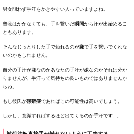
て
男女問わず手汗をかきやすい人っていますよね。
自
分
普段はかかなくても、手を繋いだ
瞬間
から汗が出始めるこ
か
ともあります。
ら
そんなじっとりした手で触れるのが
嫌
で手を繋いでくれな
繋
いのかもしれません。
げ
な
自分の手汗が嫌なのかあなたの手汗が嫌なのかそれは分か
い
りませんが、手汗って気持ちの良いものではありませんか
対
らね。
処
法
もし彼氏が
潔癖症
であればこの可能性は高いでしょう。
▶︎
あ
しかし、意識すればするほど出てくるのが手汗です…。
な
た
対処法▶︎直接手が触れないように工夫する