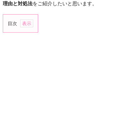
理由と対処法
をご紹介したいと思います。
目次
1.
人
目
が
気
に
な
る
対
処
法
▶︎
人