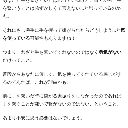
あなたと手を繋ぎたいとは思っているけど、自分から「手
ら
を繋ごう」とは恥ずかしくて言えない…と思っているのか
繋
も。
ぐ
それにもし勝手に手を握って嫌がられたらどうしよう…と
気
6.
を使っている
可能性もありますね！
も
う
つまり、わざと手を繋いでくれないのではなく
勇気がない
気
だけってこと。
持
ち
普段からあなたに優しく、気を使ってくれている感じがす
が
るのであれば、これが理由かも。
冷
前に手を繋いだ時に嫌がる素振りをしなかったのであれば
め
手を繋ぐことが嫌いで繋がないのではない、ということ。
て
い
あまり不安に思う必要はないでしょう。
る