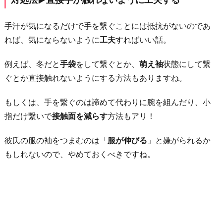
か
ら
手汗が気になるだけで手を繋ぐことには抵抗がないのであ
「手
れば、気にならないように
工夫
すればいい話。
を
例えば、冬だと
手袋
をして繋ぐとか、
萌え袖
状態にして繋
繋
ぐとか直接触れないようにする方法もありますね。
ご
う」
もしくは、手を繋ぐのは諦めて代わりに腕を組んだり、小
と
指だけ繋いで
接触面を減らす
方法もアリ！
言
う
彼氏の服の袖をつまむのは「
服が伸びる
」と嫌がられるか
5.
もしれないので、やめておくべきですね。
何
も
考
え
て