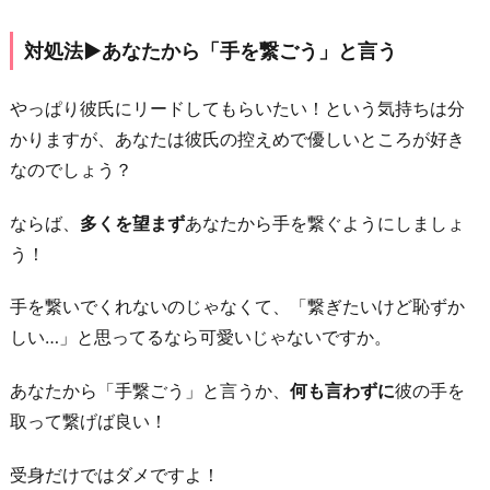
今
後
対処法▶︎あなたから「手を繋ごう」と言う
の
こ
やっぱり彼氏にリードしてもらいたい！という気持ちは分
と
かりますが、あなたは彼氏の控えめで優しいところが好き
を
なのでしょう？
考
え
ならば、
多くを望まず
あなたから手を繋ぐようにしましょ
る
う！
お
手を繋いでくれないのじゃなくて、「繋ぎたいけど恥ずか
わ
しい…」と思ってるなら可愛いじゃないですか。
り
に
あなたから「手繋ごう」と言うか、
何も言わずに
彼の手を
取って繋げば良い！
受身だけではダメですよ！