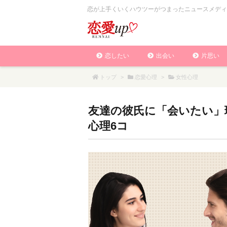
恋が上手くいくハウツーがつまったニュースメディ
恋したい
出会い
片思い
トップ
>
恋愛心理
>
女性心理
友達の彼氏に「会いたい」
心理6コ