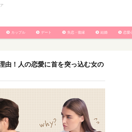
ア
カップル
デート
失恋・復縁
結婚
恋愛
理由！人の恋愛に首を突っ込む女の