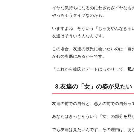
「女」
イヤな気持ちになるのにわざわざイヤなも
の
やっちゃうタイプなのかも。
姿
が
いますよね、そういう「じゃあやんなきゃ
見
友達はそういう人なんです。
た
い
この場合、友達の彼氏に会いたいのは「自
4.
が心の奥底にあるからです。
人
「これから彼氏とデートばっかりして、
私
の
輪
を
3.友達の「女」の姿が見たい
広
げ
友達の前での自分と、恋人の前での自分っ
た
い
あなたはきっとそういう「女」の部分を見
5.
でも友達は見たいんです。その理由は、あ
男