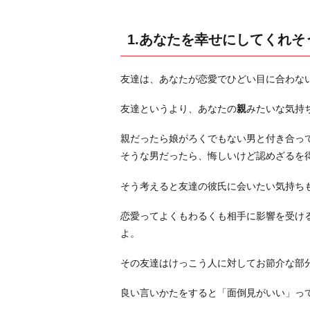
そ
う
1.あなたを幸せにしてくれ
か
チ
友達は、あなたが恋愛でひどい目に合わな
ェ
ッ
友達というより、あなたの
親
みたいな気持
ク
し
親だったら娘がろくでもない男と付き合っ
た
そうな男だったら、悔しいけど認めざるを
い
そう考えると友達の彼氏に会いたい気持ち
2.
大
恋愛ってよくもわるくも相手に影響を受け
好
よ。
き
な
その友達はけっこう人に対してお節介な部
友
達
良い言いかたをすると「面倒見がいい」っ
を