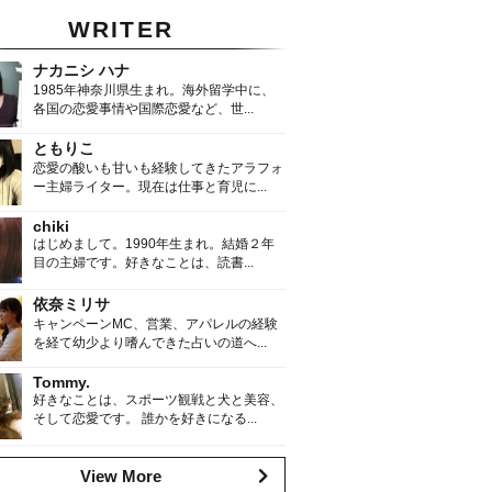
WRITER
ナカニシ ハナ
1985年神奈川県生まれ。海外留学中に、
各国の恋愛事情や国際恋愛など、世...
ともりこ
恋愛の酸いも甘いも経験してきたアラフォ
ー主婦ライター。現在は仕事と育児に...
chiki
はじめまして。1990年生まれ。結婚２年
目の主婦です。好きなことは、読書...
依奈ミリサ
キャンペーンMC、営業、アパレルの経験
を経て幼少より嗜んできた占いの道へ...
Tommy.
好きなことは、スポーツ観戦と犬と美容、
そして恋愛です。 誰かを好きになる...
View More