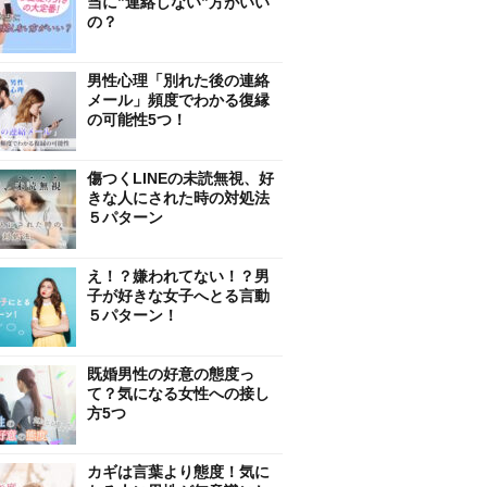
当に”連絡しない”方がいい
の？
男性心理「別れた後の連絡
メール」頻度でわかる復縁
の可能性5つ！
傷つくLINEの未読無視、好
きな人にされた時の対処法
５パターン
え！？嫌われてない！？男
子が好きな女子へとる言動
５パターン！
既婚男性の好意の態度っ
て？気になる女性への接し
方5つ
カギは言葉より態度！気に