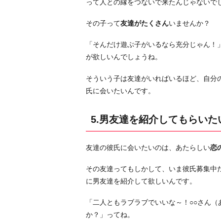
って人との縁をつないで来たんじゃないで
盗
り
その子って
友達がたくさん
いませんか？
た
「そんだけ遊ぶ子がいるなら充分じゃん！
い
が欲しいんでしょうね。
お
わ
そういう子は友達がいればいるほど、自分
り
氏に会いたいんです。
に
5.男友達を紹介してもらいた
友達の彼氏に会いたいのは、あたらしい
恋
その友達ってもしかして、いま彼氏募集中
に男友達を紹介して欲しいんです。
「二人ともラブラブでいいな～！○○さん（
か？」ってね。