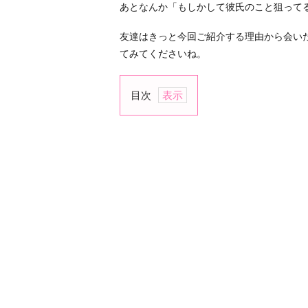
あとなんか「もしかして彼氏のこと狙って
友達はきっと今回ご紹介する理由から会い
てみてくださいね。
目次
1.
あ
な
た
を
幸
せ
に
し
て
く
れ