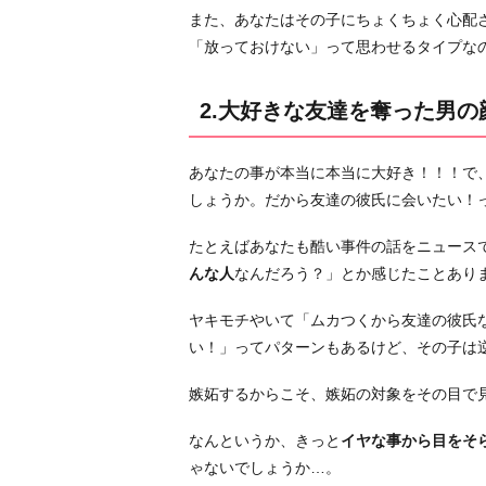
また、あなたはその子にちょくちょく心配
奪
「放っておけない」って思わせるタイプな
っ
た
2.大好きな友達を奪った男
男
の
顔
あなたの事が本当に本当に大好き！！！で
を
しょうか。だから友達の彼氏に会いたい！
見
て
たとえばあなたも酷い事件の話をニュース
お
んな人
なんだろう？」とか感じたことあり
き
ヤキモチやいて「ムカつくから友達の彼氏
た
い！」ってパターンもあるけど、その子は
い
3.
嫉妬するからこそ、嫉妬の対象をその目で
友
達
なんというか、きっと
イヤな事から目をそ
の
ゃないでしょうか…。