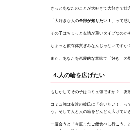
友
きっとあなたのことが大好きで大好きで仕
達
を
「大好きな人の
全部が知りたい！
」って感
紹
その子はちょっと友情が重いタイプなのか
介
し
ちょっと依存体質ぎみなんじゃないですか
て
も
また、あなたを恋愛的な意味で「好き」の
ら
い
4.人の輪を広げたい
た
い
もしかしてその子はコミュ強ですか？「友
6.
あ
コミュ強は友達の彼氏に「会いたい！」っ
わ
う。そして人と人の輪をどんどん広げてい
よ
く
一度会うと「今度またご飯食べに行こう」
ば