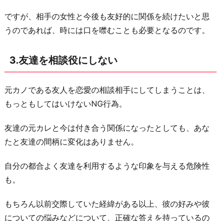
お
ですが、相手の女性と今後も友好的に関係を続けたいと思
わ
うのであれば、時には口を噤むことも必要となるのです。
り
に
3.友達を相談役にしない
元カノである友人を恋愛の相談相手にしてしまうことは、
もっともしてはいけないNG行為。
友達の元カレと今は付き合う関係になったとしても、あな
たと友達の間柄に変化はありません。
自分の都合よく友達を利用するような印象を与える危険性
も。
もちろん以前交際していた経緯がある以上、彼の好みや彼
についての悩みなどについて、正確な答えを持っているの