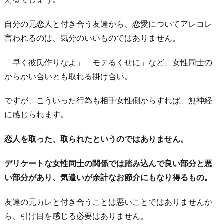
5.
自分の元恋人と付き合う友達から、恋愛についてアレコレ
無
言われるのは、気分のいいものではありません。
理
に
「早く彼氏作りなよ」「モテるくせに」など、女性同士の
友
からかい合いとも取れる掛け合い。
情
を
ですが、こういった行為も相手女性側からすれば、無神経
確
に感じられます。
認
し
恋人を取った、取られたというのではありません。
よ
デリケートな女性同士の関係では踏み込んで良い部分と悪
う
い部分があり、気遣いが余計なお節介にもなり得るもの。
と
し
友達の元カレと付き合うことは悪いことではありませんか
な
ら、引け目を感じる必要はありません。
い