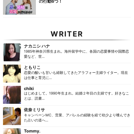
の行動6つ！
WRITER
ナカニシ ハナ
1985年神奈川県生まれ。海外留学中に、各国の恋愛事情や国際恋
愛など、世...
ともりこ
恋愛の酸いも甘いも経験してきたアラフォー主婦ライター。現在
は仕事と育児に...
chiki
はじめまして。1990年生まれ。結婚２年目の主婦です。好きなこ
とは、読書...
依奈ミリサ
キャンペーンMC、営業、アパレルの経験を経て幼少より嗜んでき
た占いの道へ...
Tommy.