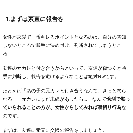
事
情
1.まずは素直に報告を
に
口
出
女性が恋愛で一番キレるポイントとなるのは、自分の関知
し
しないところで勝手に決め付け、判断されてしまうとこ
は
ろ。
厳
友達の元カレと付き合うからといって、友達が傷つくと勝
禁
手に判断し、報告を避けるようなことは絶対NGです。
3.
友
たとえば「あの子の元カレと付き合うなんて、きっと怒ら
達
れる」「元カレにまだ未練があったら…」なんて
憶測で黙っ
を
ていられることの方が、女性からしてみれば裏切り行為
な
相
のです。
談
役
まずは、友達に素直に交際の報告をしましょう。