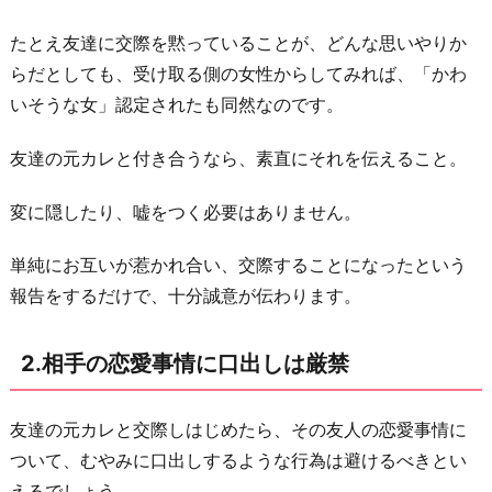
に
たとえ友達に交際を黙っていることが、どんな思いやりか
し
らだとしても、受け取る側の女性からしてみれば、「かわ
な
いそうな女」認定されたも同然なのです。
い
4.
友達の元カレと付き合うなら、素直にそれを伝えること。
必
要
変に隠したり、嘘をつく必要はありません。
以
単純にお互いが惹かれ合い、交際することになったという
上
報告をするだけで、十分誠意が伝わります。
に
気
を
2.相手の恋愛事情に口出しは厳禁
遣
わ
友達の元カレと交際しはじめたら、その友人の恋愛事情に
な
ついて、むやみに口出しするような行為は避けるべきとい
い
えるでしょう。