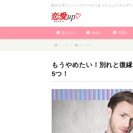
恋が上手くいくハウツーがつまったニュースメディ
恋したい
出会い
片思い
トップ
>
カップル
もうやめたい！別れと復縁
5つ！