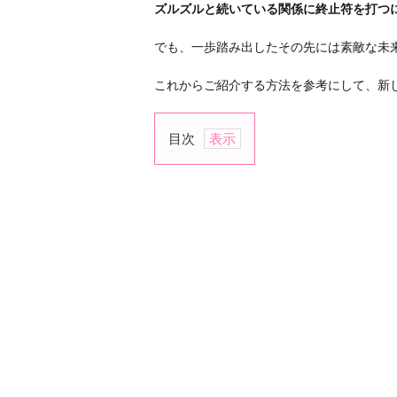
ズルズルと続いている関係に終止符を打つ
でも、一歩踏み出したその先には素敵な未
これからご紹介する方法を参考にして、新
目次
1.
連
絡
を
拒
否
す
る
2.
彼
の