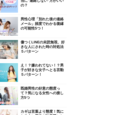
当に”連絡しない”方がいい
の？
男性心理「別れた後の連絡
メール」頻度でわかる復縁
の可能性5つ！
傷つくLINEの未読無視、好
きな人にされた時の対処法
５パターン
え！？嫌われてない！？男
子が好きな女子へとる言動
５パターン！
既婚男性の好意の態度っ
て？気になる女性への接し
方5つ
カギは言葉より態度！気に