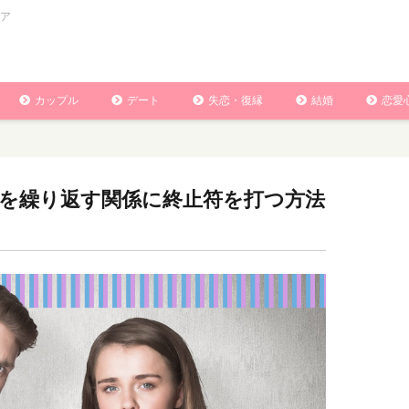
ア
カップル
デート
失恋・復縁
結婚
恋愛
を繰り返す関係に終止符を打つ方法