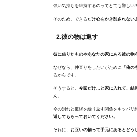
す
強い気持ちを維持するのってとても難しい
る
5.
そのため、できるだけ
心をかき乱されない
ス
ケ
2.彼の物は返す
ジ
ュ
彼に借りたものやあなたの家にある彼の物
ー
ル
なぜなら、仲直りをしたいがために
「俺の
を
るからです。
詰
め
そうすると、
今回だけ…と家に入れて、結
込
ん。
む
今の別れと復縁を繰り返す関係をキッパリ
お
返してもらっておいてください。
わ
り
それに、
お互いの物って手元にあるとどう
に