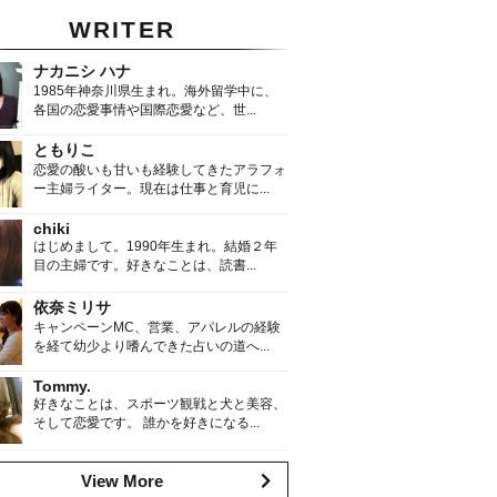
WRITER
ナカニシ ハナ
1985年神奈川県生まれ。海外留学中に、
各国の恋愛事情や国際恋愛など、世...
ともりこ
恋愛の酸いも甘いも経験してきたアラフォ
ー主婦ライター。現在は仕事と育児に...
chiki
はじめまして。1990年生まれ。結婚２年
目の主婦です。好きなことは、読書...
依奈ミリサ
キャンペーンMC、営業、アパレルの経験
を経て幼少より嗜んできた占いの道へ...
Tommy.
好きなことは、スポーツ観戦と犬と美容、
そして恋愛です。 誰かを好きになる...
View More