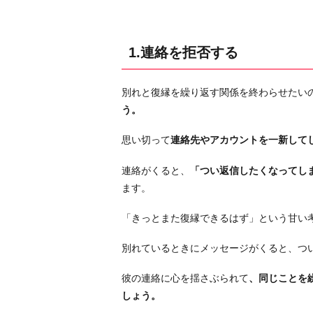
物
は
返
1.連絡を拒否する
す
3.
別れと復縁を繰り返す関係を終わらせたい
引
う。
っ
越
思い切って
連絡先やアカウントを一新して
す
連絡がくると、
「つい返信したくなってし
4.
ます。
S
N
「きっとまた復縁できるはず」という甘い
S
を
別れているときにメッセージがくると、つ
お
彼の連絡に心を揺さぶられて
、同じことを
休
しょう。
み