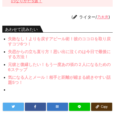
のなりかた5選！
(
ライター/
)
乃木恵
あわせて読みたい
失敗なし！よりを戻すアピール術！彼のココロを取り戻
すコツ6つ！
失恋からの立ち直り方！思い出に泣くのは今日で最後に
する方法！
元彼と復縁したい！もう一度あの頃の２人になるための
6ステップ
気になる人とメール！相手と距離が縮まる続きやすい話
題5つ！
B!
Copy