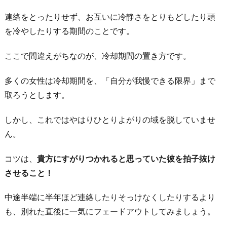
め
連絡をとったりせず、お互いに冷静さをとりもどしたり頭
る・
を冷やしたりする期間のことです。
期
待
ここで間違えがちなのが、冷却期間の置き方です。
し
多くの女性は冷却期間を、「自分が我慢できる限界」まで
な
取ろうとします。
い！？
５.
しかし、これではやはりひとりよがりの域を脱していませ
す
ん。
べ
て
コツは、
貴方にすがりつかれると思っていた彼を拍子抜け
貴
させること！
方
中途半端に半年ほど連絡したりそっけなくしたりするより
か
も、別れた直後に一気にフェードアウトしてみましょう。
ら