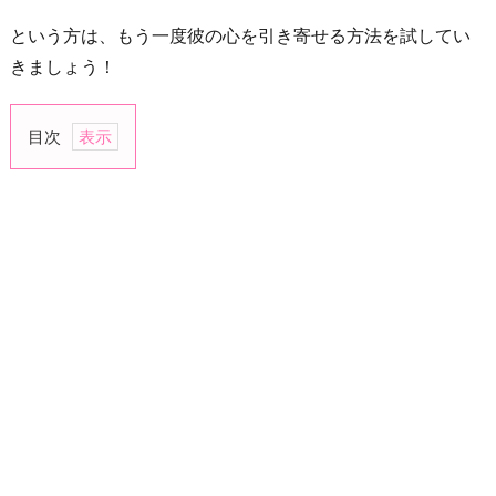
という方は、もう一度彼の心を引き寄せる方法を試してい
きましょう！
目次
１.
す
が
っ
た
分
だ
け
復
縁
は