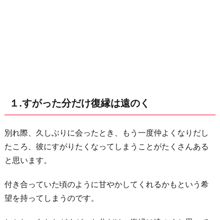
遠
の
く
２.
彼
を
拍
１.すがった分だけ復縁は遠のく
子
抜
け
別れ際、久しぶりに会ったとき、もう一度仲よくなりだし
さ
たころ、彼にすがりたくなってしまうことがたくさんある
せ
と思います。
る！
付き合っていた頃のように甘やかしてくれるかもという希
３.
望を持ってしまうのです。
不
安