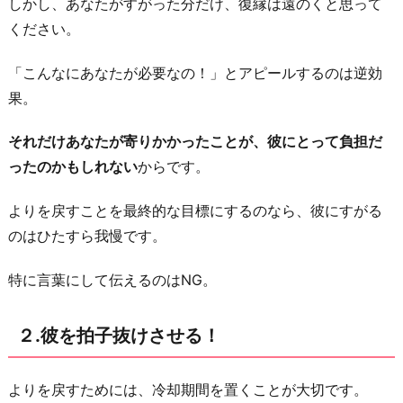
しかし、あなたがすがった分だけ、復縁は遠のくと思って
は
ください。
あ
お
「こんなにあなたが必要なの！」とアピールするのは逆効
ら
果。
ず、
それだけあなたが寄りかかったことが、彼にとって負担だ
安
ったのかもしれない
からです。
心
は
よりを戻すことを最終的な目標にするのなら、彼にすがる
さ
のはひたすら我慢です。
せ
な
特に言葉にして伝えるのはNG。
い
４.
２.彼を拍子抜けさせる！
あ
き
よりを戻すためには、冷却期間を置くことが大切です。
ら