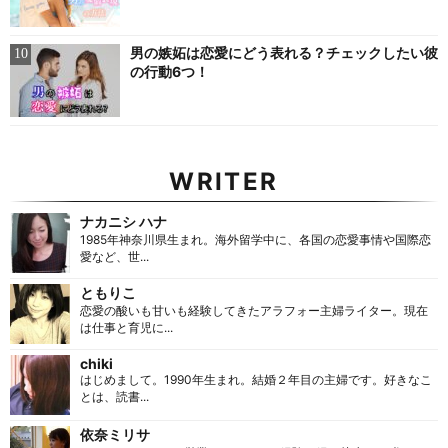
男の嫉妬は恋愛にどう表れる？チェックしたい彼
の行動6つ！
WRITER
ナカニシ ハナ
1985年神奈川県生まれ。海外留学中に、各国の恋愛事情や国際恋
愛など、世...
ともりこ
恋愛の酸いも甘いも経験してきたアラフォー主婦ライター。現在
は仕事と育児に...
chiki
はじめまして。1990年生まれ。結婚２年目の主婦です。好きなこ
とは、読書...
依奈ミリサ