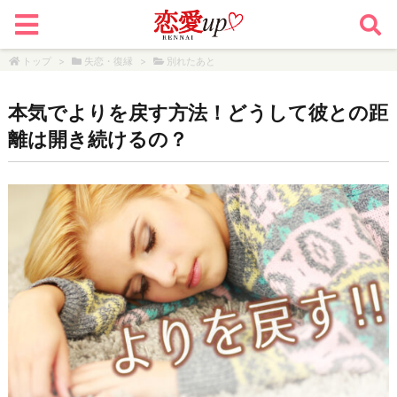
トップ
>
失恋・復縁
>
別れたあと
本気でよりを戻す方法！どうして彼との距
離は開き続けるの？