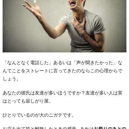
う
感
謝
の
気
持
ち
「なんとなく電話した」あるいは「声が聞きたかった」な
2.
んてことをストレートに言ってきたのならこの心理からで
彼
しょう。
女
と
あなたの彼氏は友達が多いほうですか？友達が多い人は実
し
はとっても寂しがり屋。
て
の
ひとりでいるのが大のニガテです。
対
お店を出て皆と解散したときの感覚…あれは
お祭りのあとの