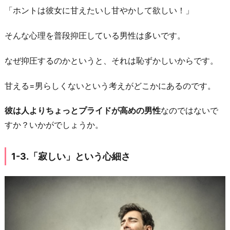
「ホントは彼女に甘えたいし甘やかして欲しい！」
と
い
そんな心理を普段抑圧している男性は多いです。
う
Ｓ
なぜ抑圧するのかというと、それは恥ずかしいからです。
Ｏ
Ｓ
甘える=男らしくないという考えがどこかにあるのです。
1
彼は人よりちょっとプライドが高めの男性
なのではないで
-
すか？いかがでしょうか。
5.
「あ
1-3.「寂しい」という心細さ
り
が
と
う」
と
い