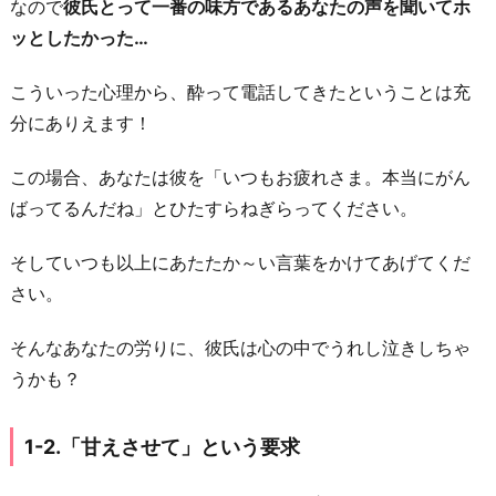
なので
彼氏とって一番の味方であるあなたの声を聞いてホ
-
ッとしたかった…
2.
「甘
こういった心理から、酔って電話してきたということは充
え
分にありえます！
さ
せ
この場合、あなたは彼を「いつもお疲れさま。本当にがん
て」
ばってるんだね」とひたすらねぎらってください。
と
そしていつも以上にあたたか～い言葉をかけてあげてくだ
い
さい。
う
要
そんなあなたの労りに、彼氏は心の中でうれし泣きしちゃ
求
うかも？
1
-
1-2.「甘えさせて」という要求
3.
「寂