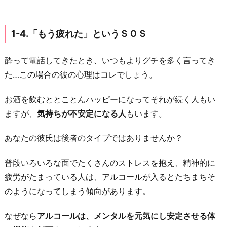
3.
「大
1-4.「もう疲れた」というＳＯＳ
好
き
酔って電話してきたとき、いつもよりグチを多く言ってき
だ
た…この場合の彼の心理はコレでしょう。
よ」
と
お酒を飲むととことんハッピーになってそれが続く人もい
愛
ますが、
気持ちが不安定になる人
もいます。
を
伝
あなたの彼氏は後者のタイプではありませんか？
え
る
普段いろいろな面でたくさんのストレスを抱え、精神的に
疲労がたまっている人は、アルコールが入るとたちまちそ
2
のようになってしまう傾向があります。
-
4.
なぜなら
アルコールは、メンタルを元気にし安定させる体
「○