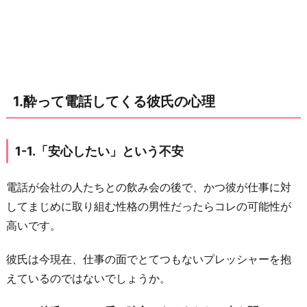
心
理
1
-
1.
1.酔って電話してくる彼氏の心理
「安
心
し
1-1.「安心したい」という不安
た
い」
電話が会社の人たちとの飲み会の後で、かつ彼が仕事に対
と
してまじめに取り組む性格の男性だったらコレの可能性が
い
高いです。
う
不
彼氏は今現在、仕事の面でとてつもないプレッシャーを抱
安
えているのではないでしょうか。
1