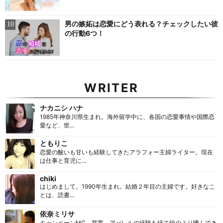
男の嫉妬は恋愛にどう表れる？チェックしたい彼
の行動6つ！
WRITER
ナカニシ ハナ
1985年神奈川県生まれ。海外留学中に、各国の恋愛事情や国際恋
愛など、世...
ともりこ
恋愛の酸いも甘いも経験してきたアラフォー主婦ライター。現在
は仕事と育児に...
chiki
はじめまして。1990年生まれ。結婚２年目の主婦です。好きなこ
とは、読書...
依奈ミリサ
キャンペーンMC、営業、アパレルの経験を経て幼少より嗜んでき