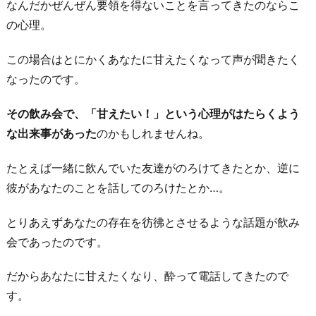
なんだかぜんぜん要領を得ないことを言ってきたのならこ
し
の心理。
い」
と
この場合はとにかくあなたに甘えたくなって声が聞きたく
い
なったのです。
う
心
その飲み会で、「甘えたい！」という心理がはたらくよう
細
な出来事があった
のかもしれませんね。
さ
たとえば一緒に飲んでいた友達がのろけてきたとか、逆に
1
彼があなたのことを話してのろけたとか…。
-
4.
とりあえずあなたの存在を彷彿とさせるような話題が飲み
「も
会であったのです。
う
疲
だからあなたに甘えたくなり、酔って電話してきたので
れ
す。
た」