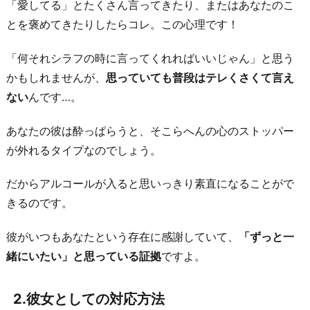
「愛してる」とたくさん言ってきたり、またはあなたのこ
る
とを褒めてきたりしたらコレ。この心理です！
2
-
「何それシラフの時に言ってくれればいいじゃん」と思う
5.
かもしれませんが、
思っていても普段はテレくさくて言え
「家
ない
んです…。
に
あなたの彼は酔っぱらうと、そこらへんの心のストッパー
着
が外れるタイプなのでしょう。
く
ま
だからアルコールが入ると思いっきり素直になることがで
で
きるのです。
話
そ！」
彼がいつもあなたという存在に感謝していて、
「ずっと一
と
緒にいたい」と思っている証拠
ですよ。
彼
が
2.彼女としての対応方法
帰