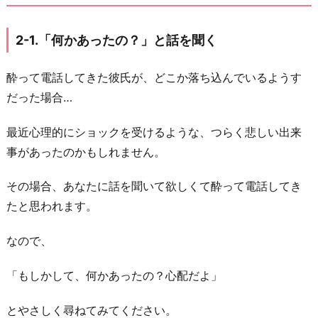
宅
す
2-1.「何かあったの？」と話を聞く
る
ま
酔って電話してきた彼氏が、どこか落ち込んでいるようす
で
だった場合…
は
最近心理的にショックを受けるような、つらく悲しい出来
話
事があったのかもしれません。
す
3.
その場合、あなたに話を聞いて欲しくて酔って電話してき
お
たと思われます。
わ
り
なので、
に
「もしかして、何かあったの？心配だよ」
とやさしく尋ねてみてください。