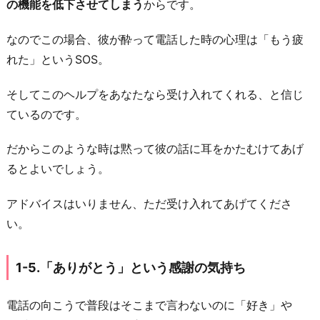
の機能を低下させてしまう
からです。
日
に
なのでこの場合、彼が酔って電話した時の心理は「もう疲
会
れた」というSOS。
え
る
そしてこのヘルプをあなたなら受け入れてくれる、と信じ
ね」
ているのです。
と
だからこのような時は黙って彼の話に耳をかたむけてあげ
次
るとよいでしょう。
の
デ
アドバイスはいりません、ただ受け入れてあげてくださ
ー
い。
ト
の
1-5.「ありがとう」という感謝の気持ち
話
を
電話の向こうで普段はそこまで言わないのに「好き」や
す