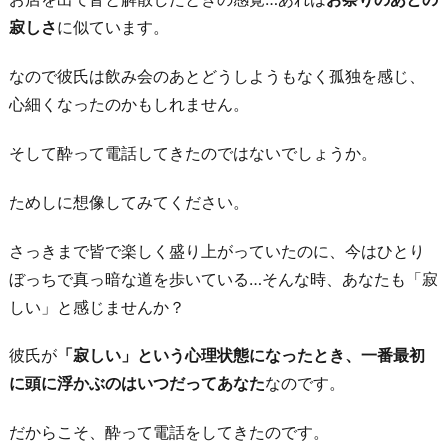
応
寂しさ
に似ています。
方
法
なので彼氏は飲み会のあとどうしようもなく孤独を感じ、
2
心細くなったのかもしれません。
-
1.
そして酔って電話してきたのではないでしょうか。
「何
か
ためしに想像してみてください。
あ
さっきまで皆で楽しく盛り上がっていたのに、今はひとり
っ
ぼっちで真っ暗な道を歩いている…そんな時、あなたも「寂
た
しい」と感じませんか？
の？」
と
彼氏が
「寂しい」という心理状態になったとき、一番最初
話
に頭に浮かぶのはいつだってあなた
なのです。
を
聞
だからこそ、酔って電話をしてきたのです。