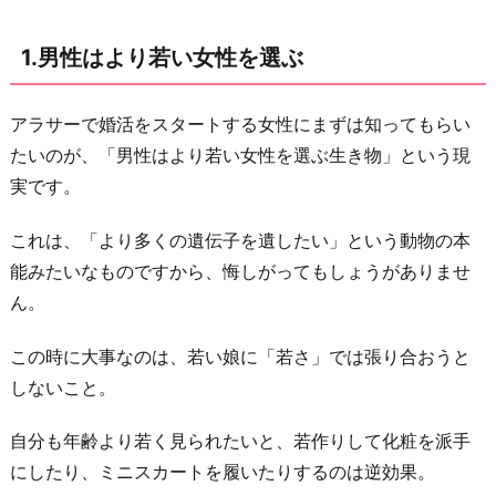
は
1.男性はより若い女性を選ぶ
自
分
か
アラサーで婚活をスタートする女性にまずは知ってもらい
ら
たいのが、「男性はより若い女性を選ぶ生き物」という現
つ
実です。
か
これは、「より多くの遺伝子を遺したい」という動物の本
む
能みたいなものですから、悔しがってもしょうがありませ
3.
ん。
他
の
この時に大事なのは、若い娘に「若さ」では張り合おうと
異
しないこと。
性
と
自分も年齢より若く見られたいと、若作りして化粧を派手
の
にしたり、ミニスカートを履いたりするのは逆効果。