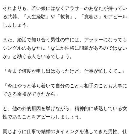
同
それよりも、若い娘にはなくアラサーのあなたが持ってい
時
る武器、「人生経験」や「教養」、「寛容さ」をアピール
進
しましょう。
行
は
また、婚活で知り合う男性の中には、アラサーになっても
目
シングルのあなたに「なにか性格に問題があるのではない
を
か」と勘ぐる人もいるでしょう。
つ
ぶ
「今まで何度か申し出はあったけど、仕事が忙しくて…」
っ
て
「今はやっと落ち着いて自分のことも相手のことも大事に
できる余裕ができたから」
4.
恋
と、他の外的原因を挙げながら、精神的に成熟している女
は
性であることをアピールしましょう。
見
た
同じように仕事で結婚のタイミングを逃してきた男性、仕