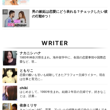
男の嫉妬は恋愛にどう表れる？チェックしたい彼
の行動6つ！
WRITER
ナカニシ ハナ
1985年神奈川県生まれ。海外留学中に、各国の恋愛事情や国際恋
愛など、世...
ともりこ
恋愛の酸いも甘いも経験してきたアラフォー主婦ライター。現在
は仕事と育児に...
chiki
はじめまして。1990年生まれ。結婚２年目の主婦です。好きなこ
とは、読書...
依奈ミリサ
キャンペーンMC、営業、アパレルの経験を経て幼少より嗜んでき