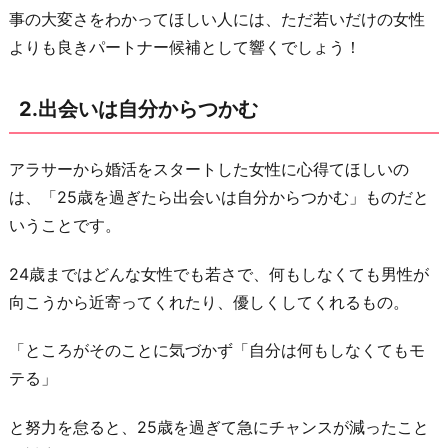
目
事の大変さをわかってほしい人には、ただ若いだけの女性
が
よりも良きパートナー候補として響くでしょう！
9
割
2.出会いは自分からつかむ
5.
女
アラサーから婚活をスタートした女性に心得てほしいの
子
は、「25歳を過ぎたら出会いは自分からつかむ」ものだと
力
いうことです。
よ
り
24歳まではどんな女性でも若さで、何もしなくても男性が
も
向こうから近寄ってくれたり、優しくしてくれるもの。
「家
庭
「ところがそのことに気づかず「自分は何もしなくてもモ
力」
テる」
6.
と努力を怠ると、25歳を過ぎて急にチャンスが減ったこと
条