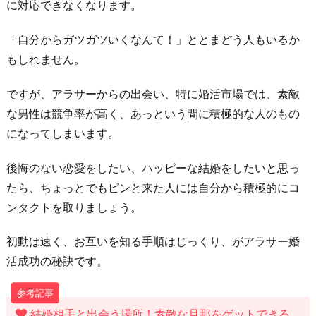
に対応できなくなります。
件
は
「自分からガツガツいくなんて！」ととまどう人もいるか
3
もしれません。
つ
に
ですが、アラサーからの出会い、特に婚活市場では、素敵
し
な男性は競争率が高く、あっという間に積極的な人のもの
ぼ
になってしまいます。
っ
後悔のない恋愛をしたい、ハッピーな結婚をしたいと思っ
て
たら、ちょっとでもピンと来た人には自分から積極的にコ
お
ンタクトを取りましょう。
わ
り
初動は速く、お互いを知る手順はじっくり、がアラサー婚
に
活成功の秘訣です。
結婚相手と出会う場所！素敵な旦那をゲットできる