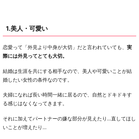
地
が
良
1.美人・可愛い
い
4.
恋愛って「外見より中身が大切」だと言われていても、
実
金
際には外見ってとても大切。
銭
感
結婚は生涯を共にする相手なので、美人や可愛いことが結
覚
婚したい女性の条件なのです。
が
合
夫婦になれば長い時間一緒に居るので、自然とドキドキす
う
る感じはなくなってきます。
5.
それに加えてパートナーの嫌な部分が見えたり…直してほし
人
いことが増えたり…
付
き