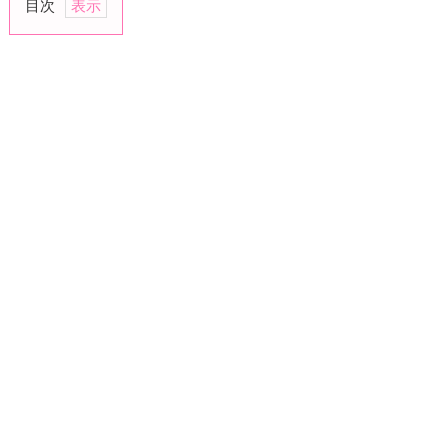
目次
1.
美
人・
可
愛
い
2.
子
供
が
好
き
3.
居
心