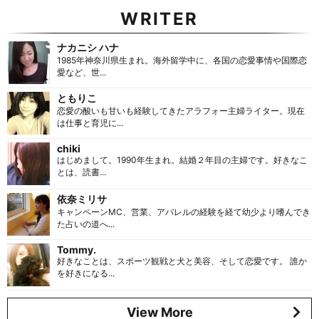
WRITER
ナカニシ ハナ
1985年神奈川県生まれ。海外留学中に、各国の恋愛事情や国際恋
愛など、世...
ともりこ
恋愛の酸いも甘いも経験してきたアラフォー主婦ライター。現在
は仕事と育児に...
chiki
はじめまして。1990年生まれ。結婚２年目の主婦です。好きなこ
とは、読書...
依奈ミリサ
キャンペーンMC、営業、アパレルの経験を経て幼少より嗜んでき
た占いの道へ...
Tommy.
好きなことは、スポーツ観戦と犬と美容、そして恋愛です。 誰か
を好きになる...
View More