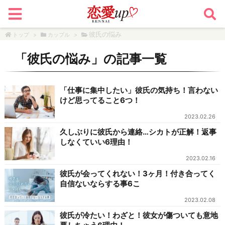
彼氏の悩み
トップ
>
カップル
>
「
彼氏の悩み
」の記事一覧
「仕事に集中したい」彼氏の気持ち！言わない
けど思ってること6つ！
2023.02.26
久しぶりに彼氏から連絡…シカトが正解！返事
しなくていい6理由！
2023.02.16
彼氏が会ってくれない！3ヶ月！付き合ってく
自信ないならする事6こ
2023.02.08
彼氏が冷たい！わざと！彼女が傷ついても意地