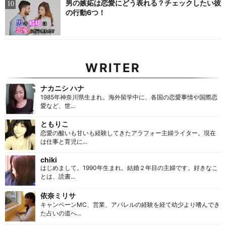
男の嫉妬は恋愛にどう表れる？チェックしたい彼
の行動6つ！
WRITER
ナカニシ ハナ
1985年神奈川県生まれ。海外留学中に、各国の恋愛事情や国際恋
愛など、世...
ともりこ
恋愛の酸いも甘いも経験してきたアラフォー主婦ライター。現在
は仕事と育児に...
chiki
はじめまして。1990年生まれ。結婚２年目の主婦です。好きなこ
とは、読書...
依奈ミリサ
キャンペーンMC、営業、アパレルの経験を経て幼少より嗜んでき
た占いの道へ...