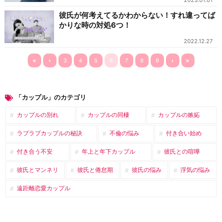
2023.01.01
彼氏が何考えてるかわからない！すれ違ってば
かりな時の対処6つ！
2022.12.27
«
‹
3
4
5
6
7
8
9
›
»
「カップル」のカテゴリ
カップルの別れ
カップルの同棲
カップルの嫉妬
ラブラブカップルの秘訣
不倫の悩み
付き合い始め
付き合う不安
年上と年下カップル
彼氏との喧嘩
彼氏とマンネリ
彼氏と倦怠期
彼氏の悩み
浮気の悩み
遠距離恋愛カップル