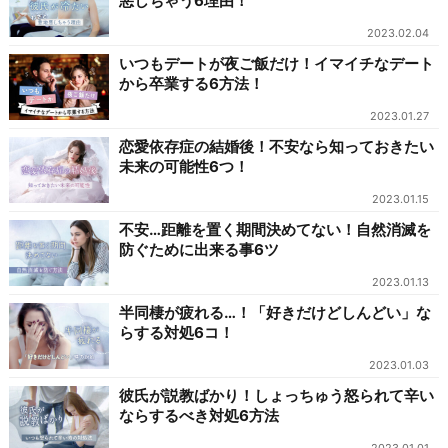
悪しちゃう6理由！
2023.02.04
いつもデートが夜ご飯だけ！イマイチなデート
から卒業する6方法！
2023.01.27
恋愛依存症の結婚後！不安なら知っておきたい
未来の可能性6つ！
2023.01.15
不安…距離を置く期間決めてない！自然消滅を
防ぐために出来る事6ツ
2023.01.13
半同棲が疲れる…！「好きだけどしんどい」な
らする対処6コ！
2023.01.03
彼氏が説教ばかり！しょっちゅう怒られて辛い
ならするべき対処6方法