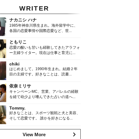
WRITER
ナカニシ ハナ
1985年神奈川県生まれ。海外留学中に、
各国の恋愛事情や国際恋愛など、世...
ともりこ
恋愛の酸いも甘いも経験してきたアラフォ
ー主婦ライター。現在は仕事と育児に...
chiki
はじめまして。1990年生まれ。結婚２年
目の主婦です。好きなことは、読書...
依奈ミリサ
キャンペーンMC、営業、アパレルの経験
を経て幼少より嗜んできた占いの道へ...
Tommy.
好きなことは、スポーツ観戦と犬と美容、
そして恋愛です。 誰かを好きになる...
View More