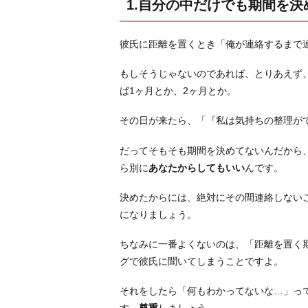
1.自分の中だけでも期間を決
る
2.
彼氏に距離を置くとき「俺が連絡するまで
自
分
もしそうじゃないのであれば、とりあえず
に
ば1ヶ月とか、2ヶ月とか。
優
し
その日が来たら、「『私は気持ちの整理が
く
だってそもそも期間を決めてないんだから
し
ら別に
あなたからしてもいい
んです。
て
過
決めたからには、絶対にその間連絡しない
ご
になりましょう。
す
3.
ちなみに一番よくないのは、「距離を置く
彼
グで彼氏に聞いてしまうことですよ。
の
それをしたら「何もわかってないな…」っ
情