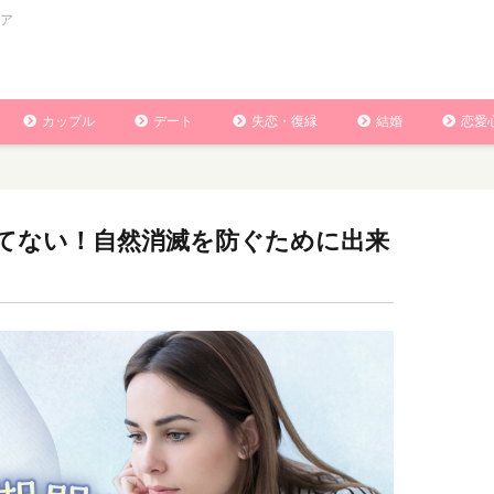
ア
カップル
デート
失恋・復縁
結婚
恋愛
てない！自然消滅を防ぐために出来