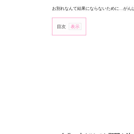
お別れなんて結果にならないために…がん
目次
1.
自
分
の
中
だ
け
で
も
期
間
を
決
め