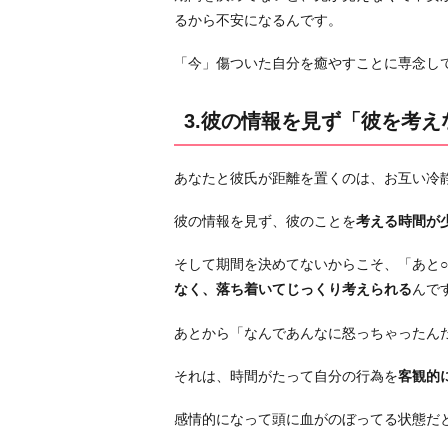
新
るから不安になるんです。
し
い
「今」傷ついた自分を癒やすことに専念し
こ
と
3.彼の情報を見ず「彼を考
を
始
あなたと彼氏が距離を置くのは、お互い冷
め
て
彼の情報を見ず、彼のことを
考える時間が
そ
っ
そして期間を決めてないからこそ、「あと
ち
なく、落ち着いてじっくり考えられる
んで
に
あとから「なんであんなに怒っちゃったん
集
中
それは、時間がたって自分の行為を
客観的
す
る
感情的になって頭に血がのぼってる状態だ
5.