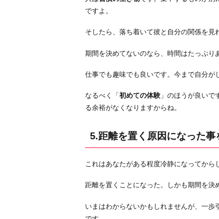
く
ですよ。
6.
そしたら、落ち着いて彼と自分の関係を見
自
分
期間を決めてないのなら、時間はたっぷり
と
彼
仕事でも趣味でも良いです。今まで自分が
の
なるべく「
初めての体験
」のほうが良いで
愛
る余裕がなくなりますからね。
を
信
じ
5.距離を置く原因になった
る
お
これはあなたがある程度冷静になってから
わ
り
距離を置くことになった。しかも期間を決
に
いまはわからないかもしれませんが、一歩
です。