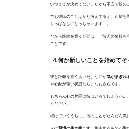
いつまでか決めてない、だから不安で彼の
距
離
でも彼氏のことばかり考えてると、距離を
を
りっぱなしになっちゃいます…。
置
く
だから距離を置く期間は、「彼氏の情報を
原
ことです。
因
に
4.何か新しいことを始めて
な
っ
た
彼と距離を置くあいだ、なにか
気がまぎれ
事
や心配が強い状態なら、なおさらです。
を
もちろん心の片隅に彼はいるでしょうが…
分
ください。
析
し
続けていくうちに、彼のことがだんだん気
て
お
人は
習慣の生き物
です。集中するものが別