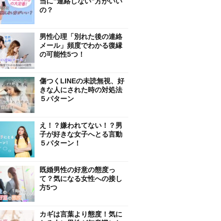
当に”連絡しない”方がいい
の？
男性心理「別れた後の連絡
メール」頻度でわかる復縁
の可能性5つ！
傷つくLINEの未読無視、好
きな人にされた時の対処法
５パターン
え！？嫌われてない！？男
子が好きな女子へとる言動
５パターン！
既婚男性の好意の態度っ
て？気になる女性への接し
方5つ
カギは言葉より態度！気に