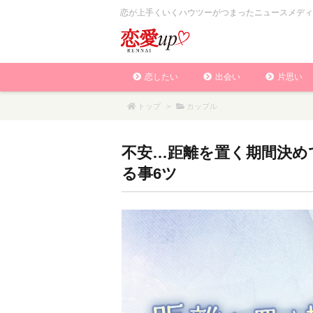
恋が上手くいくハウツーがつまったニュースメディ
恋したい
出会い
片思い
トップ
>
カップル
不安…距離を置く期間決め
る事6ツ