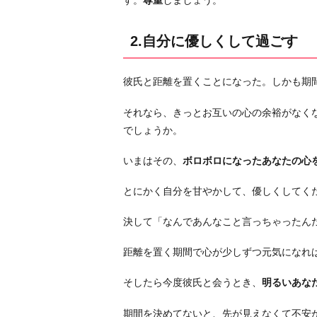
す。
尊重
しましょう。
報
を
見
2.自分に優しくして過ごす
ず
「彼
彼氏と距離を置くことになった。しかも期
を
考
それなら、きっとお互いの心の余裕がなく
え
でしょうか。
な
いまはその、
ボロボロになったあなたの心
い
努
とにかく自分を甘やかして、優しくしてく
力」
を
決して「なんであんなこと言っちゃったん
す
る
距離を置く期間で心が少しずつ元気になれ
4.
そしたら今度彼氏と会うとき、
明るいあな
何
か
期間を決めてないと、先が見えなくて不安