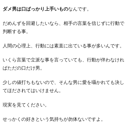
が
ダメ男は口ばっかり上手いもの
なんです。
あ
る
だめんずを回避したいなら、相手の言葉を信じずに行動で
判断する事。
5.
彼
人間の心理上、行動には素直に出ている事が多いんです。
に
は
いくら言葉で立派な事を言っていても、行動が伴わなけれ
自
ばただの口だけ男。
分
が
少しの値打ちもないので、そんな男に愛を囁かれても決し
い
てほだされてはいけません。
な
現実を見てください。
い
と
せっかくの好きという気持ちが勿体ないですよ。
ダ
メ