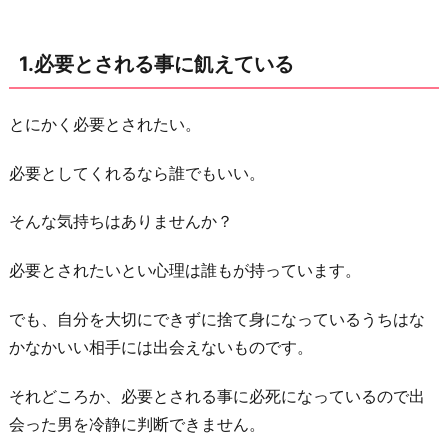
葉
を
1.必要とされる事に飢えている
信
じ
れ
とにかく必要とされたい。
ば
必要としてくれるなら誰でもいい。
幸
せ
そんな気持ちはありませんか？
に
な
必要とされたいとい心理は誰もが持っています。
れ
でも、自分を大切にできずに捨て身になっているうちはな
る
かなかいい相手には出会えないものです。
と
思
それどころか、必要とされる事に必死になっているので出
っ
会った男を冷静に判断できません。
て