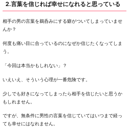
2.言葉を信じれば幸せになれると思っている
る
4.
相手の男の言葉を鵜呑みにする癖がついてしまっていませ
て
んか？
っ
と
何度も痛い目に合っているのになぜか信じたくなってしま
り
う。
早
く
「今回は本当かもしれない」？
恋
に
いえいえ、そういう心理が一番危険です。
落
少しでも好きになってしまったら相手を信じたいと思うか
ち
もしれません。
た
い
ですが、無条件に男性の言葉を信じていてはいつまで経っ
願
ても幸せにはなれません。
望