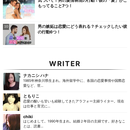
気づいて！男の愛情表現の行動！彼の「愛」がこ
もってること7つ！
男の嫉妬は恋愛にどう表れる？チェックしたい彼
の行動6つ！
WRITER
ナカニシ ハナ
1985年神奈川県生まれ。海外留学中に、各国の恋愛事情や国際恋
愛など、世...
ともりこ
恋愛の酸いも甘いも経験してきたアラフォー主婦ライター。現在
は仕事と育児に...
chiki
はじめまして。1990年生まれ。結婚２年目の主婦です。好きなこ
とは、読書...