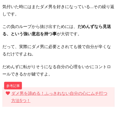
い
気付いた時にはまたダメ男を好きになっている…その繰り返
る
しです。
3.
い
この負のループから抜け出すためには、
だめんずなら見送
つ
る、という強い意志を持つ事
が大切です。
も
だって、実際にダメ男に必要とされても後で自分が辛くな
不
るだけですよね。
安
や
だめんずに転がりそうになる自分の心理をいかにコントロ
孤
ールできるかが鍵ですよ。
独
を
感
ダメ男を諦める！ふっきれない自分の心にムチ打つ
じ
方法5つ！
て
い