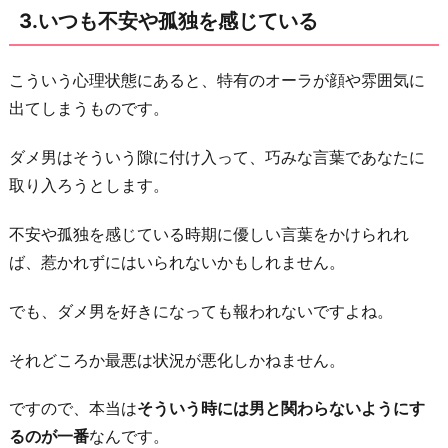
3.いつも不安や孤独を感じている
だ
と
思
こういう心理状態にあると、特有のオーラが顔や雰囲気に
い
出てしまうものです。
込
ダメ男はそういう隙に付け入って、巧みな言葉であなたに
ん
取り入ろうとします。
で
い
不安や孤独を感じている時期に優しい言葉をかけられれ
る
ば、惹かれずにはいられないかもしれません。
6.
彼
でも、ダメ男を好きになっても報われないですよね。
氏
それどころか最悪は状況が悪化しかねません。
を
作
ですので、本当は
そういう時には男と関わらないようにす
る
るのが一番
なんです。
事