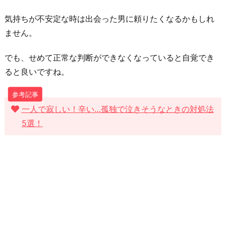
が
気持ちが不安定な時は出会った男に頼りたくなるかもしれ
目
ません。
的
で
でも、せめて正常な判断ができなくなっていると自覚でき
盲
ると良いですね。
目
に
一人で寂しい！辛い…孤独で泣きそうなときの対処法
な
5選！
っ
て
い
る
お
わ
り