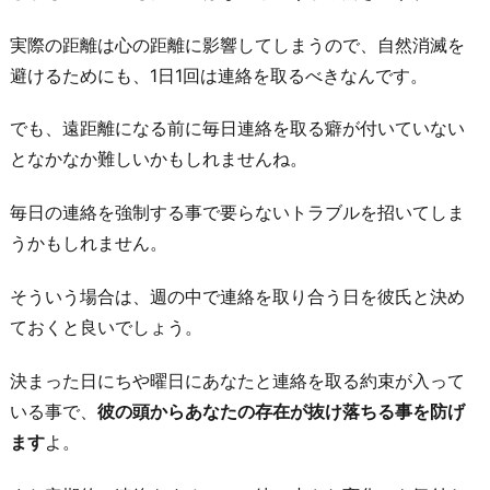
を
実際の距離は心の距離に影響してしまうので、自然消滅を
つ
避けるためにも、1日1回は連絡を取るべきなんです。
け
る
でも、遠距離になる前に毎日連絡を取る癖が付いていない
4.
となかなか難しいかもしれませんね。
彼
毎日の連絡を強制する事で要らないトラブルを招いてしま
の
うかもしれません。
事
や
そういう場合は、週の中で連絡を取り合う日を彼氏と決め
寂
ておくと良いでしょう。
し
さ
決まった日にちや曜日にあなたと連絡を取る約束が入って
を
いる事で、
彼の頭からあなたの存在が抜け落ちる事を防げ
過
ます
よ。
度
に