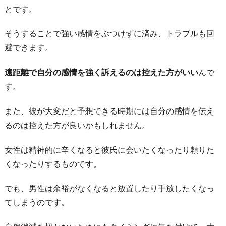
終
とです。
わ
る
そうすることで強い感情をぶつけずに済み、トラブルも回
ま
避できます。
で
の
遠距離で自分の感情を強く訴えるのは控えた方がいい
んで
目
す。
標
また、彼が大変だと予想できる時期には自分の感情を伝え
を
るのは控えた方が良いかもしれません。
立
て
女性は精神的に辛くなると彼氏に会いたくなったり頼りた
る
くなったりするものです。
お
わ
でも、男性は余裕がなくなると放置したり手放したくなっ
り
てしまうのです。
に