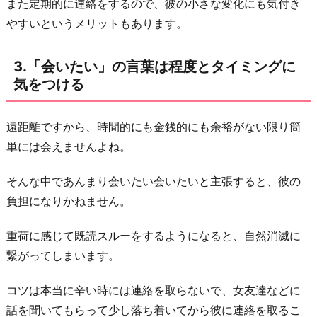
また定期的に連絡をするので、彼の小さな変化にも気付き
意
やすいというメリットもあります。
識
し
3.「会いたい」の言葉は程度とタイミングに
な
気をつける
い
よ
遠距離ですから、時間的にも金銭的にも余裕がない限り簡
う
単には会えませんよね。
に
す
そんな中であんまり会いたい会いたいと主張すると、彼の
る
負担になりかねません。
5.
重荷に感じて既読スルーをするようになると、自然消滅に
遠
繋がってしまいます。
距
離
コツは本当に辛い時には連絡を取らないで、女友達などに
が
話を聞いてもらって少し落ち着いてから彼に連絡を取るこ