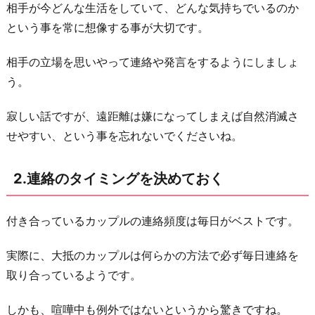
相手が今どんな生活をしていて、どんな気持ちでいるのか
た
という事を常に想像する事が大切です。
い」
の
相手の立場を思いやって連絡や発言をするようにしましょ
言
う。
葉
は
寂しい話ですが、遠距離は嫌になってしまえば自然消滅さ
程
せやすい、という事を忘れないでくださいね。
度
と
2.連絡のタイミングを決めておく
タ
イ
付き合っているカップルの連絡頻度は毎日がベストです。
ミ
ン
実際に、大抵のカップルは何らかの方法で必ず毎日連絡を
グ
取り合っているようです。
に
しかも、喧嘩中も例外ではないというから驚きですね。
気