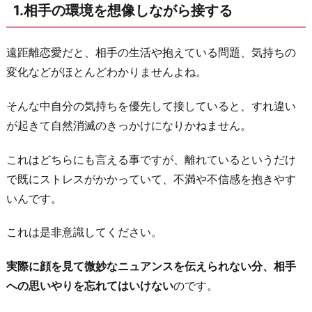
1.相手の環境を想像しながら接する
絡
の
タ
遠距離恋愛だと、相手の生活や抱えている問題、気持ちの
イ
変化などがほとんどわかりませんよね。
ミ
そんな中自分の気持ちを優先して接していると、すれ違い
ン
が起きて自然消滅のきっかけになりかねません。
グ
を
これはどちらにも言える事ですが、離れているというだけ
決
で既にストレスがかかっていて、不満や不信感を抱きやす
め
いんです。
て
お
これは是非意識してください。
く
実際に顔を見て微妙なニュアンスを伝えられない分、相手
3.
への思いやりを忘れてはいけない
のです。
「会
い