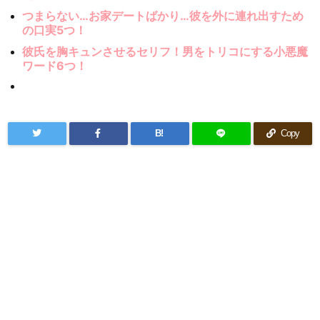
つまらない…お家デートばかり…彼を外に連れ出すため
の口実5つ！
彼氏を胸キュンさせるセリフ！男をトリコにする小悪魔
ワード6つ！
B!
Copy