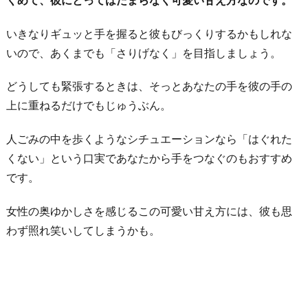
いきなりギュッと手を握ると彼もびっくりするかもしれな
いので、あくまでも「さりげなく」を目指しましょう。
どうしても緊張するときは、そっとあなたの手を彼の手の
上に重ねるだけでもじゅうぶん。
人ごみの中を歩くようなシチュエーションなら「はぐれた
くない」という口実であなたから手をつなぐのもおすすめ
です。
女性の奥ゆかしさを感じるこの可愛い甘え方には、彼も思
わず照れ笑いしてしまうかも。