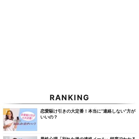
RANKING
恋愛駆け引きの大定番！本当に”連絡しない”方が
いいの？
男性心理「別れた後の連絡メール」頻度でわかる