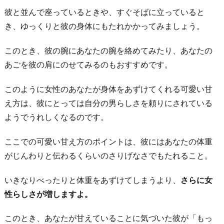
彼と並んで座っているときや、すぐそばに立っていると
き、ゆっくりと彼の身体にもたれかかってみましょう。
このとき、彼の腕にあなたの腕を絡めてみたり、あなたの
あごを彼の肩にのせてみるのもおすすめです。
このように女性のあなたが身体をあずけてくれる可愛い甘
え方は、彼にとっては自分の男らしさを頼りにされている
ようでうれしくなるのです。
ここでの可愛い甘え方のポイントは、彼にはあなたの体重
がじんわりと伝わるくらいのさりげなさでもたれること。
いきなりべったりと体重をあずけてしまうより、
さらに女
性らしさが増しますよ。
このとき、あなたが甘えていることに気づいた彼が「もっ