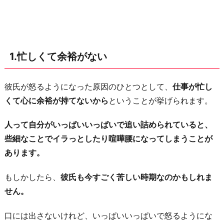
あ
る
3.
地
1.忙しくて余裕がない
雷
を
彼氏が怒るようになった原因のひとつとして、
仕事が忙し
踏
くて心に余裕が持てないから
ということが挙げられます。
ま
れ
人って自分がいっぱいいっぱいで追い詰められていると、
た
些細なことでイラっとしたり喧嘩腰になってしまうことが
4.
あります。
も
と
もしかしたら、
彼氏も今すごく苦しい時期なのかもしれま
も
せん。
と
口には出さないけれど、いっぱいいっぱいで怒るようにな
怒