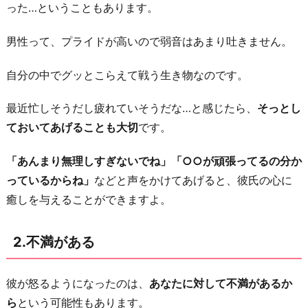
った…ということもあります。
り
や
男性って、プライドが高いので弱音はあまり吐きません。
す
い
自分の中でグッとこらえて戦う生き物なのです。
性
格
最近忙しそうだし疲れていそうだな…と感じたら、
そっとし
だ
ておいてあげることも大切
です。
っ
「あんまり無理しすぎないでね」「○○が頑張ってるの分か
た
っているからね」
などと声をかけてあげると、彼氏の心に
5.
癒しを与えることができますよ。
気
持
2.不満がある
ち
が
冷
彼が怒るようになったのは、
あなたに対して不満があるか
め
ら
という可能性もあります。