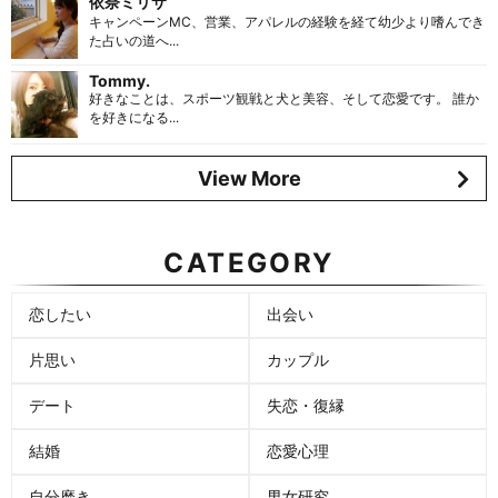
依奈ミリサ
キャンペーンMC、営業、アパレルの経験を経て幼少より嗜んでき
た占いの道へ...
Tommy.
好きなことは、スポーツ観戦と犬と美容、そして恋愛です。 誰か
を好きになる...
View More
CATEGORY
恋したい
出会い
片思い
カップル
デート
失恋・復縁
結婚
恋愛心理
自分磨き
男女研究