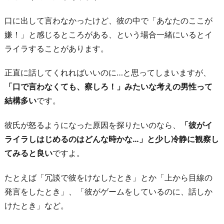
た
口に出して言わなかったけど、彼の中で「あなたのここが
お
嫌！」と感じるところがある、という場合一緒にいるとイ
わ
ライラすることがあります。
り
に
正直に話してくれればいいのに…と思ってしまいますが、
「口で言わなくても、察しろ！」みたいな考えの男性って
結構多い
です。
彼氏が怒るようになった原因を探りたいのなら、
「彼がイ
ライラしはじめるのはどんな時かな…」と少し冷静に観察し
てみると良い
ですよ。
たとえば「冗談で彼をけなしたとき」とか「上から目線の
発言をしたとき」、「彼がゲームをしているのに、話しか
けたとき」など。