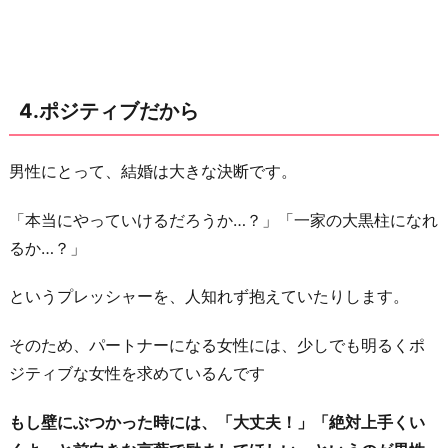
か
ら
1
0.
4.ポジティブだから
家
族
男性にとって、結婚は大きな決断です。
や
友
「本当にやっていけるだろうか…？」「一家の大黒柱になれ
人
るか…？」
を
大
というプレッシャーを、人知れず抱えていたりします。
切
そのため、パートナーになる女性には、少しでも明るくポ
に
ジティブな女性を求めているんです
し
て
もし壁にぶつかった時には、「大丈夫！」「絶対上手くい
い