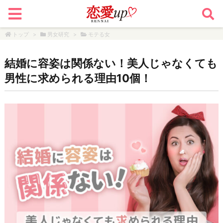
トップ
>
男女研究
>
モテる女
結婚に容姿は関係ない！美人じゃなくても
男性に求められる理由10個！