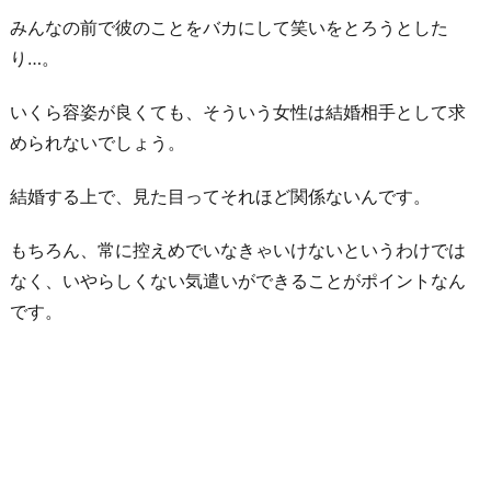
みんなの前で彼のことをバカにして笑いをとろうとした
り…。
いくら容姿が良くても、そういう女性は結婚相手として求
められないでしょう。
結婚する上で、見た目ってそれほど関係ないんです。
もちろん、常に控えめでいなきゃいけないというわけでは
なく、いやらしくない気遣いができることがポイントなん
です。