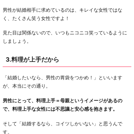
で
男性が結婚相手に求めているのは、キレイな女性ではな
で
く、たくさん笑う女性ですよ！
し
見た目は関係ないので、いつもニコニコ笑っているように
ゃ
しましょう。
ば
ら
な
3.料理が上手だから
い
か
「結婚したいなら、男性の胃袋をつかめ！」といいます
ら
が、本当にその通り。
7.
男性にとって、料理上手＝母親というイメージがあるの
女
で、料理上手な女性には不思議と安心感を抱きます。
性
ら
そして「結婚するなら、コイツしかいない」と思うんで
し
す。