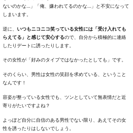
ないのかな…」「俺、嫌われてるのかな…」と不安になって
一
しまいます。
緒
に
逆に、
いつもニコニコ笑っている女性には「受け入れても
い
らえてる」と感じて安心する
ので、自分から積極的に連絡
て
したりデートに誘ったりします。
ホ
ッ
その女性が「好みのタイプではなかったとしても」です。
と
す
そのくらい、男性は女性の笑顔を求めている、ということ
る
なんです！
か
容姿が整っている女性でも、ツンとしていて無表情だと近
ら
寄りがたいですよね？
6.
控
よっぽど自分に自信のある男性でない限り、あえてその女
え
性を誘ったりはしないでしょう。
め