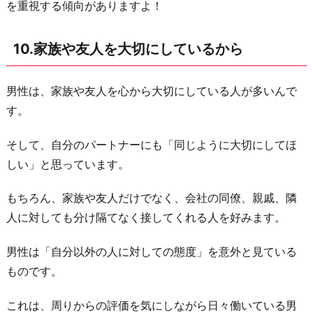
を重視する傾向がありますよ！
10.家族や友人を大切にしているから
男性は、家族や友人を心から大切にしている人が多いんで
す。
そして、自分のパートナーにも「同じように大切にしてほ
しい」と思っています。
もちろん、家族や友人だけでなく、会社の同僚、親戚、隣
人に対しても分け隔てなく接してくれる人を好みます。
男性は「自分以外の人に対しての態度」を意外と見ている
ものです。
これは、周りからの評価を気にしながら日々働いている男