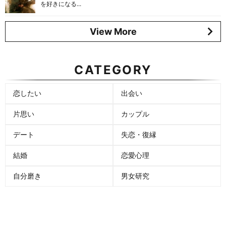
を好きになる...
View More
CATEGORY
恋したい
出会い
片思い
カップル
デート
失恋・復縁
結婚
恋愛心理
自分磨き
男女研究