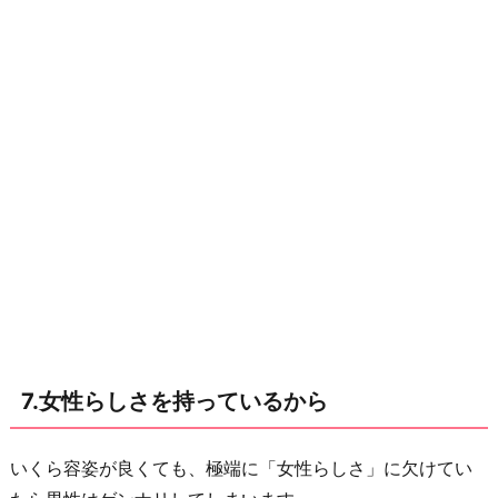
7.女性らしさを持っているから
いくら容姿が良くても、極端に「女性らしさ」に欠けてい