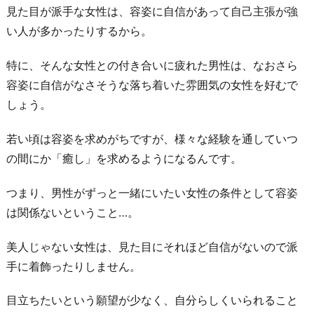
見た目が派手な女性は、容姿に自信があって自己主張が強
い人が多かったりするから。
特に、そんな女性との付き合いに疲れた男性は、なおさら
容姿に自信がなさそうな落ち着いた雰囲気の女性を好むで
しょう。
若い頃は容姿を求めがちですが、様々な経験を通していつ
の間にか「癒し」を求めるようになるんです。
つまり、男性がずっと一緒にいたい女性の条件として容姿
は関係ないということ…。
美人じゃない女性は、見た目にそれほど自信がないので派
手に着飾ったりしません。
目立ちたいという願望が少なく、自分らしくいられること