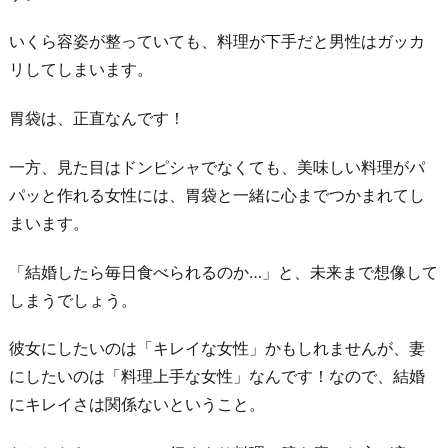
さ
を
いくら容姿が整っていても、料理が下手だと男性はガッカ
持
リしてしまいます。
っ
て
胃袋は、正直なんです！
い
一方、見た目はドンピシャでなくても、美味しい料理がパ
る
パッと作れる女性には、胃袋と一緒に心までつかまれてし
か
まいます。
ら
8.
「結婚したら毎日食べられるのか…」と、未来まで想像して
一
しまうでしょう。
緒
に
彼女にしたいのは「キレイな女性」かもしれませんが、妻
い
にしたいのは「料理上手な女性」なんです！なので、結婚
て
にキレイさは関係ないということ。
楽